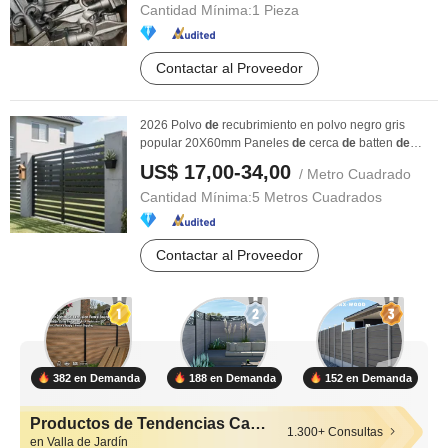
Cantidad Mínima:
1 Pieza
Contactar al Proveedor
2026 Polvo
de
recubrimiento en polvo negro gris
popular 20X60mm Paneles
de
cerca
de
batten
de
hierro ...
US$ 17,00-34,00
/ Metro Cuadrado
Cantidad Mínima:
5 Metros Cuadrados
Contactar al Proveedor
382 en Demanda
188 en Demanda
152 en Demanda
Productos de Tendencias Calientes
1.300+ Consultas
en Valla de Jardín