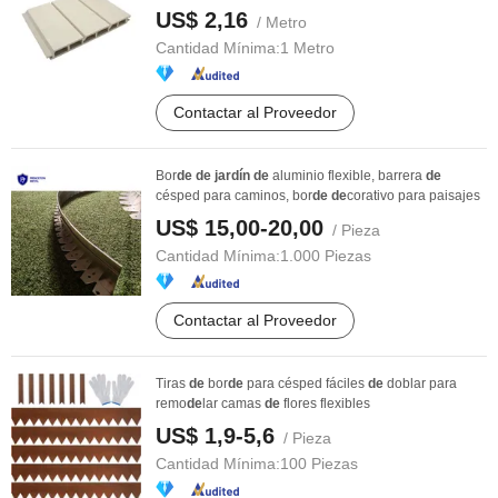
US$ 2,16
/ Metro
Cantidad Mínima:
1 Metro
Contactar al Proveedor
Bor
de
de
jardín
de
aluminio flexible, barrera
de
césped para caminos, bor
de
de
corativo para paisajes
US$ 15,00-20,00
/ Pieza
Cantidad Mínima:
1.000 Piezas
Contactar al Proveedor
Tiras
de
bor
de
para césped fáciles
de
doblar para
remo
de
lar camas
de
flores flexibles
US$ 1,9-5,6
/ Pieza
Cantidad Mínima:
100 Piezas