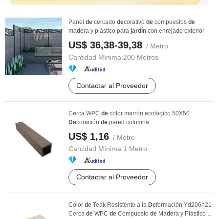
Panel
de
cercado
de
corativo
de
compuestos
de
ma
de
ra y plástico para
jardín
con enrejado exterior
US$ 36,38-39,38
/ Metro
Cantidad Mínima:
200 Metros
Contactar al Proveedor
Cerca WPC
de
color marrón ecológico 50X50
De
coración
de
pared columna
US$ 1,16
/ Metro
Cantidad Mínima:
1 Metro
Contactar al Proveedor
Color
de
Teak Resistente a la
De
formación Yd206h21
Cerca
de
WPC
de
Compuesto
de
Ma
de
ra y Plástico ...