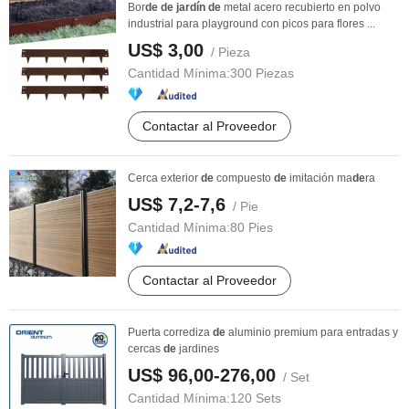
Bor
de
de
jardín
de
metal acero recubierto en polvo
industrial para playground con picos para flores ...
US$ 3,00
/ Pieza
Cantidad Mínima:
300 Piezas
Contactar al Proveedor
Cerca exterior
de
compuesto
de
imitación ma
de
ra
US$ 7,2-7,6
/ Pie
Cantidad Mínima:
80 Pies
Contactar al Proveedor
Puerta corrediza
de
aluminio premium para entradas y
cercas
de
jardines
US$ 96,00-276,00
/ Set
Cantidad Mínima:
120 Sets