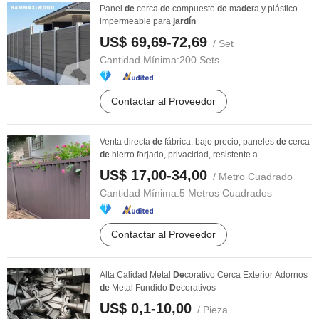
Panel
de
cerca
de
compuesto
de
ma
de
ra y plástico
impermeable para
jardín
US$ 69,69-72,69
/ Set
Cantidad Mínima:
200 Sets
Contactar al Proveedor
Venta directa
de
fábrica, bajo precio, paneles
de
cerca
de
hierro forjado, privacidad, resistente a ...
US$ 17,00-34,00
/ Metro Cuadrado
Cantidad Mínima:
5 Metros Cuadrados
Contactar al Proveedor
Alta Calidad Metal
De
corativo Cerca Exterior Adornos
de
Metal Fundido
De
corativos
US$ 0,1-10,00
/ Pieza