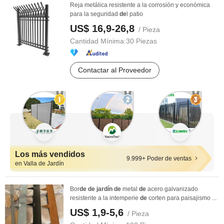
Reja metálica resistente a la corrosión y económica
para la seguridad
de
l patio
US$ 16,9-26,8
/ Pieza
Cantidad Mínima:
30 Piezas
Contactar al Proveedor
Los más vendidos
9.999+ Poder de ventas
en Valla de Jardín
Bor
de
de
jardín
de
metal
de
acero galvanizado
resistente a la intemperie
de
corten para paisajismo ...
US$ 1,9-5,6
/ Pieza