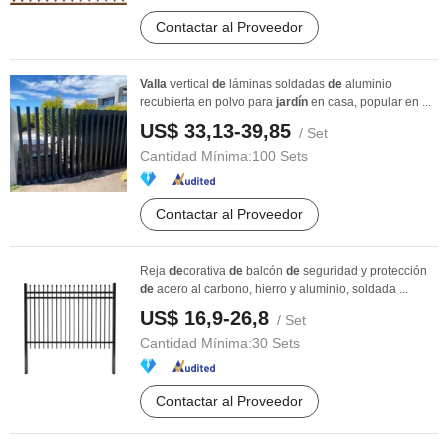
Contactar al Proveedor
Valla
vertical
de
láminas soldadas
de
aluminio
recubierta en polvo para
jardín
en casa, popular en ...
US$ 33,13-39,85
/ Set
Cantidad Mínima:
100 Sets
Contactar al Proveedor
Reja
de
corativa
de
balcón
de
seguridad y protección
de
acero al carbono, hierro y aluminio, soldada ...
US$ 16,9-26,8
/ Set
Cantidad Mínima:
30 Sets
Contactar al Proveedor