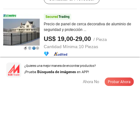
Precio de panel de cerca decorativa de aluminio de
seguridad y protección ...
US$ 19,00-29,00
/ Pieza
Cantidad Mínima:
10 Piezas
Contactar al Proveedor
¿Quieres una mejor manera de encontrar productos?
¡Prueba
en APP!
Búsqueda de imágenes
Ahora No
Probar Ahora
Cinta de privacidad para cerca de eslabones de
cadena que bloquea la vista
US$ 7,00-8,5
/ Pieza
Cantidad Mínima:
1 Pieza
Contactar al Proveedor