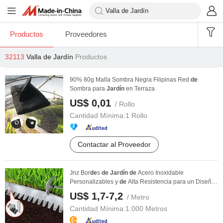
Productos
Proveedores
32113
Valla de Jardín
Productos
90% 80g Malla Sombra Negra Filipinas Red
de
Sombra para
Jardín
en Terraza
US$ 0,01
/ Rollo
Cantidad Mínima:
1 Rollo
Contactar al Proveedor
Jnz Bor
de
s
de
Jardín
de
Acero Inoxidable
Personalizables y
de
Alta Resistencia para un Diseño
...
US$ 1,7-7,2
/ Metro
Cantidad Mínima:
1.000 Metros