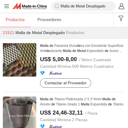
Productos
Proveedores
21521
Malla de Metal Desplegado
Productos
Malla
de
Pasarela Dura
de
ra con Excelente Superficie
Anti
de
slizante
Malla
de
Metal
Expandido
de
Acero ...
US$ 5,00-8,00
/ Metro Cuadrado
Cantidad Mínima:
500 Metros Cuadrados
Contactar al Proveedor
Malla
de
Titanio Platinizada 1*2 2*4mm
Malla
de
Ánodo
de
Titanio Grado 1
Malla
Expandida
de
Titanio
US$ 24,46-32,11
/ Pieza
Cantidad Mínima:
2 Piezas