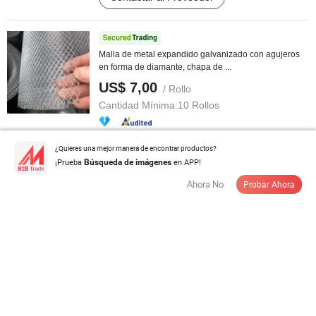
Malla de metal expandido galvanizado con agujeros
en forma de diamante, chapa de ...
US$ 7,00
/ Rollo
Cantidad Mínima:
10 Rollos
Contactar al Proveedor
¿Quieres una mejor manera de encontrar productos?
¡Prueba
en APP!
Búsqueda de imágenes
Ahora No
Probar Ahora
Decoración del hogar malla metálica expandida de
aluminio tamaños para fachada ...
US$ 5,00-400,00
/ Pieza
Cantidad Mínima:
500 Piezas
Contactar al Proveedor