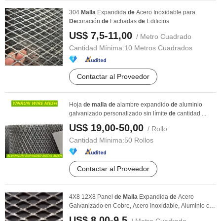
304
Malla
Expandida
de
Acero Inoxidable para
De
coración
de
Fachadas
de
Edificios
US$ 7,5-11,00
/ Metro Cuadrado
Cantidad Mínima:
10 Metros Cuadrados
Contactar al Proveedor
Hoja
de
malla
de
alambre expandido
de
aluminio
galvanizado personalizado sin límite
de
cantidad ...
US$ 19,00-50,00
/ Rollo
Cantidad Mínima:
50 Rollos
Contactar al Proveedor
4X8 12X8 Panel
de
Malla
Expandida
de
Acero
Galvanizado en Cobre, Acero Inoxidable, Aluminio con
...
US$ 8,00-9,5