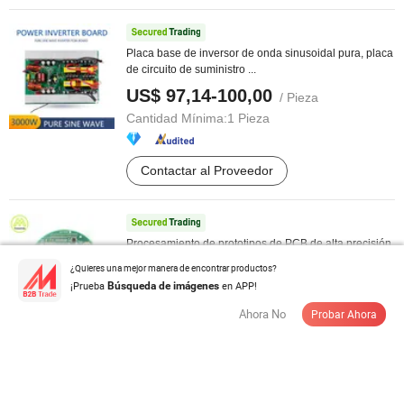
Placa base de inversor de onda sinusoidal pura, placa
de circuito de suministro ...
US$ 97,14-100,00
/ Pieza
Cantidad Mínima:
1 Pieza
Contactar al Proveedor
Procesamiento de prototipos de PCB de alta precisión
en fábrica de China para ...
¿Quieres una mejor manera de encontrar productos?
US$ 0,7-6,00
¡Prueba
en APP!
Búsqueda de imágenes
/ Pieza
Cantidad Mínima:
1 Pieza
Ahora No
Probar Ahora
Contactar al Proveedor