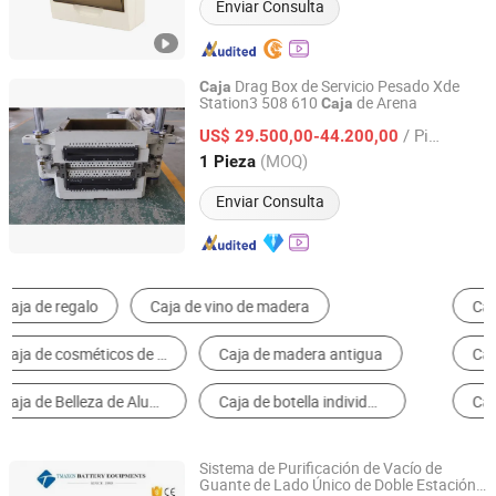
Enviar Consulta
Drag Box de Servicio Pesado Xde
Caja
Station3 508 610
de Arena
Caja
Weihai Xindonger Intelligent Equipment Co., Ltd
/ Pieza
US$ 29.500,00-44.200,00
Shandong, China
Desde 2026
(MOQ)
1 Pieza
Enviar Consulta
Cajas de Embalaje
Caja de Regalo de Papel
Cartones de Embalaje
Caja Cosmética
Caja de almacenamiento de joyas
Bolsa y Caja de Uso Especializado
Sistema de Purificación de Vacío de
Guante de Lado Único de Doble Estación
Xiamen Tmax Battery Equipments Limited