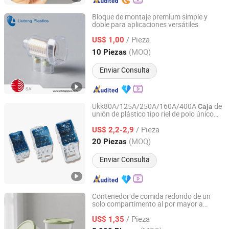
Bloque de montaje premium simple y
doble para aplicaciones versátiles
Zhejiang Liutong Plastics Co., Ltd.
/ Pieza
US$ 1,00
Zhejiang, China
Desde 2012
(MOQ)
10 Piezas
Enviar Consulta
Ukk80A/125A/250A/160A/400A
de
Caja
unión de plástico tipo riel de polo único
Jiangxi Huntec Electrical Technology Co., Ltd.
para distribución de energía
/ Pieza
US$ 2,2-2,9
Jiangxi, China
Desde 2025
(MOQ)
20 Piezas
Enviar Consulta
Contenedor de comida redondo de un
solo compartimento al por mayor a
Xuzhou Jianmei Glass Products Co., Ltd.
granel, a prueba de fugas, apto para
/ Pieza
microondas,
de almuerzo de vidrio
US$ 1,35
caja
para comidas de gimnasio