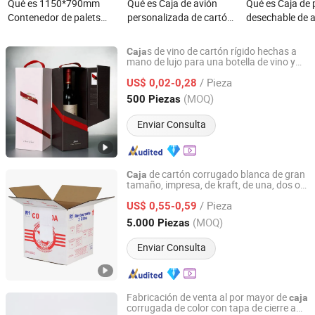
Qué es 1150*790mm
Qué es Caja de avión
Qué es Caja de 
Contenedor de palets
personalizada de cartón
desechable de a
ecológico apilable seguro
corrugado para regalo
calidad en porc
caja de hoja única Mip
plano único, impresión
individuales en
s de vino de cartón rígido hechas a
Caja
para manejo de
ecológica, color,
triángulo
mano de lujo para una botella de vino y
Dongguan Miao Xin Craft Co., Ltd.
una copa de champán, embalaje de
productos químicos
perfumes, cosméticos,
/ Pieza
regalo
US$ 0,02-0,28
ropa, hoja biodegradable
Guangdong, China
Desde 2017
(MOQ)
500 Piezas
para un fácil envío y
almacenamiento
Enviar Consulta
de cartón corrugado blanca de gran
Caja
tamaño, impresa, de kraft, de una, dos o
Qingdao Vista Packaging Co., Ltd.
tres capas, empaquetada a mano o de
/ Pieza
forma automática, para mudanzas,
US$ 0,55-0,59
envíos y embalaje
Shandong, China
Desde 2019
(MOQ)
5.000 Piezas
Enviar Consulta
Fabricación de venta al por mayor de
caja
corrugada de color con tapa de cierre a
Dongguan Weichao Printing Technology Co., Ltd.