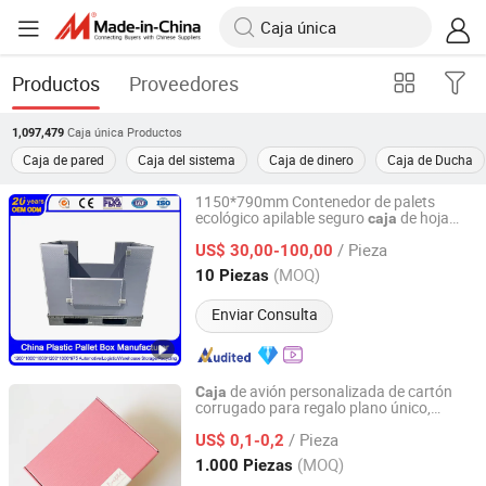
Productos
Proveedores
Caja única
Productos
1,097,479
Caja de pared
Caja del sistema
Caja de dinero
Caja de Ducha
1150*790mm Contenedor de palets
ecológico apilable seguro
de hoja
caja
Qingdao Cnplast Co., Ltd
Mip para manejo de productos
única
/ Pieza
químicos
US$ 30,00-100,00
Shandong, China
Desde 2023
(MOQ)
10 Piezas
Enviar Consulta
de avión personalizada de cartón
Caja
corrugado para regalo plano único,
Dongguan Xiaolong Packaging Industry Co., Ltd.
impresión ecológica, color, perfumes,
/ Pieza
cosméticos, ropa, hoja biodegradable
US$ 0,1-0,2
para un fácil envío y almacenamiento
Guangdong, China
Desde 2025
(MOQ)
1.000 Piezas