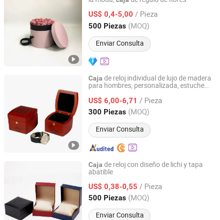
Xiamen Airetion Technology Co., Ltd.
/ Pieza
US$ 0,4-5,00
Fujian, China
Desde 2026
(MOQ)
500 Piezas
Enviar Consulta
de reloj individual de lujo de madera
Caja
para hombres, personalizada, estuche
DONGGUAN ZHIHE WOOD PACKAGING LIMITED
sólido de madera de nogal para
/ Pieza
almacenamiento de Rolex, Omega, Patek
US$ 6,00-6,71
Guangdong, China
Desde 2015
(MOQ)
300 Piezas
Enviar Consulta
de reloj con diseño de lichi y tapa
Caja
abatible
Yiwu Miyang Co., Ltd.
/ Pieza
US$ 0,38-0,55
Zhejiang, China
Desde 2017
(MOQ)
500 Piezas
Enviar Consulta