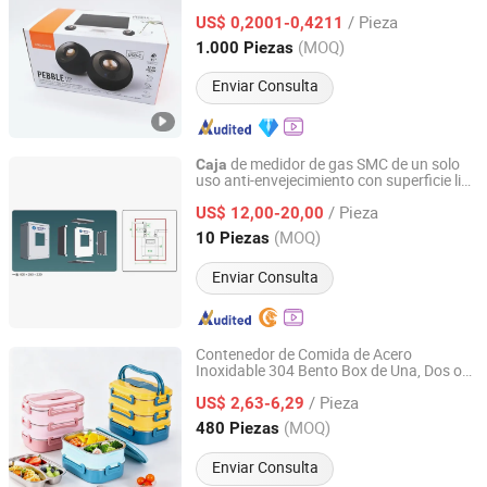
presión para soluciones de embalaje de
/ Pieza
equipos de audio, brillante y mate
US$ 0,2001-0,4211
Guangdong, China
Desde 2026
(MOQ)
1.000 Piezas
Enviar Consulta
de medidor de gas SMC de un solo
Caja
uso anti-envejecimiento con superficie lisa
Ma'an Shan Chuxing Municipal Facilities Co., Ltd.
y certificación ISO
/ Pieza
US$ 12,00-20,00
Anhui, China
Desde 2026
(MOQ)
10 Piezas
Enviar Consulta
Contenedor de Comida de Acero
Inoxidable 304 Bento Box de Una, Dos o
Guangdong Youyuan Trading Co., Ltd.
Tres Capas, Tupperware Portátil para
/ Pieza
Almuerzo en Escuela, Oficina o Viaje
US$ 2,63-6,29
Guangdong, China
Desde 2023
(MOQ)
480 Piezas
Enviar Consulta