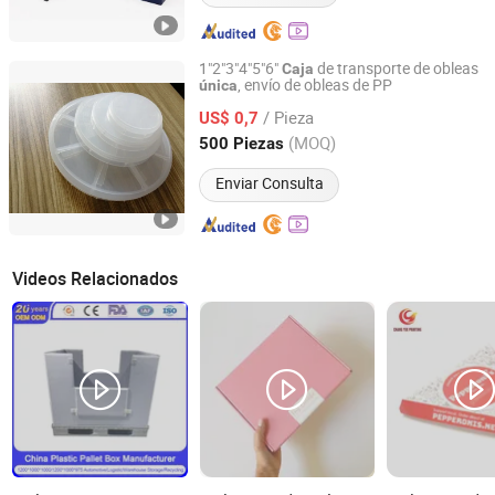
1"2"3"4"5"6"
de transporte de obleas
Caja
, envío de obleas de PP
única
Jiaozuo Commercial Finewin Co., Ltd.
/ Pieza
US$ 0,7
Henan, China
Desde 2018
(MOQ)
500 Piezas
Enviar Consulta
Videos Relacionados