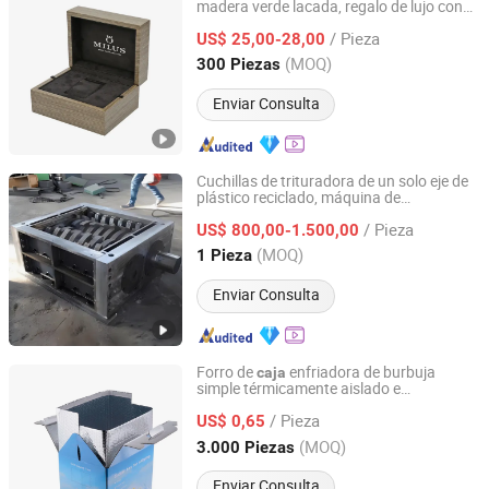
madera verde lacada, regalo de lujo con
Dongguan Bravo Co., Ltd
acabado de piano
/ Pieza
US$ 25,00-28,00
Guangdong, China
Desde 2022
(MOQ)
300 Piezas
Enviar Consulta
Cuchillas de trituradora de un solo eje de
plástico reciclado, máquina de
Nanjing Quality Machinery Technology Co., Ltd
trituración/desgaste de
de cámara,
caja
/ Pieza
máquina de trituración/desgaste de doble
US$ 800,00-1.500,00
eje para residuos pequeños, chasis de
Jiangsu, China
Desde 2023
(MOQ)
1 Pieza
corte
Enviar Consulta
Forro de
enfriadora de burbuja
caja
simple térmicamente aislado e
Huizhou Green Foil Insulation Co., Ltd.
impermeable
/ Pieza
US$ 0,65
Guangdong, China
Desde 2015
(MOQ)
3.000 Piezas
Enviar Consulta