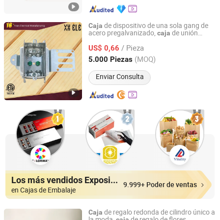
de dispositivo de una sola gang de
Caja
acero pregalvanizado,
de unión
caja
Jiaxing Xianghong Hardware Co., Ltd
metálica con soporte,
de acero para
caja
/ Pieza
montantes eléctricos
US$ 0,66
Zhejiang, China
Desde 2026
(MOQ)
5.000 Piezas
Enviar Consulta
Los más vendidos Expositores
9.999+ Poder de ventas
en Cajas de Embalaje
de regalo redonda de cilindro único a
Caja
la moda,
de regalo de flores
caja