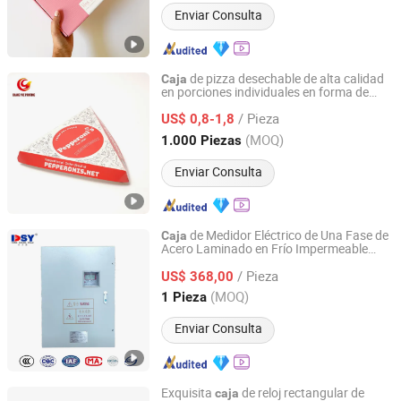
Enviar Consulta
de pizza desechable de alta calidad
Caja
en porciones individuales en forma de
Zhongshan Chang Yue Printing Co., Ltd.
triángulo
/ Pieza
US$ 0,8-1,8
Guangdong, China
Desde 2026
(MOQ)
1.000 Piezas
Enviar Consulta
de Medidor Eléctrico de Una Fase de
Caja
Acero Laminado en Frío Impermeable
Dongshengyuan (Guangdong) Intelligent Electrical Co.,
para Exterior IP54
Ltd.
/ Pieza
US$ 368,00
(MOQ)
1 Pieza
Guangdong, China
Desde 2026
Enviar Consulta
Exquisita
de reloj rectangular de
caja