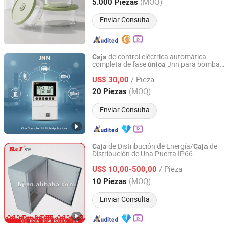
Jiangsu, China
Desde 2026
(MOQ)
5.000 Piezas
Enviar Consulta
de control eléctrica automática
Caja
completa de fase
Jnn para bombas
única
Shanghai Winning Electric Co., Ltd.
sumergibles de refuerzo de pozos
/ Pieza
profundos
US$ 30,00
Shanghai, China
Desde 2021
(MOQ)
20 Piezas
Enviar Consulta
de Distribución de Energía/
de
Caja
Caja
Distribución de Una Puerta IP66
Zhejiang B&J Electrical Co., Ltd.
/ Pieza
US$ 10,00-500,00
Zhejiang, China
Desde 2009
(MOQ)
10 Piezas
Enviar Consulta