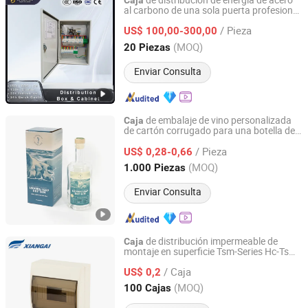
de distribución de energía de acero
Caja
al carbono de una sola puerta profesional
Zhejiang Golden Unicorn Electrical Tech Company
para uso en fábricas
/ Pieza
US$ 100,00-300,00
Zhejiang, China
Desde 2026
(MOQ)
20 Piezas
Enviar Consulta
de embalaje de vino personalizada
Caja
de cartón corrugado para una botella de
Shanghai Coffe Packing Group Co., Ltd.
ron
/ Pieza
US$ 0,28-0,66
Shanghai, China
Desde 2011
(MOQ)
1.000 Piezas
Enviar Consulta
de distribución impermeable de
Caja
montaje en superficie Tsm-Series Hc-Ts
Taizhou Xiangai Import and Export Co., Ltd.
8ways (base de plástico) con terminal
/ Caja
único
US$ 0,2
Zhejiang, China
Desde 2016
(MOQ)
100 Cajas