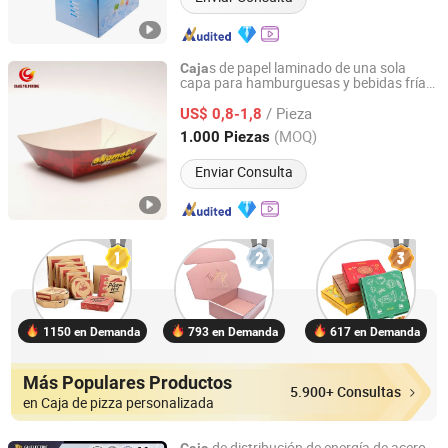
s de papel laminado de una sola
Caja
capa para hamburguesas y bebidas frías,
Zhongshan Chang Yue Printing Co., Ltd.
suministro mayorista de un solo uso
/ Pieza
US$ 0,8-1,8
Guangdong, China
Desde 2026
(MOQ)
1.000 Piezas
Enviar Consulta
1150 en Demanda
793 en Demanda
617 en Demanda
Más Populares Productos
5.900+ Consultas
en Caja de pizza personalizada