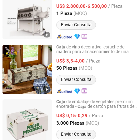
de Trabajo de la Marca TMAXCN
/ Pieza
(1800*750mm) & H2O O2
US$ 2.800,00-6.500,00
Fujian, China
Desde 2020
(MOQ)
1 Pieza
Enviar Consulta
de vino decorativa, estuche de
Caja
madera para almacenamiento de una
KINGDEFUL (XIAMEN) HOME DECOR CO., LTD.
botella,
de regalo para empaquetar
caja
/ Pieza
regalos 11X11X36cm Sj17603
US$ 3,5-4,00
Fujian, China
Desde 2025
(MOQ)
50 Piezas
Enviar Consulta
de embalaje de vegetales premium
Caja
encerada -
de cartón para frutas de
Caja
Fujian Quanzhou Xinhengfa Packaging Co., Ltd.
pared simple con recubrimiento encerado,
/ Pieza
impresa en cartón corrugado de papel,
US$ 0,15-0,29
piña, tomate, pepino, maíz, brócoli
Fujian, China
Desde 2025
(MOQ)
3.000 Piezas
Enviar Consulta