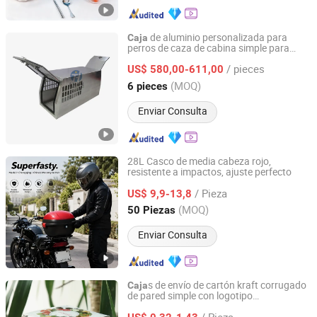
de aluminio personalizada para
Caja
perros de caza de cabina simple para
Foshan TangHan Precision Metal Products Co.,Ltd
bandeja
/ pieces
US$ 580,00-611,00
Guangdong, China
Desde 2023
(MOQ)
6 pieces
Enviar Consulta
28L Casco de media cabeza rojo,
resistente a impactos, ajuste perfecto
Superfasty Precision Industry Co., Ltd.
/ Pieza
US$ 9,9-13,8
Chongqing, China
Desde 2026
(MOQ)
50 Piezas
Enviar Consulta
s de envío de cartón kraft corrugado
Caja
de pared simple con logotipo
Shanghai Forests Packaging Group Co., Ltd.
personalizado en negro
/ Pieza