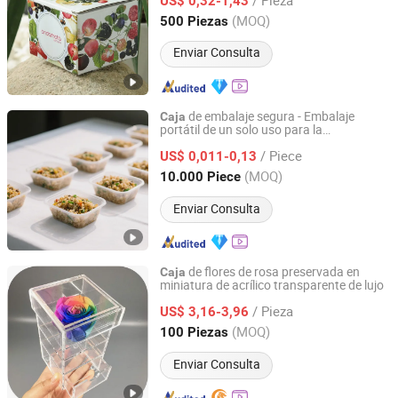
US$ 0,32-1,43
Shanghai, China
Desde 2011
(MOQ)
500 Piezas
Enviar Consulta
de embalaje segura - Embalaje
Caja
portátil de un solo uso para la
Shandong Taike Environmental Protection Technology
conservación de alimentos
Co., Ltd
/ Piece
US$ 0,011-0,13
(MOQ)
10.000 Piece
Shandong, China
Desde 2025
Enviar Consulta
de flores de rosa preservada en
Caja
miniatura de acrílico transparente de lujo
Shenzhen Art Display Products Co.,LTD
/ Pieza
US$ 3,16-3,96
Guangdong, China
Desde 2025
(MOQ)
100 Piezas
Enviar Consulta