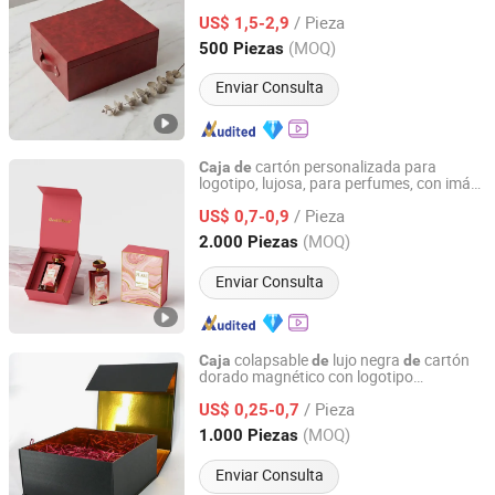
corrugado
/ Pieza
US$ 1,5-2,9
Guangdong, China
Desde 2025
(MOQ)
500 Piezas
Enviar Consulta
cartón personalizada para
Caja
de
logotipo, lujosa, para perfumes, con imán,
Guangzhou Yison Printing Co., Ltd.
embalaje
papel para
de
regalo
/ Pieza
US$ 0,7-0,9
Guangdong, China
Desde 2024
(MOQ)
2.000 Piezas
Enviar Consulta
colapsable
lujo negra
cartón
Caja
de
de
dorado magnético con logotipo
Shanghai Coffe Packing Group Co., Ltd.
personalizado para bolsos
/ Pieza
US$ 0,25-0,7
Shanghai, China
Desde 2011
(MOQ)
1.000 Piezas
Enviar Consulta