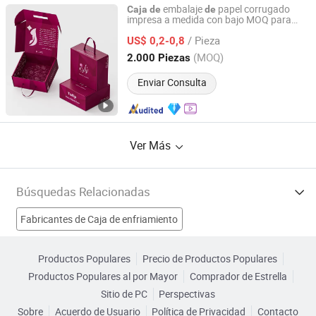
embalaje
papel corrugado
Caja
de
de
impresa a medida con bajo MOQ para
Guangzhou Yison Printing Co., Ltd.
envío
s para pequeñas
de
regalo
/ Pieza
empresas comerciales
US$ 0,2-0,8
Guangdong, China
Desde 2024
(MOQ)
2.000 Piezas
Enviar Consulta
Ver Más
Búsquedas Relacionadas
Fabricantes de Caja de enfriamiento
Fabricantes de Caja Blanca
Fabricantes de Gran Caja
Productos Populares
Precio de Productos Populares
Productos Populares al por Mayor
Comprador de Estrella
Fabricantes de Regalo
Sitio de PC
Perspectivas
Sobre
Acuerdo de Usuario
Política de Privacidad
Contacto
Caja de regalo personalizada Fábricas