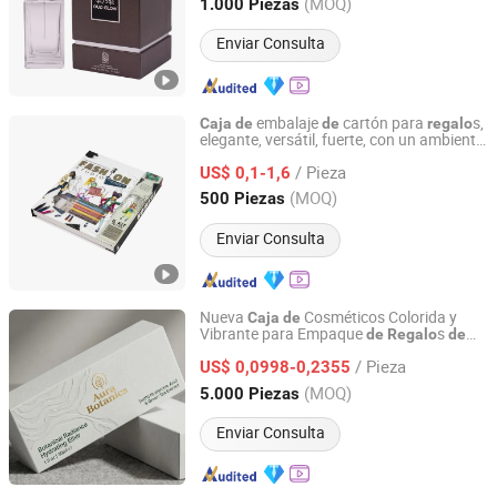
Zhejiang, China
Desde 2025
(MOQ)
1.000 Piezas
Enviar Consulta
embalaje
cartón para
s,
Caja
de
de
regalo
elegante, versátil, fuerte, con un ambiente
Ningbo Yuteng Packing Products Co., Ltd.
festivo y una amplia gama
de
/ Pieza
especificaciones para el empaquetado
US$ 0,1-1,6
de
juegos
bricolaje
de
Zhejiang, China
Desde 2026
(MOQ)
500 Piezas
Enviar Consulta
Nueva
Cosméticos Colorida y
Caja
de
Vibrante para Empaque
s
de
Regalo
de
Dongguan Weichao Printing Technology Co., Ltd.
Cuidado
la Piel para Maquillaje
de
/ Pieza
US$ 0,0998-0,2355
Guangdong, China
Desde 2026
(MOQ)
5.000 Piezas
Enviar Consulta