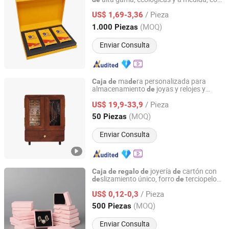
Xiamen Tongli Printing Co., Ltd.
bolsos a juego
/ Pieza
US$ 1,69-3,36
Fujian, China
Desde 2025
(MOQ)
1.000 Piezas
Enviar Consulta
ma
ra personalizada para
Caja
de
de
almacenamiento
joyas y relojes y
de
Zhejiang Shunye Holdings Co., Ltd
embalaje
s
joyería
de
regalo
de
/ Pieza
US$ 19,9-33,9
Zhejiang, China
Desde 2020
(MOQ)
50 Piezas
Enviar Consulta
joyería
cartón con
Caja
de
regalo
de
de
slizamiento único, forro
terciopelo
de
de
Yiwu Jialan Package Co., Ltd.
alta calidad, para anillo
boda, collar,
de
de
/ Pieza
arete, pulsera y reloj en color rosa
US$ 0,12-0,3
Zhejiang, China
Desde 2016
(MOQ)
500 Piezas
Enviar Consulta