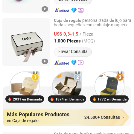
personalizada
lujo para
Caja
de
regalo
de
bodas pequeñas con embalaje magnético
Zhangzhou Taki Industry and Trade Co., Ltd
y lazo
/ Pieza
US$ 0,3-1,5
Fujian, China
Desde 2023
(MOQ)
1.000 Piezas
Enviar Consulta
2031 en Demanda
1874 en Demanda
1772 en Demanda
Más Populares Productos
24.500+ Consultas
en Caja de regalo