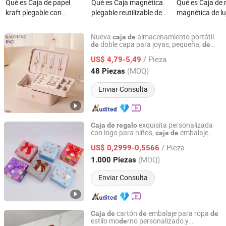
Qué es Caja de papel
Qué es Caja magnética
Qué es Caja de 
kraft plegable con
plegable reutilizable de
magnética de lu
ventana transparente,
papel impreso
pequeña para 
caja de regalo plegable
personalizada para
empresas
Nueva
almacenamiento portátil
caja
de
regalos
doble capa para joyas, pequeña,
de
de
Shantou Kaicheng Craft Co., Ltd.
cuero PU y terciopelo, estuche
viaje
de
/ Pieza
con botón
US$ 4,79-5,49
Guangdong, China
Desde 2025
(MOQ)
48 Piezas
Enviar Consulta
exquisita personalizada
Caja
de
regalo
con logo para niños,
embalaje
caja
de
Dongguan Weichao Printing Technology Co., Ltd.
para relojes,
papel
caja
de
regalo
de
de
/ Pieza
lujo con imán,
plegable
US$ 0,2999-0,5566
caja
personalizada para embalaje
ropa
de
Guangdong, China
Desde 2026
(MOQ)
1.000 Piezas
Enviar Consulta
cartón
embalaje para ropa
Caja
de
de
de
estilo mo
rno personalizado y
de
Wing Chun Packaging Product(Shenzhen)Co., Ltd