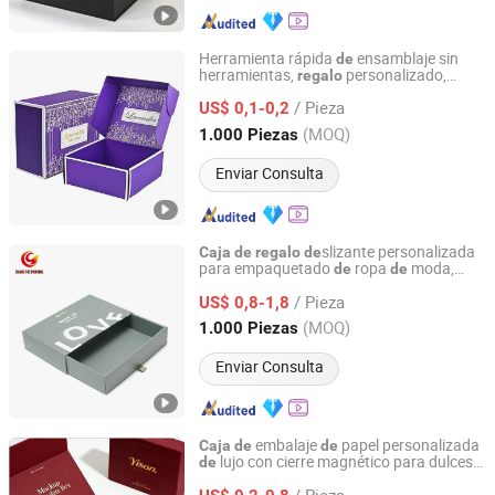
Herramienta rápida
ensamblaje sin
de
herramientas,
personalizado,
regalo
Dongguan Xiaolong Packaging Industry Co., Ltd.
perfume personalizado,
cartón
caja
de
/ Pieza
corrugado con logo para cosméticos,
US$ 0,1-0,2
ropa,
papel para avión para
caja
de
Guangdong, China
Desde 2025
(MOQ)
1.000 Piezas
empaquetado manual
Enviar Consulta
slizante personalizada
Caja
de
regalo
de
para empaquetado
ropa
moda,
de
de
Zhongshan Chang Yue Printing Co., Ltd.
cartón con diseño
extracción
caja
de
de
/ Pieza
US$ 0,8-1,8
Guangdong, China
Desde 2026
(MOQ)
1.000 Piezas
Enviar Consulta
embalaje
papel personalizada
Caja
de
de
lujo con cierre magnético para dulces y
de
Guangzhou Yison Printing Co., Ltd.
chocolates,
para San Valentín y
regalo
/ Pieza