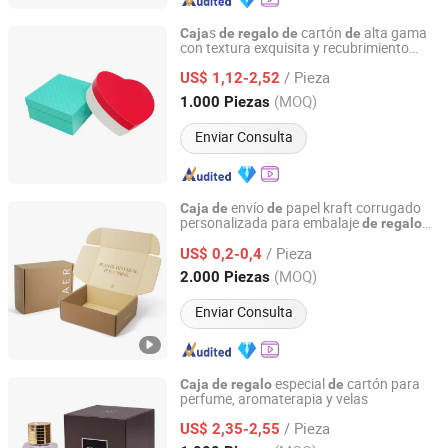
s
cartón
alta gama
Caja
de
regalo
de
de
con textura exquisita y recubrimiento
Xiamen Tongli Printing Co., Ltd.
perlado en formas especiales
/ Pieza
US$ 1,12-2,52
Fujian, China
Desde 2025
(MOQ)
1.000 Piezas
Enviar Consulta
envío
papel kraft corrugado
Caja
de
de
personalizada para embalaje
de
regalo
Guangzhou Yison Printing Co., Ltd.
perfume, alimentos, joyería y
de
/ Pieza
cosméticos
US$ 0,2-0,4
Guangdong, China
Desde 2024
(MOQ)
2.000 Piezas
Enviar Consulta
especial
cartón para
Caja
de
regalo
de
perfume, aromaterapia y velas
Yiwu Yuanfa Packaging Co., Ltd
/ Pieza
US$ 2,35-2,55