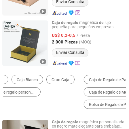
Enviar Consulta
magnética
lujo
Caja
de
regalo
de
pequeña para pequeñas empresas
Guangzhou Yison Printing Co., Ltd.
/ Pieza
US$ 0,2-0,5
Guangdong, China
Desde 2024
(MOQ)
2.000 Piezas
Enviar Consulta
Caja de Regalo de Papel
Cajas de Embalaje
Caja de Regalo de Metal
Caja de almacenamiento de joyas
Bolsa de Regalo de Papel
Caja de Regalo de Madera
magnética personalizada
Caja
de
regalo
en negro mate elegante para embalaje
Xiamen Xingzhengyang Paper Products Co., Ltd.