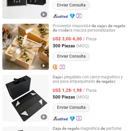
Enviar Consulta
Proveedor mayorista
s
de
caja
de
regalo
ma
ra maciza personalizadas
de
de
Yi Bamboo Limited
/ Pieza
US$ 3,00-6,00
Fujian, China
Desde 2019
(MOQ)
300 Piezas
Enviar Consulta
s plegables con cierre magnético y
Caja
asa para empaquetado
s
de
regalo
Qingdao Rainbow Packaging Co., Ltd.
/ Pieza
US$ 1,28-1,98
Shandong, China
Desde 2023
(MOQ)
500 Piezas
Enviar Consulta
magnética
perfume
Caja
de
regalo
de