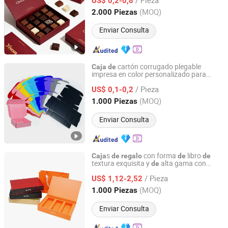
Navidad
US$ 0,2-0,8
Guangdong, China
Desde 2024
(MOQ)
2.000 Piezas
Enviar Consulta
cartón corrugado plegable
Caja
de
impresa en color personalizado para
Dongguan Xiaolong Packaging Industry Co., Ltd.
zapatos, camisetas, ropa,
s,
regalo
/ Pieza
cosméticos, perfumes, pizza y envíos
US$ 0,1-0,2
Guangdong, China
Desde 2025
(MOQ)
1.000 Piezas
Enviar Consulta
s
con forma
libro
Caja
de
regalo
de
de
textura exquisita y
alta gama con
de
Xiamen Tongli Printing Co., Ltd.
inserciones
espuma y bolsos a juego
de
/ Pieza
US$ 1,12-2,52
Fujian, China
Desde 2025
(MOQ)
1.000 Piezas
Enviar Consulta