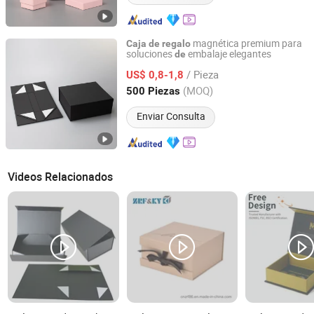
magnética premium para
Caja
de
regalo
soluciones
embalaje elegantes
de
Guangzhou Weiye Color Printing Co., Ltd.
/ Pieza
US$ 0,8-1,8
Guangdong, China
Desde 2015
(MOQ)
500 Piezas
Enviar Consulta
Videos Relacionados