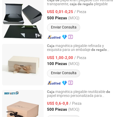
papel kraft plegable con ventana
Caja
de
transparente,
plegable
caja
de
regalo
Wing Chun Packaging Product(Shenzhen)Co., Ltd
/ Pieza
US$ 0,01-0,25
Guangdong, China
Desde 2025
(MOQ)
500 Piezas
Enviar Consulta
magnética plegable refinada y
Caja
exquisita para un embalaje
de
regalo
Henan Happy Printing Paper Products Co., Ltd.
eficiente en espacio
/ Pieza
US$ 1,00-2,00
Henan, China
Desde 2026
(MOQ)
100 Piezas
Enviar Consulta
magnética plegable reutilizable
Caja
de
papel impreso personalizada para
Xiamen ZRF Media Turnkey Co., Ltd.
s
regalo
/ Pieza
US$ 0,6-0,8
Fujian, China
Desde 2008
(MOQ)
500 Piezas