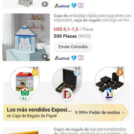
embalaje rígida para juguetes con
Caja
de
impresión,
con logo en foil
caja
de
regalo
Wing Chun Packaging Product(Shenzhen)Co., Ltd
dorado, tapa y base
/ Pieza
US$ 0,1-1,5
Guangdong, China
Desde 2025
(MOQ)
500 Piezas
Enviar Consulta
Los más vendidos Expositores
9.999+ Poder de ventas
en Caja de Regalo de Papel
s
lujo personalizadas
Caja
de
regalo
de
alta gama, ecológicas y a medida, con
de