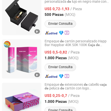
personalizada
lujo en negro mate con
de
Shanghai Hongyun Packaging Co., Ltd.
aceite esencial
/ Pieza
US$ 0,72-1,93
Shanghai, China
Desde 2016
(MOQ)
500 Piezas
Enviar Consulta
Empaque
cartón personalizado Happ
de
Bar Happbar 40K 50K 100K
Caja
de
Shenzhen Banana Times Technology Co., Ltd.
Navidad 10
cartón
regalo
de
Caja
de
/ Pieza
sechable
US$ 0,5-0,82
de
Guangdong, China
Desde 2020
(MOQ)
1.000 Piezas
Enviar Consulta
Empaque
extensiones
cabello
de
de
caja
peluca
cartón con logo
de
de
Shanghai Coffe Packing Group Co., Ltd.
personalizado
seda
caja
de
regalo
de
/ Pieza
personalizada
US$ 0,25-0,7
Shanghai, China
Desde 2011
(MOQ)
1.000 Piezas
Enviar Consulta