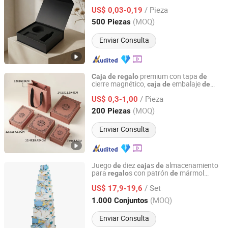
con inserto
espuma
de
/ Pieza
US$ 0,03-0,19
Fujian, China
Desde 2025
(MOQ)
500 Piezas
Enviar Consulta
premium con tapa
Caja
de
regalo
de
cierre magnético,
embalaje
caja
de
de
Shantou Eastcross Technology Co., Ltd
lujo, papel reciclado
/ Pieza
US$ 0,3-1,00
Guangdong, China
Desde 2025
(MOQ)
200 Piezas
Enviar Consulta
Juego
diez
s
almacenamiento
de
caja
de
para
s con patrón
mármol
regalo
de
Yiwu Yuanfa Packaging Co., Ltd
personalizadas para Navidad
/ Set
US$ 17,9-19,6
Zhejiang, China
Desde 2025
(MOQ)
1.000 Conjuntos
Enviar Consulta