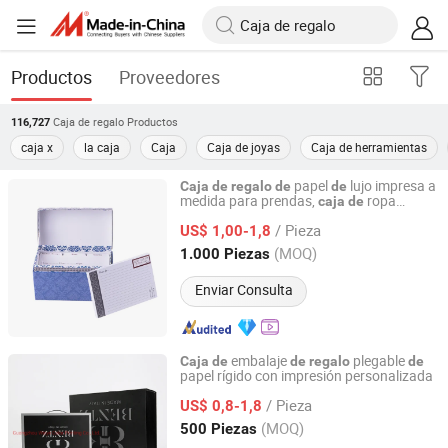
Productos
Proveedores
Caja de regalo
Productos
116,727
caja x
la caja
Caja
Caja de joyas
Caja de herramientas
papel
lujo impresa a
Caja
de
regalo
de
de
medida para prendas,
ropa
caja
de
Huizhou Green Foil Insulation Co., Ltd.
plegable con tapa magnética
/ Pieza
US$ 1,00-1,8
Guangdong, China
Desde 2015
(MOQ)
1.000 Piezas
Enviar Consulta
embalaje
plegable
Caja
de
de
regalo
de
papel rígido con impresión personalizada
Guangzhou Weiye Color Printing Co., Ltd.
/ Pieza
US$ 0,8-1,8
Guangdong, China
Desde 2015
(MOQ)
500 Piezas