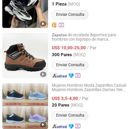
(MOQ)
1 Pieza
Fujian, China
Desde 2026
Enviar Consulta
de escalada deportiva para
Zapatos
hombres con logotipo de marca
Quanzhou Ruby Raven Co., Ltd.
personalizado
/ Par
US$ 10,00-25,00
Fujian, China
Desde 2024
(MOQ)
300 Pares
Enviar Consulta
Mujeres Hombres Moda Zapatillas Casual
Mujeres Hombres Zapatillas Damas Yeezy
GUANGZHOU ZUTA IMPORT AND EXPORT TRADING CO.,
Jogging Deportes Tenis Moda Marca
LTD.
/ Par
Personalizada Zapatillas Deportivas
US$ 3,5-4,00
(MOQ)
20 Pares
Guangdong, China
Desde 2024
Enviar Consulta