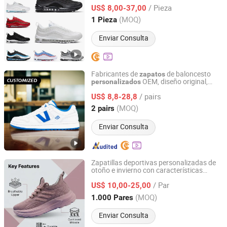
mayor
/ Pieza
US$ 8,00-37,00
Hubei, China
Desde 2025
(MOQ)
1 Pieza
Enviar Consulta
Fabricantes de
de baloncesto
zapatos
OEM, diseño original,
personalizados
Quanzhou Hantuo Shoes Co., Ltd.
logo, cuero genuino, calzado casual para
/ pairs
hombres, zapatillas deportivas
US$ 8,8-28,8
personalizadas para correr
Fujian, China
Desde 2025
(MOQ)
2 pairs
Enviar Consulta
Zapatillas deportivas personalizadas de
otoño e invierno con características
Shandong Xiyue Health Industry Co., Ltd.
transpirables, de absorción de impactos y
/ Par
resistentes al desgaste, venta al por
US$ 10,00-25,00
mayor y al por menor, zapatillas para
Shandong, China
Desde 2026
(MOQ)
1.000 Pares
correr,
de moda,
zapatos
zapatos
casuales
Enviar Consulta