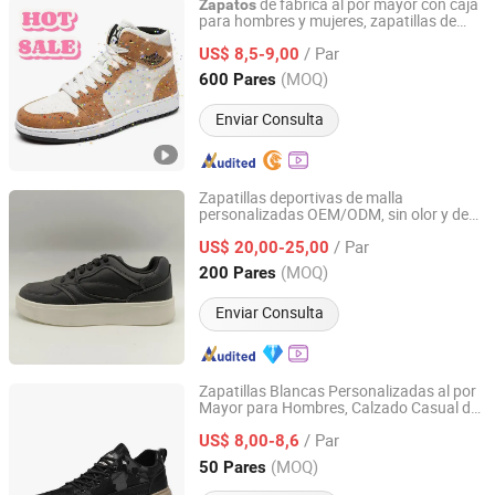
de fábrica al por mayor con caja
Zapatos
para hombres y mujeres, zapatillas de
FUJIAN JOLLY SPORTS LIMITED
deporte de marca,
de moda para
zapatos
/ Par
deportes, calzado para correr al aire libre,
US$ 8,5-9,00
logo personalizado
Fujian, China
Desde 2016
(MOQ)
600 Pares
Enviar Consulta
Zapatillas deportivas de malla
personalizadas OEM/ODM, sin olor y de
Putian Sinosun Imp & Exp Co., Ltd.
alta estabilidad para deportes al aire libre
/ Par
US$ 20,00-25,00
Fujian, China
Desde 2023
(MOQ)
200 Pares
Enviar Consulta
Zapatillas Blancas Personalizadas al por
Mayor para Hombres, Calzado Casual de
Shenzhen Fashion Industrial Co., Ltd.
Alta Calidad, Zapatillas de Moda,
Zapatos
/ Par
de EVA para Caminar al Aire Libre para
US$ 8,00-8,6
Hombre Fy-2092
Guangdong, China
Desde 2020
(MOQ)
50 Pares