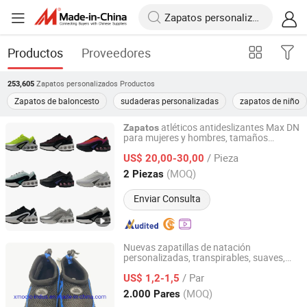
Productos
Proveedores
Zapatos personalizados
Productos
253,605
Zapatos de baloncesto
sudaderas personalizadas
zapatos de niño
atléticos antideslizantes Max DN
Zapatos
para mujeres y hombres, tamaños
Suizhou Luhangjie Trading Co., Ltd
personalizados
/ Pieza
US$ 20,00-30,00
Hubei, China
Desde 2025
(MOQ)
2 Piezas
Enviar Consulta
Nuevas zapatillas de natación
personalizadas, transpirables, suaves,
XIAMEN O & C INDUSTRIAL IMP & EXP CO., LTD.
tipo barefoot, antideslizantes para surf
/ Par
US$ 1,2-1,5
Fujian, China
Desde 2022
(MOQ)
2.000 Pares