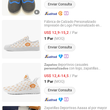
Enviar Consulta
Fábrica de Calzado Personalizado
Impresión de Logo Personalizado en
Putian Fengni Trading Co., Ltd.
Zapatillas de Lona de Corte Bajo
/ Par
OEM/ODM
US$ 12,9-15,2
Fujian, China
Desde 2026
(MOQ)
1 Par
Enviar Consulta
deportivos casuales
Zapatos
con logo, zapatillas
personalizados
Putian Fengni Trading Co., Ltd.
OEM/ODM
/ Par
US$ 12,4-14,5
Fujian, China
Desde 2026
(MOQ)
1 Par
Enviar Consulta
Zapatillas Deportivas Aaaaa al por mayor