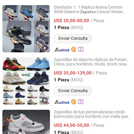
Diseñador 1: 1 Réplica Nueva Exterior
9060 Balance
Casual Unisex
Zapatos
Quanzhou Fengze District Yiqu Trading Co., Ltd.
Livianos y Cómodos Lujo Logo
/ Pieza
Personalizado Marca Original Zapatilla
US$ 20,00-80,00
Fujian, China
Desde 2026
(MOQ)
1 Pieza
Enviar Consulta
Zapatillas de deporte réplicas de Putian,
China, para hombres, moda, stock casual,
Anqing Jinzhi Trading Co., Ltd.
originales para mujeres, personalizadas, a
/ Pieza
bajo precio,
deportivos de copia
US$ 35,00-139,00
zapatos
de Putian
Anhui, China
Desde 2025
(MOQ)
1 Pieza
Enviar Consulta
Zapatillas de lujo personalizadas estilo
baloncesto para hombres con malla que
Quanzhou Hui'an Guangyu Jin Trading Co., Ltd.
aumentan la altura Aj1 Zapatillas
/ Pieza
personalizadas bajas con marca de logo
US$ 44,00-50,00
Fujian, China
Desde 2025
(MOQ)
1 Pieza