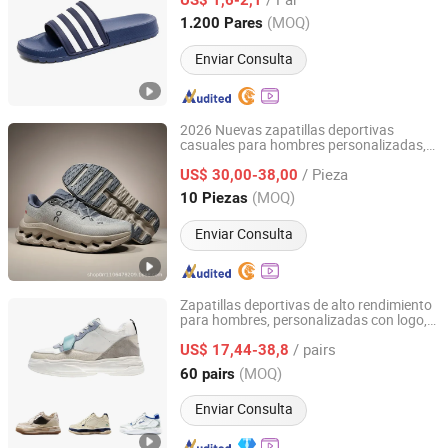
Fujian, China
Desde 2025
(MOQ)
1.200 Pares
Enviar Consulta
2026 Nuevas zapatillas deportivas
casuales para hombres personalizadas,
Xiamen Zhixing Tuwen Import and Export Trading Co.,
cómodas, transpirables, ideales para
Ltd.
/ Pieza
caminar, hacer ejercicio y correr en
US$ 30,00-38,00
invierno, otoño y primavera
(MOQ)
10 Piezas
Fujian, China
Desde 2026
Enviar Consulta
Zapatillas deportivas de alto rendimiento
para hombres, personalizadas con logo,
Quanzhou Qiyao Footwear Co., Ltd
populares y nuevas de marzo, para la
/ pairs
temporada de primavera y invierno, con
US$ 17,44-38,8
suela de goma duradera y forro de malla
Fujian, China
Desde 2025
(MOQ)
60 pairs
Enviar Consulta