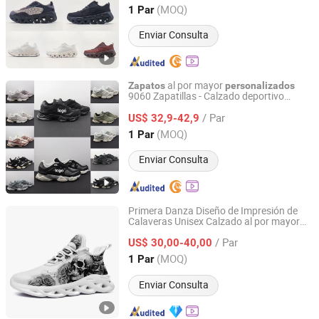
casuales
de moda Zapatillas
Zapatos
Guangxi, China
Desde 2026
(MOQ)
1 Par
para correr
deportivos casuales
Zapatos
Enviar Consulta
al por mayor
Zapatos
personalizados
9060 Zapatillas - Calzado deportivo
Guangxi Qiuwei Trading Co., Ltd
transpirable,
de moda, zapatillas
zapatos
/ Par
clásicas para correr para hombres y
US$ 32,9-42,9
mujeres
Guangxi, China
Desde 2026
(MOQ)
1 Par
Enviar Consulta
Primera Danza Diseño de Impresión de
Calaveras Unisex Calzado al por mayor
Putian Xufa Import & Export Trade Co., Ltd.
para Hombres Mujeres Zapatillas de
/ Par
Moda con Cordones Personalizadas
US$ 30,00-40,00
Shoes35-48
Fujian, China
Desde 2017
(MOQ)
1 Par
Enviar Consulta