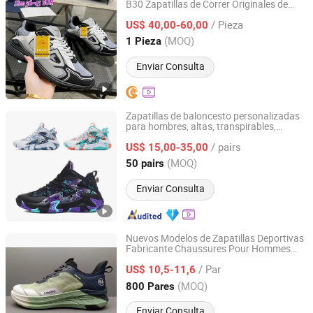
B30 Zapatillas de Correr Originales de
Quanzhou Shuheng Network Technology Co., Ltd.
Alta Calidad para Hombres y Mujeres -
/ Pieza
Zapatillas Deportivas Personalizadas con
US$ 40,00-60,00
Amortiguación Transpirable 1: 1 Réplica
Fujian, China
Desde 2026
(MOQ)
1 Pieza
Enviar Consulta
Zapatillas de baloncesto personalizadas
para hombres, altas, transpirables,
Quanzhou Taihui Shoes Co., Ltd
personalizadas para jóvenes
/ pairs
US$ 15,00-35,00
Fujian, China
Desde 2024
(MOQ)
50 pairs
Enviar Consulta
Nuevos Modelos de Zapatillas Deportivas
Fabricante Chaussures Pour Hommes
Jinjiang Aspire Shoes Co., Ltd
2026 Venta Caliente Marca Diseñador
/ Par
Zapatillas para Hombre Zapatillas
US$ 10,5-11,6
Deportivas Personalizadas
Fujian, China
Desde 2025
(MOQ)
800 Pares
Enviar Consulta