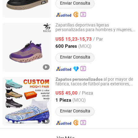
Enviar Consulta
Zapatillas deportivas ligeras
personalizadas para hombres y mujeres,
Jinjiang Maituo Import and Export Trading Co., Ltd.
para caminar y actividades al aire libre
/ Par
US$ 15,23-15,73
Fujian, China
Desde 2024
(MOQ)
600 Pares
Enviar Consulta
al por mayor de
Zapatos
personalizados
fábrica, tacos de fútbol para exteriores,
Quanzhou Taishang Investment Zone Pear Trading Co.,
de entrenamiento con diseño
zapatos
Ltd.
/ Pieza
cómodo, zapatillas casuales,
de
US$ 45,00
zapatos
fútbol para hombres
personalizados
(MOQ)
1 Pieza
Fujian, China
Desde 2025
Enviar Consulta