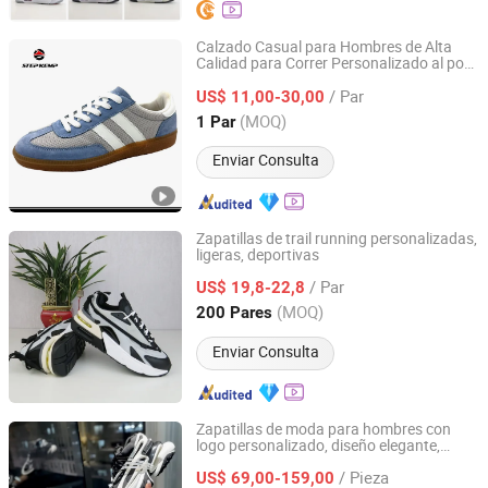
Calzado Casual para Hombres de Alta
Calidad para Correr Personalizado al por
QUANZHOU QIRUN TRADING CO., LTD.
Mayor Ex-25c3114
/ Par
US$ 11,00-30,00
Fujian, China
Desde 2017
(MOQ)
1 Par
Enviar Consulta
Zapatillas de trail running personalizadas,
ligeras, deportivas
Fujian Putian Huamin Import and Export Co., Ltd
/ Par
US$ 19,8-22,8
Fujian, China
Desde 2020
(MOQ)
200 Pares
Enviar Consulta
Zapatillas de moda para hombres con
logo personalizado, diseño elegante,
Siyuan'an Trading House (Individual Business) in Meishan
ligeras, antideslizantes, calzado casual,
Town, Nan'an City
/ Pieza
deportivos, réplicas de zapatillas
US$ 69,00-159,00
zapatos