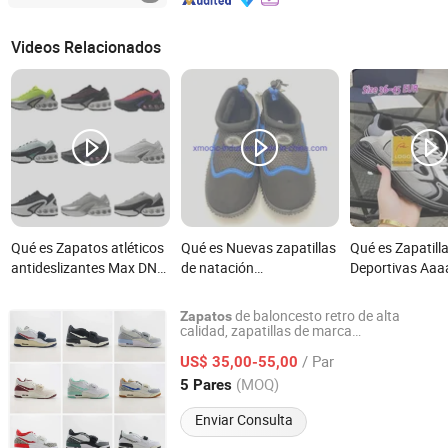
Videos Relacionados
Qué es Zapatos atléticos
Qué es Nuevas zapatillas
Qué es Zapatill
antideslizantes Max DN
de natación
Deportivas Aaaa
para mujeres y hombres,
personalizadas,
mayor B30 Zapa
tamaños personalizados
transpirables, suaves,
Correr Originale
de baloncesto retro de alta
Zapatos
tipo barefoot,
Calidad para H
calidad, zapatillas de marca
Ningbo Mastereliable Trading Co., Ltd.
personalizadas con estilo de caminar,
antideslizantes para surf
Mujeres - Zapati
/ Par
calzado deportivo, zapato de baloncesto
US$ 35,00-55,00
Deportivas
Zhejiang, China
Desde 2022
(MOQ)
5 Pares
Personalizadas
Amortiguación
Enviar Consulta
Transpirable 1: 