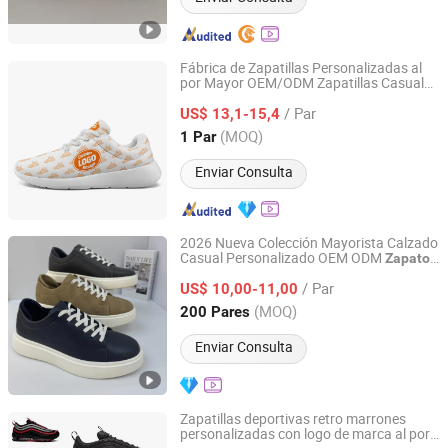
Fábrica de Zapatillas Personalizadas al
por Mayor OEM/ODM Zapatillas Casuales
Putian Fengni Trading Co., Ltd.
con Logo Impreso Personalizado
/ Par
US$ 13,1-15,4
Fujian, China
Desde 2026
(MOQ)
1 Par
Enviar Consulta
2026 Nueva Colección Mayorista Calzado
Casual Personalizado OEM ODM
Zapatos
Guangzhou G. O. a. T Shoes Co., Ltd
para Hombre
/ Par
US$ 10,00-11,00
Guangdong, China
Desde 2026
(MOQ)
200 Pares
Enviar Consulta
Zapatillas deportivas retro marrones
personalizadas con logo de marca al por
Zhijiang Suijun Trading Co., Ltd.