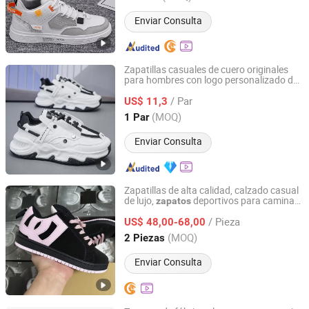
Enviar Consulta
Zapatillas casuales de cuero originales
para hombres con logo personalizado de
Shijiazhuang Zhongxuan Trading Co., Ltd.
Zonxan, calzado de moda para hombres,
/ Par
de marca réplica
US$ 11,3
zapatos
Hebei, China
Desde 2021
(MOQ)
1 Par
Enviar Consulta
Zapatillas de alta calidad, calzado casual
de lujo,
deportivos para caminar,
zapatos
Xiamen Siming District Yuhefeng Trading Firm
zapatillas acolchadas para parejas,
/ Pieza
diseñador al por mayor, calzado de moda
US$ 48,00-68,00
personalizado
Fujian, China
Desde 2026
(MOQ)
2 Piezas
Enviar Consulta