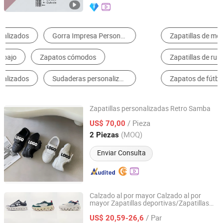
Zapatillas de moda para hombres
Zapatos de trabajo y seguridad
Zapatillas de running para hombres
Zapatillas de baloncesto para hombres
Zapatos de fútbol para hombres
Zapatillas de moda para mujeres
Zapatillas personalizadas Retro Samba
Shenzhen Chenxi Lingdong Technology Co., Ltd.
/ Pieza
US$ 70,00
(MOQ)
2 Piezas
Guangdong, China
Desde 2025
Enviar Consulta
Calzado al por mayor Calzado al por
mayor Zapatillas deportivas/Zapatillas
Guangxi Qiuwei Trading Co., Ltd
deportivas para hombres Zapatillas
/ Par
deportivas personalizadas
US$ 20,59-26,6
Zapatos