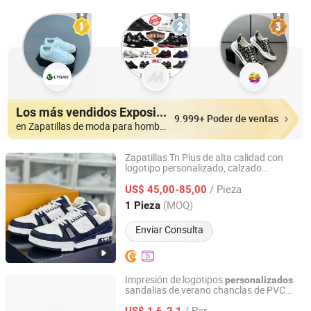
Los más vendidos Expositores
9.999+ Poder de ventas
en Zapatillas de moda para hombres
Zapatillas Tn Plus de alta calidad con
logotipo personalizado, calzado
Shishi Hanbo Mingpin Cross Border E-Commerce Co., Ltd.
acolchado para hombres y mujeres,
/ Pieza
de correr para invierno y otoño
US$ 45,00-85,00
zapatos
con caja
Fujian, China
Desde 2026
(MOQ)
1 Pieza
Enviar Consulta
Impresión de logotipos
personalizados
sandalias de verano chanclas de PVC
Jinjiang Aspire Shoes Co., Ltd
para baño
deslizantes de EVA
zapatos
/ Par
US$ 1,6-2,1