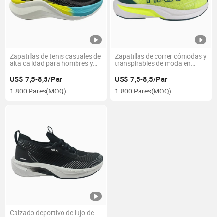
Zapatillas de tenis casuales de
Zapatillas de correr cómodas y
alta calidad para hombres y
transpirables de moda en
mujeres, zapatos de malla
venta
transpirables
US$ 7,5-8,5/Par
US$ 7,5-8,5/Par
1.800 Pares
(MOQ)
1.800 Pares
(MOQ)
Calzado deportivo de lujo de