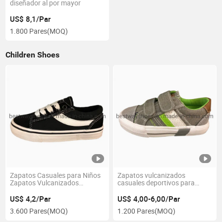
diseñador al por mayor
US$ 8,1/Par
1.800 Pares
(MOQ)
Children Shoes
Zapatos Casuales para Niños
Zapatos vulcanizados
Zapatos Vulcanizados
casuales deportivos para
Cómodos Zapatos de Lona
bebés y niños con diseño de
para Niños Zapatos
cinta mágica
US$ 4,2/Par
US$ 4,00-6,00/Par
Deportivos
3.600 Pares
(MOQ)
1.200 Pares
(MOQ)