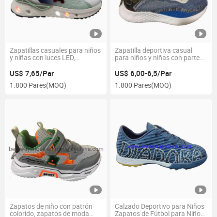
Zapatillas casuales para niños
Zapatilla deportiva casual
y niñas con luces LED,
para niños y niñas con parte
zapatillas de jacquard
superior de malla y suela de
EVA
US$ 7,65/Par
US$ 6,00-6,5/Par
1.800 Pares
(MOQ)
1.800 Pares
(MOQ)
Zapatos de niño con patrón
Calzado Deportivo para Niños
colorido, zapatos de moda
Zapatos de Fútbol para Niños