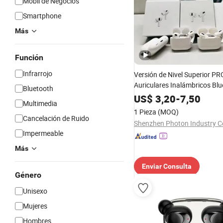
Móbil de Negocios
Smartphone
Más
Función
Infrarrojo
Versión de Nivel Superior P
Auriculares Inalámbricos Bl
Bluetooth
Auriculares Estéreo Air PRO 
US$
3,20
-
7,50
Multimedia
Pods Accesorios para Teléfo
1 Pieza
(MOQ)
Cancelación de Ruido
Shenzhen Photon Industry Co
Impermeable
Más
Enviar Consulta
Género
Unisexo
Mujeres
Hombres