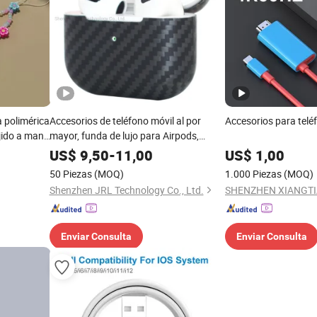
a polimérica
Accesorios de teléfono móvil al por
Accesorios para telé
ejido a mano
mayor, funda de lujo para Airpods,
l de moda
accesorio para teléfono celular
US$
9,50
-
11,00
US$
1,00
50 Piezas
(MOQ)
1.000 Piezas
(MOQ)
Shenzhen JRL Technology Co., Ltd.
Enviar Consulta
Enviar Consulta