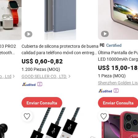
Certified
RO3 PRO2
Cubierta de silicona protectora de buena
uetooth
calidad para teléfono móvil con entrega
Última Pantalla de Pu
Max 2 3 4 5
rápida promocional
LED 10000mAh Carga
US$
0,60
-
0,82
nos Móviles
Recargable Accesori
US$
15,00
-
18
1.200 Piezas
(MOQ)
Móviles
1 Pieza
(MOQ)
., Ltd
GOOD SELLER CO., LTD.
Enviar Consulta
Enviar Consulta