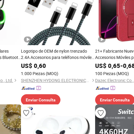
lares
Logotipo de OEM de nylon trenzado
21+ Fabricante Nuev
s Bluetooth
2.4A Accesorios para teléfonos móviles
Accesorios Móviles p
viles
al por mayor
13 12 11 PRO Max P
US$
0,60
US$
0,65
-
0,6
Funda de TPU
1.000 Piezas
(MOQ)
100 Piezas
(MOQ)
., Ltd.
SHENZHEN HYDONG ELECTRONICS CO., LTD.
Dazec Electronic Co.,
Enviar Consulta
Enviar Consulta