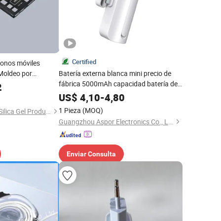
Certified
fonos móviles
Moldeo por
Batería externa blanca mini precio de
fábrica 5000mAh capacidad batería de
2
litio fábrica original accesorios para
US$
4,10
-
4,80
teléfonos móviles carga inalámbrica tipo
1 Pieza
(MOQ)
Changzhou Rongrui Silica Gel Production Co., Ltd.
C/Lighnting
Guangzhou Aspor Electronics Co., Ltd.
Enviar Consulta