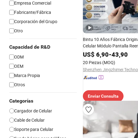
Empresa Comercial
Fabricante/Fábrica
Corporación del Grupo
Otro
Bintu 10 Años Fábrica Origi
Celular Módulo Pantalla Re
Capacidad de R&D
Accesorios para Motorola M
US$
6,90
-
43,90
ODM
Samsung Nothing Phone 2A 
20 Piezas
(MOQ)
OEM
Marca Propia
Otros
Enviar Consulta
Categorías
Cargador de Celular
Cable de Celular
Soporte para Celular