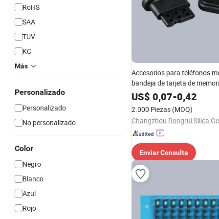
RoHS
SAA
TUV
KC
Más
Accesorios para teléfonos m
bandeja de tarjeta de memor
Personalizado
por inyección de plástico
US$
0,07
-
0,42
Personalizado
2.000 Piezas
(MOQ)
No personalizado
Color
Enviar Consulta
Negro
Blanco
Azul
Rojo