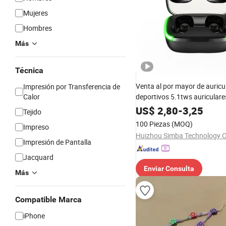
Mujeres
Hombres
Más
Técnica
Venta al por mayor de auricu
Impresión por Transferencia de
Calor
deportivos 5.1tws auriculare
accesorios para teléfonos mó
US$
2,80
-
3,25
Tejido
100 Piezas
(MOQ)
Impreso
Huizhou Simba Technology Co
Impresión de Pantalla
Jacquard
Enviar Consulta
Más
Compatible Marca
iPhone