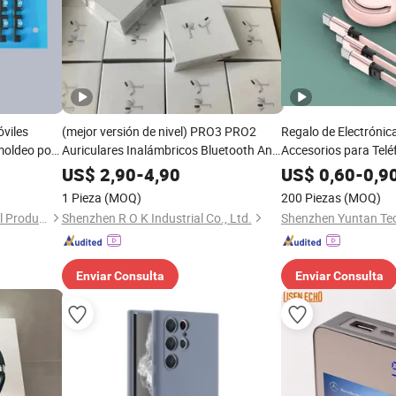
óviles
(mejor versión de nivel) PRO3 PRO2
Regalo de Electróni
moldeo por
Auriculares Inalámbricos Bluetooth Anc
Accesorios para Telé
Auriculares Estéreo Air PRO Max 2 3 4 5
Samsung iPhone Carg
US$
2,90
-
4,90
US$
0,60
-
0,9
Pods Accesorios para Teléfonos Móviles
1 Pieza
(MOQ)
200 Piezas
(MOQ)
Changzhou Rongrui Silica Gel Production Co., Ltd.
Shenzhen R O K Industrial Co., Ltd.
Enviar Consulta
Enviar Consulta