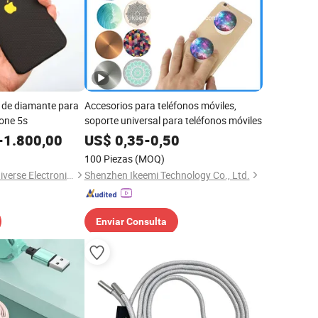
a de diamante para
Accesorios para teléfonos móviles,
hone 5s
soporte universal para teléfonos móviles
-
1.800,00
US$
0,35
-
0,50
100 Piezas
(MOQ)
Beijing Daqin New Universe Electronic Co., Ltd.
Shenzhen Ikeemi Technology Co., Ltd.
Enviar Consulta