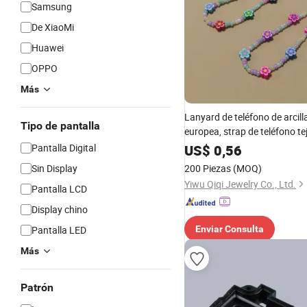
Samsung
De XiaoMi
Huawei
OPPO
Más
Lanyard de teléfono de arcill
Tipo de pantalla
europea, strap de teléfono t
con cuentas, accesorio móvi
Pantalla Digital
US$
0,56
Sin Display
200 Piezas
(MOQ)
Yiwu Qiqi Jewelry Co., Ltd.
Pantalla LCD
Display chino
Pantalla LED
Enviar Consulta
Más
Patrón