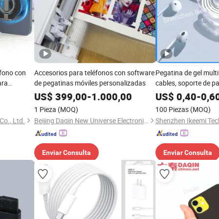
fono con
Accesorios para teléfonos con software
Pegatina de gel mult
ara
de pegatinas móviles personalizadas
cables, soporte de pa
 15 PRO Max
cinta nano, soporte p
US$
399,00
-
1.000,00
US$
0,40
-
0,6
accesorios para telé
1 Pieza
(MOQ)
100 Piezas
(MOQ)
o., Ltd.
Beijing Daqin New Universe Electronic Co., Ltd.
Shenzhen Ikeemi Tech
Enviar Consulta
Enviar Consulta