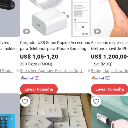
óviles
Cargador USB Súper Rápido Accesorios
Accesorio de películ
ia moldeo
para Teléfonos para iPhone Samsung
teléfono móvil de iP
Huawei Xiaomi Pd 20W Accesorios de
US$
1,05
-
1,20
US$
1.200,00
Carga para Móviles
200 Piezas
(MOQ)
1 Set
(MOQ)
Changzhou Rongrui Silica Gel Production Co., Ltd.
Shenzhen Apphone Electronic Co., Ltd.
Enviar Consulta
Enviar Consulta