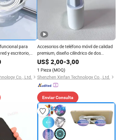
ifuncional para
Accesorios de teléfono móvil de calidad
red y escritorio,
premium, diseño cilíndrico de dos
ara teléfono,
enchufes integrado de la UE, sin presión
0
US$
2,00
-
3,00
fonos móviles
para uso en múltiples países, carga
1 Pieza
(MOQ)
rápida y segura garantizada
nology Co., Ltd.
Shenzhen Xinfan Technology Co., Ltd.
Enviar Consulta