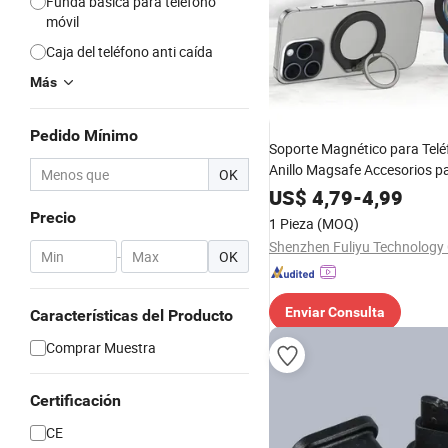
Funda básica para teléfono
móvil
Caja del teléfono anti caída
Más
Pedido Mínimo
Soporte Magnético para Telé
Anillo Magsafe Accesorios p
OK
Teléfono Móvil para iPhone
US$
4,79
-
4,99
13 12
Precio
1 Pieza
(MOQ)
Shenzhen Fuliyu Technology C
-
OK
Enviar Consulta
Características del Producto
Comprar Muestra
Certificación
CE