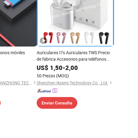
fonos móviles
Auriculares I7s Auriculares TWS Precio
de fábrica Accesorios para teléfonos
móviles
US$
1,50
-
2,00
50 Piezas
(MOQ)
SHENZHEN XIANGTIANZHONG TECHNOLOGY CO., LTD.
Shenzhen Ikeemi Technology Co., Ltd.
Enviar Consulta