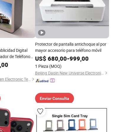
Protector de pantalla antichoque al por
blicidad Digital
mayor accesorio para teléfono móvil
dor de Teléfono
US$
680,00
-
999,00
os para Teléfonos
,00
1 Pieza
(MOQ)
Beijing Daqin New Universe Electronic Co., Ltd.
Shenzhen Golden Lisen Electronic Tech. Co., Ltd.
Enviar Consulta