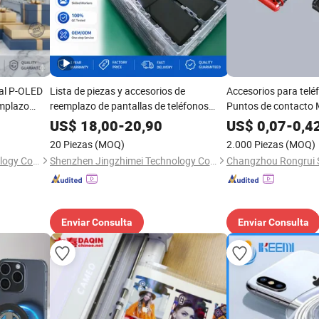
nal P-OLED
Lista de piezas y accesorios de
Accesorios para telé
emplazo
reemplazo de pantallas de teléfonos
Puntos de contacto 
oto Edge 60
móviles al por mayor en China para Vivo
inyección de plástico
US$
18,00
-
20,90
US$
0,07
-
0,4
Mayorista
X90 V29 Oppo Huawei Honor Samsung
20 Piezas
(MOQ)
2.000 Piezas
(MOQ)
para pantallas de celular
Shenzhen Jingzhimei Technology Co., Ltd.
Shenzhen Jingzhimei Technology Co., Ltd.
Enviar Consulta
Enviar Consulta