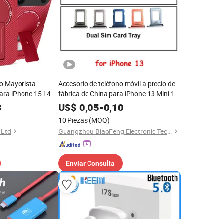
o Mayorista
Accesorio de teléfono móvil a precio de
ara iPhone 15 14
fábrica de China para iPhone 13 Mini 13
lus Samsung S23
PRO Max bandeja SIM, piezas de
8
US$
0,05
-
0,10
teléfono móvil bandeja SIM para iPhone
10 Piezas
(MOQ)
 Ltd
Guangzhou BiaoFeng Electronic Technology Co., Ltd.
Enviar Consulta