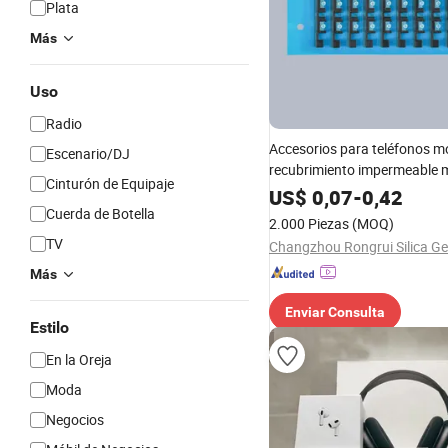
Plata
Más
Uso
Radio
Accesorios para teléfonos m
Escenario/DJ
recubrimiento impermeable 
Cinturón de Equipaje
inyección de plástico
US$
0,07
-
0,42
Cuerda de Botella
2.000 Piezas
(MOQ)
TV
Más
Enviar Consulta
Estilo
En la Oreja
Moda
Negocios