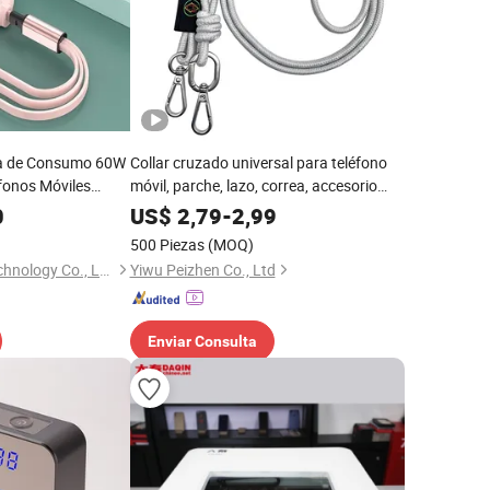
ca de Consumo 60W
Collar cruzado universal para teléfono
fonos Móviles
móvil, parche, lazo, correa, accesorio
ador de Viaje
para teléfono móvil
0
US$
2,79
-
2,99
500 Piezas
(MOQ)
Shenzhen Yuntan Technology Co., Ltd.
Yiwu Peizhen Co., Ltd
Enviar Consulta