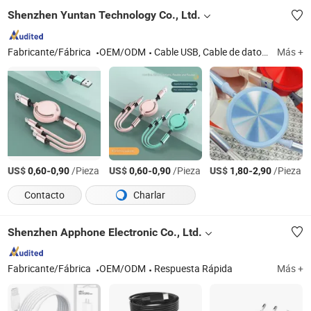
Shenzhen Yuntan Technology Co., Ltd.
Fabricante/Fábrica
OEM/ODM
Cable USB, Cable de datos, Regalo, Batería externa, Soporte para teléfono, Regalo OEM, Ventilador
Más +
US$
-
/Pieza
US$
-
/Pieza
US$
-
/Pieza
0,60
0,90
0,60
0,90
1,80
2,90
Contacto
Charlar
Shenzhen Apphone Electronic Co., Ltd.
Fabricante/Fábrica
OEM/ODM
Respuesta Rápida
Más +