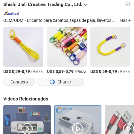
Shishi Jieli Creative Trading Co., Ltd.
OEM/ODM
Encanto para zapatos, tapas de paja, llaveros de PVC, cuentas focales de PVC, abridor de botellas de PVC, posavasos de PVC, tirador de cremallera de PVC, etiqueta de equipaje de PVC, marcador de PVC, pulseras de PVC
Más +
US$
-
/Pieza
US$
-
/Pieza
US$
-
/Pieza
0,59
0,79
0,59
0,79
0,59
0,79
Contacto
Charlar
Videos Relacionados