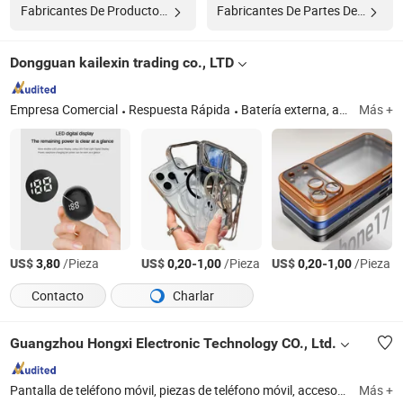
Fabricantes De Productos De Teléfonos Móviles
Fabricantes De Partes De Teléfono Móvil
Dongguan kailexin trading co., LTD
Empresa Comercial
Respuesta Rápida
Batería externa, altavoz Bluetooth, auriculares Bluetooth, protector de pantalla para teléfono, funda para teléfono, cámara de tablero para coche, reloj inteligente, gafas inteligentes, 4G cámara, soporte para teléfono
Más +
US$
/Pieza
US$
-
/Pieza
US$
-
/Pieza
3,80
0,20
1,00
0,20
1,00
Contacto
Charlar
Guangzhou Hongxi Electronic Technology CO., Ltd.
Pantalla de teléfono móvil, piezas de teléfono móvil, accesorios de teléfono móvil
Más +