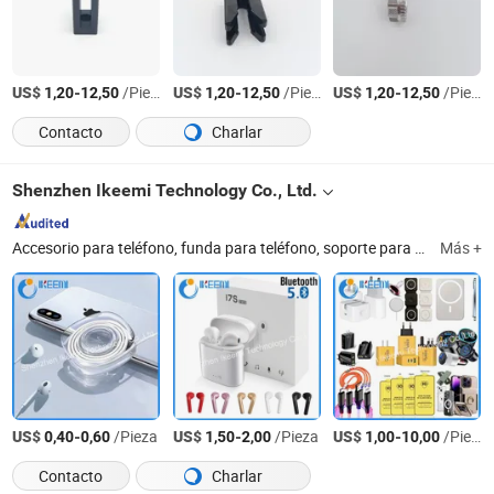
US$
-
/Pieza
US$
-
/Pieza
US$
-
/Pieza
1,20
12,50
1,20
12,50
1,20
12,50
Contacto
Charlar
Shenzhen Ikeemi Technology Co., Ltd.
Accesorio para teléfono, funda para teléfono, soporte para teléfono, protector de pantalla, funda para iPhone, funda para Samsung, funda para LG, soporte para Apple Watch, regalo promocional, funda de teléfono personalizada con dibujos y patrones
Más +
US$
-
/Pieza
US$
-
/Pieza
US$
-
/Pieza
0,40
0,60
1,50
2,00
1,00
10,00
Contacto
Charlar