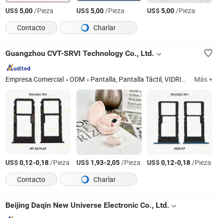
US$
/Pieza
US$
/Pieza
US$
/Pieza
5,00
5,00
5,00
Contacto
Charlar
Guangzhou CVT-SRVI Technology Co., Ltd.
Empresa Comercial
ODM
Pantalla, Pantalla Táctil, VIDRIO+OCA, Piezas de Repuesto, Batería, Herramientas de Reparación, Máquina de Corte de Películas, Película Hidrogel, Protector de Pantalla, Cargador, Cable de Datos, Auriculares, Funda, Batería Externa, Reloj Inteligente
Más +
US$
-
/Pieza
US$
-
/Pieza
US$
-
/Pieza
0,12
0,18
1,93
2,05
0,12
0,18
Contacto
Charlar
Beijing Daqin New Universe Electronic Co., Ltd.