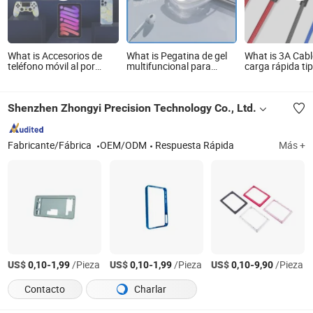
What is Accesorios de
What is Pegatina de gel
What is 3A Cabl
teléfono móvil al por
multifuncional para
carga rápida ti
mayor, máquina de corte
cables, soporte de pared
6FT Accesorios
por troquel de accesorios
y escritorio, cinta nano,
teléfonos móvil
de teléfono, protector de
soporte para teléfono,
trenzados de n
Shenzhen Zhongyi Precision Technology Co., Ltd.
pantalla de teléfono
accesorios para
celular, película de
teléfonos móviles
pantalla personalizada
para laptop
Fabricante/Fábrica
OEM/ODM
Respuesta Rápida
Más +
US$
-
/Pieza
US$
-
/Pieza
US$
-
/Pieza
0,10
1,99
0,10
1,99
0,10
9,90
Contacto
Charlar