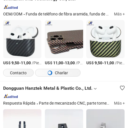
OEM/ODM
Funda de teléfono de fibra aramida, funda de auriculares de fibra aramida, funda de reloj de fibra aramida, funda de teléfono de fibra de carbono, funda forjada de teléfono, funda de teléfono de TPU y fibra aramida, funda de teléfono de TPU, funda de teléfono de madera, funda de iPad de fibra aramida, funda de teléfono de silicona
Más +
US$
-
/Pieza
US$
-
/Pieza
US$
-
/Pieza
9,50
11,00
11,00
13,00
9,50
11,00
Contacto
Charlar
Dongguan Hanztek Metal & Plastic Co., Ltd.
Respuesta Rápida
Parte de mecanizado CNC, parte torneada CNC, parte fresada CNC, parte de precisión CNC, parte de control numérico, parte de maquinaria, parte de metal, servicios de mecanizado CNC
Más +