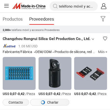
Productos
Proveedores
teléfono móvil y accesorio Proveedores
2,000+
Changzhou Rongrui Silica Gel Production Co., Ltd.
1.08 Mil USD
Fabricante/Fábrica
OEM/ODM
Producto de silicona, red antipolvo para teléfono móvil, varilla de actuador de tecla, émbolo de tecla para teléfono móvil, anillo de sellado para automóvil, sello de aceite para anillo de sellado de automóvil, moldeo por inyección de plástico
Más +
US$
-
/Pieza
US$
-
/Pieza
US$
-
/Pieza
0,07
0,42
0,07
0,42
0,07
0,42
Contacto
Charlar