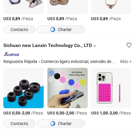
US$
/Pieza
US$
/Pieza
US$
/Pieza
0,89
0,89
0,89
Contacto
Charlar
Sichuan new Lanxin Technology Co., LTD
Respuesta Rápida
Comercio ligero industrial, utensilio de silicona para cocinar, juguete, utensilios de repostería
Más +
US$
-
/Pieza
US$
-
/Pieza
US$
-
/Pieza
0,50
2,00
0,50
2,00
1,00
2,00
Contacto
Charlar