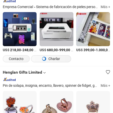
Empresa Comercial
Sistema de fabricación de pieles personalizadas para teléfonos, máquina de fabricación de pegatinas personalizadas para laptops, máquina de corte láser para protectores de pantalla de vidrio templado, cortadora de protectores de pantalla IDskin, impresora de fundas para teléfonos personalizadas, partes y accesorios para teléfonos móviles
Más +
US$
-
/Pieza
US$
-
/Pieza
US$
-
/
218,00
248,00
680,00
999,00
399,00
1.000,00
Contacto
Charlar
Henglan Gifts Limited
Pin de solapa, insignia, encanto, llavero, spinner de fidget, gemelo, collar, horquilla, medalla, moneda de desafío
Más +