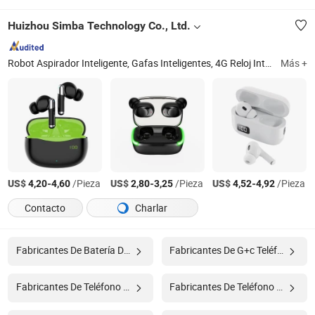
Huizhou Simba Technology Co., Ltd.
Robot Aspirador Inteligente, Gafas Inteligentes, 4G Reloj Inteligente, Reloj Inteligente, Auriculares Bluetooth, Cargador, Cable, Altavoz Bluetooth, Micrófono
Más +
US$
-
/Pieza
US$
-
/Pieza
US$
-
/Pieza
4,20
4,60
2,80
3,25
4,52
4,92
Contacto
Charlar
Fabricantes De Batería De Teléfono Móvil
Fabricantes De G+c Teléfono Móvil
Fabricantes De Teléfono Móvil 4
Fabricantes De Teléfono Móvil 5