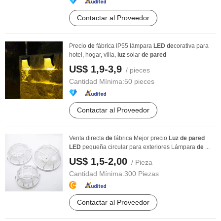
Contactar al Proveedor
Precio
de
fábrica IP55 lámpara
LED
de
corativa para
hotel, hogar, villa,
luz
solar
de
pared
US$ 1,9-3,9
/ pieces
Cantidad Mínima:
50 pieces
Contactar al Proveedor
Venta directa
de
fábrica Mejor precio
Luz
de
pared
LED
pequeña circular para exteriores Lámpara
de
...
US$ 1,5-2,00
/ Pieza
Cantidad Mínima:
300 Piezas
Contactar al Proveedor