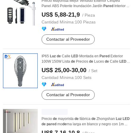
Precio Mayorista Mejor Vendido Exterior Césped
Panel ABS Potente Inundación Jardín
Pared
Interior ...
US$ 5,88-21,9
/ Pieza
Cantidad Mínima:
100 Piezas
Contactar al Proveedor
IP65
Luz
de
Calle
LED
Montada en
Pared
Exterior
100W 150W Lista
de
Precios
de
Luces
de
Calle
LED
en ...
US$ 25,00-30,00
/ Set
Cantidad Mínima:
100 Sets
Contactar al Proveedor
Precio
de
mayorista
de
fábrica
de
Zhongshan
Luz
LED
de
pared
mo
de
rna larga en blanco y negro con 1m ...
US$ 7,16-10,8