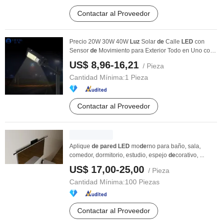
Contactar al Proveedor
Precio 20W 30W 40W
Luz
Solar
de
Calle
LED
con
Sensor
de
Movimiento para Exterior Todo en Uno con
...
US$ 8,96-16,21
/ Pieza
Cantidad Mínima:
1 Pieza
Contactar al Proveedor
Aplique
de
pared
LED
mo
de
rno para baño, sala,
comedor, dormitorio, estudio, espejo
de
corativo, ...
US$ 17,00-25,00
/ Pieza
Cantidad Mínima:
100 Piezas
Contactar al Proveedor