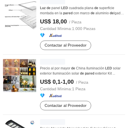
Luz
de
panel
LED
cuadrada plana
de
superficie
montada en la
pared
con marco
de
aluminio
de
lgado
a ...
US$ 18,00
/ Pieza
Cantidad Mínima:
1.000 Piezas
Contactar al Proveedor
Precio al por mayor
de
China Iluminación
LED
solar
exterior Iluminación solar
de
pared
exterior Kit ...
US$ 0,1-1,00
/ Pieza
Cantidad Mínima:
1 Pieza
Contactar al Proveedor