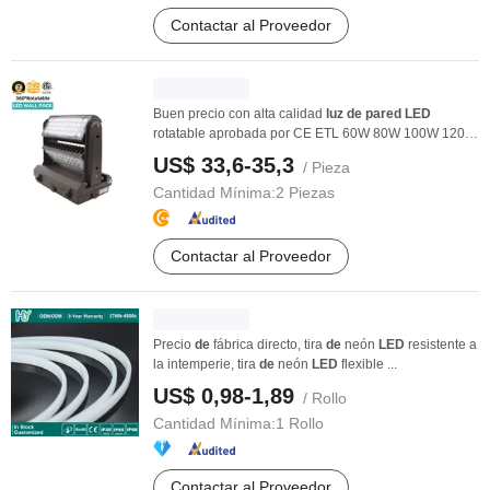
Contactar al Proveedor
Buen precio con alta calidad
luz
de
pared
LED
rotatable aprobada por CE ETL 60W 80W 100W 120W
150W ...
US$ 33,6-35,3
/ Pieza
Cantidad Mínima:
2 Piezas
Contactar al Proveedor
Precio
de
fábrica directo, tira
de
neón
LED
resistente a
la intemperie, tira
de
neón
LED
flexible ...
US$ 0,98-1,89
/ Rollo
Cantidad Mínima:
1 Rollo
Contactar al Proveedor