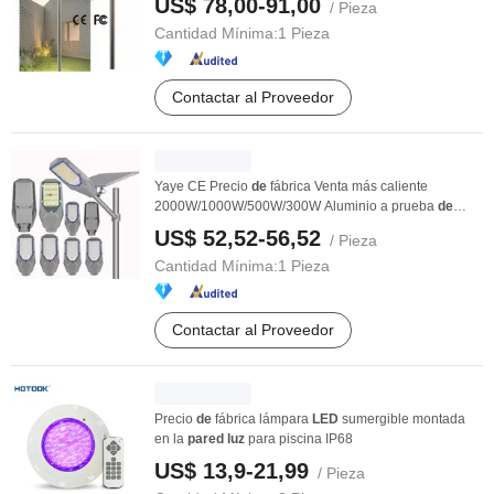
US$ 78,00-91,00
/ Pieza
Cantidad Mínima:
1 Pieza
Contactar al Proveedor
Yaye CE Precio
de
fábrica Venta más caliente
2000W/1000W/500W/300W Aluminio a prueba
de
agua IP66 ...
US$ 52,52-56,52
/ Pieza
Cantidad Mínima:
1 Pieza
Contactar al Proveedor
Precio
de
fábrica lámpara
LED
sumergible montada
en la
pared
luz
para piscina IP68
US$ 13,9-21,99
/ Pieza