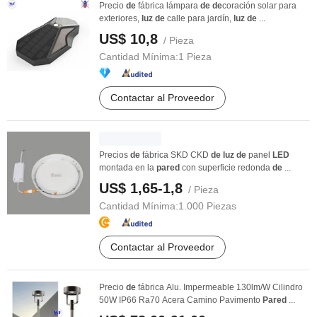
Precio
de
fábrica lámpara
de
de
coración solar para
exteriores,
luz
de
calle para jardín,
luz
de
...
US$ 10,8
/ Pieza
Cantidad Mínima:
1 Pieza
Contactar al Proveedor
Precios
de
fábrica SKD CKD
de
luz
de
panel
LED
montada en la
pared
con superficie redonda
de
...
US$ 1,65-1,8
/ Pieza
Cantidad Mínima:
1.000 Piezas
Contactar al Proveedor
Precio
de
fábrica Alu. Impermeable 130lm/W Cilindro
50W IP66 Ra70 Acera Camino Pavimento
Pared
...