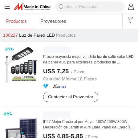
Productos
Proveedores
180227
Luz de Pared LED
Productos
Precio mayorista mejor vendido
luz
de
calle solar
LED
de
panel ABS para exteriores, productos
de
...
US$ 7,25
/ Pieza
Cantidad Mínima:
10 Piezas
Contactar al Proveedor
IP67 Mejor Precio al por Mayor 100W 200W 300W
De
coración
de
Jardín al Aire Libre Panel
de
Energía ...
US$ 4,85-5,85
/ Pieza