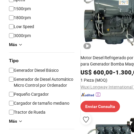
1500rpm
1800rpm
Low Speed
3000rpm
Más
Motor Diesel Refrigerado por
Tipo
para Generador Bomba Maqu
Generador Diesel Básico
Construcción (F4L912)
US$
600,00
-
1.300
Generador de Diesel Automático
1 Pieza
(MOQ)
Micro Control por Ordenador
Pequeño Cargador
Cargador de tamaño mediano
Enviar Consulta
Tractor de Rueda
Más