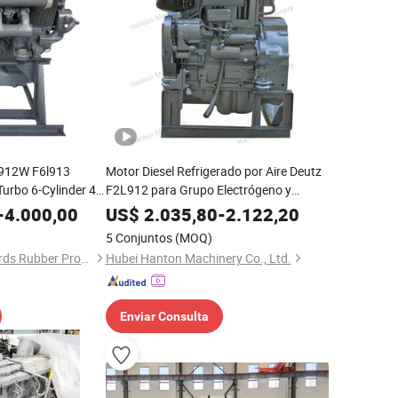
l912W F6l913
Motor Diesel Refrigerado por Aire Deutz
Turbo 6-Cylinder 4-
F2L912 para Grupo Electrógeno y
to Refrigerado por
Equipos Industriales
-
4.000,00
US$
2.035,80
-
2.122,20
5 Conjuntos
(MOQ)
Shijiazhuang Standards Rubber Products Trading Co., Ltd.
Hubei Hanton Machinery Co., Ltd.
Enviar Consulta