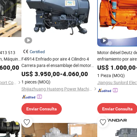
Certified
 413 513
Motor diésel Deutz d
n, Máquina
F4l914 Enfriado por aire 4 Cilindro 4
enfriamiento por air
Carrera para el ensamblaje del motor
600,00
US$
1.000,00
Deutz
US$
3.950,00
-
4.060,00
1 Pieza
(MOQ)
1 pieces
(MOQ)
Xiamen Comfort Import & Export Co., Ltd.
Shijiazhuang Huateng Power Machine Co., Ltd.
Enviar Consulta
Enviar Consulta