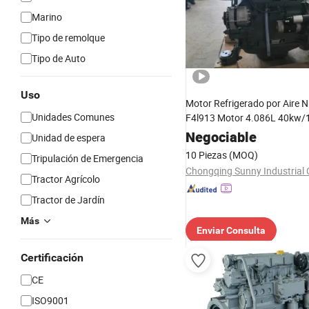
Marino
Tipo de remolque
Tipo de Auto
Uso
Motor Refrigerado por Aire 
Unidades Comunes
F4l913 Motor 4.086L 40kw
para Maquinaria Usada Mot
Negociable
Unidad de espera
para Motor Deutz
10 Piezas
(MOQ)
Tripulación de Emergencia
F4l913/F6l913/F3l912/F2l9
Chongqing Sunny Industrial C
Máquina de Minería
Tractor Agrícolo
Tractor de Jardín
Más
Enviar Consulta
Certificación
CE
ISO9001