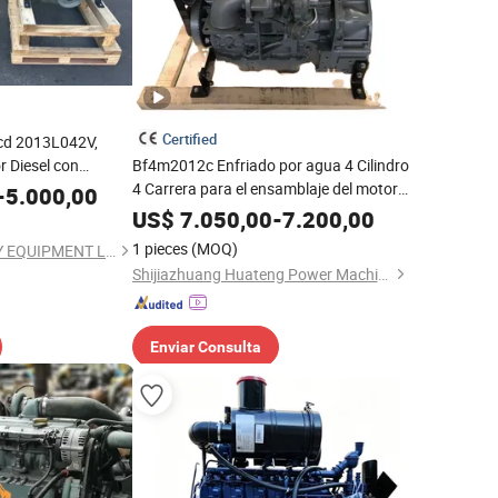
Certified
Tcd 2013L042V,
 Diesel con
Bf4m2012c Enfriado por agua 4 Cilindro
4 Carrera para el ensamblaje del motor
-
5.000,00
Deutz
US$
7.050,00
-
7.200,00
1 pieces
(MOQ)
HUBEI WN INDUSTRY EQUIPMENT LIMITED
Shijiazhuang Huateng Power Machine Co., Ltd.
Enviar Consulta