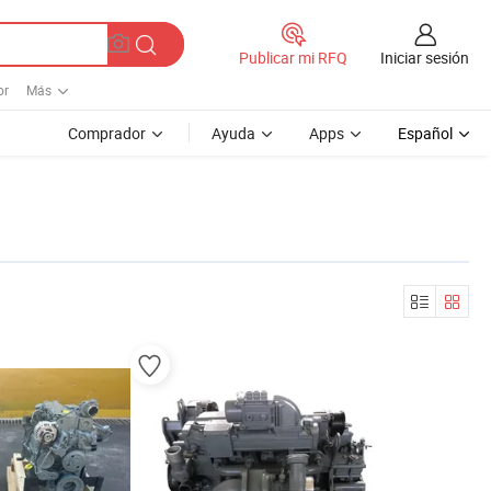
Iniciar sesión
Publicar mi RFQ
or
Más
Comprador
Ayuda
Apps
Español