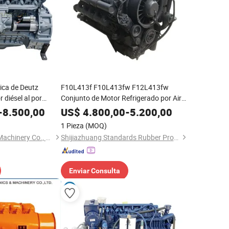
rica de Deutz
F10L413f F10L413fw F12L413fw
diésel al por
Conjunto de Motor Refrigerado por Aire
10/12cylinder 4stroke Motor Diesel
-
8.500,00
US$
4.800,00
-
5.200,00
Turboalimentado para Deutz
1 Pieza
(MOQ)
Dalian Deutz Power Machinery Co., Ltd.
Shijiazhuang Standards Rubber Products Trading Co., Ltd.
Enviar Consulta