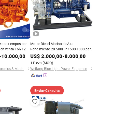
e dos tiempos con
Motor Diesel Marino de Alta
e en venta F6l912
Rendimiento 20-500HP 1500 1800 para
Weichai Ricardo Deutz
-
10.000,00
US$
2.000,00
-
8.000,00
1 Pieza
(MOQ)
Jiangsu Sunlord Electronics & Machinery Co., Ltd.
Weifang Blue Light Power Equipment Co., Ltd
Enviar Consulta