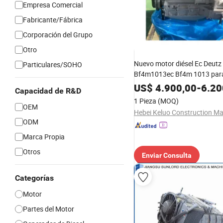
Empresa Comercial
Fabricante/Fábrica
Corporación del Grupo
Otro
Nuevo motor diésel Ec Deutz
Particulares/SOHO
Bf4m1013ec Bf4m 1013 par
de bomba
US$
4.900,00
-
6.20
Capacidad de R&D
1 Pieza
(MOQ)
OEM
ODM
Marca Propia
Otros
Enviar Consulta
Categorías
Motor
Partes del Motor