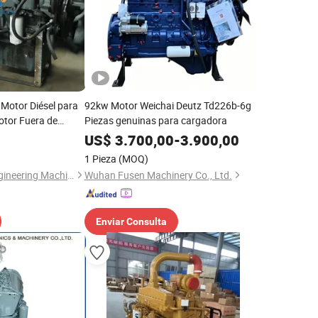
otor Diésel para
92kw Motor Weichai Deutz Td226b-6g
tor Fuera de
Piezas genuinas para cargadora
US$
3.700,00
-
3.900,00
1 Pieza
(MOQ)
Guangzhou Guoli Engineering Machinery Co., Ltd.
Wuhan Fusen Machinery Co., Ltd.
Enviar Consulta