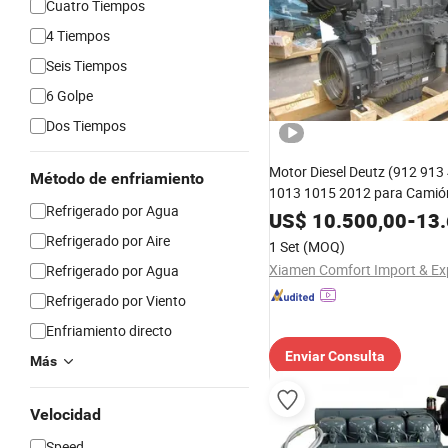
Cuatro Tiempos
4 Tiempos
Seis Tiempos
6 Golpe
Dos Tiempos
Motor Diesel Deutz (912 913
Método de enfriamiento
1013 1015 2012 para Camió
Refrigerado por Agua
de Construcción
US$
10.500,00
-
13.
Refrigerado por Aire
1 Set
(MOQ)
Refrigerado por Agua
Refrigerado por Viento
Enfriamiento directo
Enviar Consulta
Más
Velocidad
Speed