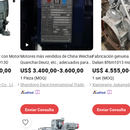
z con Motor
Motores más vendidos de China Weichai
Fabricación genuina 
l913D
Quanchai Deutz, etc., adecuados para
Dalian Bf6m1013 mot
varios vehículos de ingeniería, piezas de
183kw@2000rpm 6cyl
0,00
US$
3.400,00
-
3.600,00
US$
4.555,00
motor, motores diésel
para excavadora de 
1 Pieza
(MOQ)
1 set
(MOQ)
cargadora, bulldozer
Shanghai Client Diesel Engine Co., Ltd.
Shandong Daoji International Trade Co., Ltd.
Enviar Consulta
Enviar Consulta