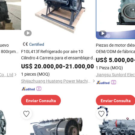
Certified
Nuevo
Piezas de motor diés
/1800rpm
F10L413f Refrigerado por aire 10
OEM/ODM de fábrica
or Completo
Cilindro 4 Carrera para el ensamblaje del
China
US$
5.000,00
motor Deutz
US$
20.000,00
-
21.000,00
1 Pieza
(MOQ)
12 para
1 pieces
(MOQ)
o., Ltd
Shijiazhuang Huateng Power Machine Co., Ltd.
Enviar Consulta
Enviar Consulta