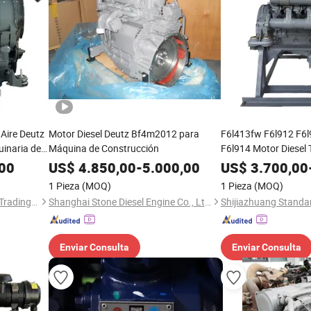
 Aire Deutz
Motor Diesel Deutz Bf4m2012 para
F6l413fw F6l912 F6
inaria de
Máquina de Construcción
F6l914 Motor Diesel 
Stroke Motor Comple
,00
US$
4.850,00
-
5.000,00
US$
3.700,00
Aire para Deutz
1 Pieza
(MOQ)
1 Pieza
(MOQ)
Wuxi Longway International Trading Co., Ltd.
Shanghai Stone Diesel Engine Co., Ltd.
Enviar Consulta
Enviar Consulta