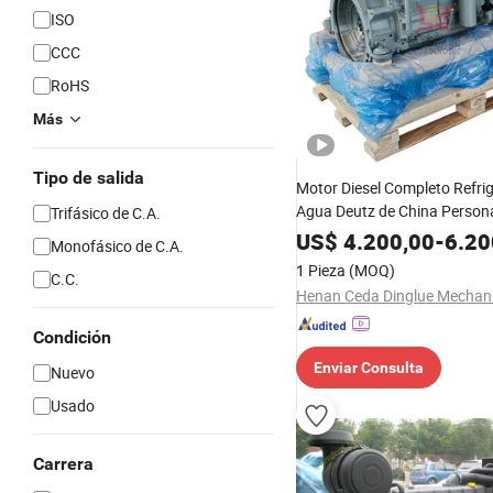
ISO
CCC
RoHS
Más
Tipo de salida
Motor Diesel Completo Refri
Agua Deutz de China Persona
Trifásico de C.A.
para Maquinaria de Camion
US$
4.200,00
-
6.20
Monofásico de C.A.
Bf4m1013e
1 Pieza
(MOQ)
C.C.
Condición
Enviar Consulta
Nuevo
Usado
Carrera