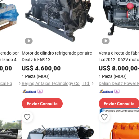
gerado por
Motor de cilindro refrigerado por aire
Venta directa de fáb
lizado 4
Deutz 6 F6l913
Tcd2012L062V motor 
es FAW
mayor
0,00
US$
4.600,00
US$
8.000,00
1 Pieza
(MOQ)
1 Pieza
(MOQ)
Henan Ceda Dinglue Mechanical Equipment Co., Ltd.
Beijing Antaios Technology Co., Ltd.
Enviar Consulta
Enviar Consulta