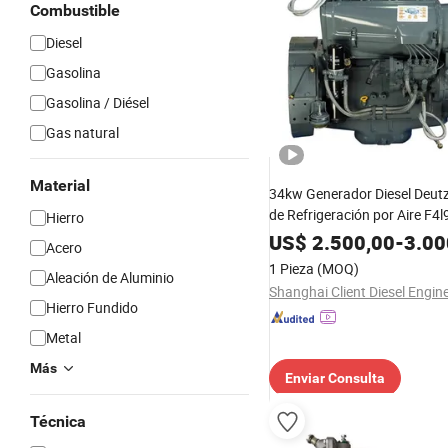
Combustible
Diesel
Gasolina
Gasolina / Diésel
Gas natural
Material
34kw Generador Diesel Deut
de Refrigeración por Aire F4
Hierro
US$
2.500,00
-
3.00
Acero
1 Pieza
(MOQ)
Aleación de Aluminio
Hierro Fundido
Metal
Más
Enviar Consulta
Técnica