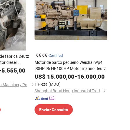
Certified
de fábrica Deutz
or diésel
Motor de barco pequeño Weichai Wp4
inder nuevo stock
90HP 95 HP100HP Motor marino Deutz
-
5.555,00
construcción,
US$
15.000,00
-
16.000,00
1 Pieza
(MOQ)
Xiangyang Jiukangda Machinery Power Co., Ltd.
Shanghai Borui Hong Industrial Trading Co., Ltd
Enviar Consulta