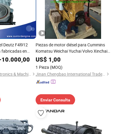
el Deutz F4l912
Piezas de motor diésel para Cummins
 fabricadas en
Komatsu Weichai Yuchai Volvo Xinchai
Deutz (Nt855c280 NT855C360
-
10.000,00
US$
1,00
NT855C400 M11 K19 6BT 6CT)
1 Pieza
(MOQ)
Jiangsu Sunlord Electronics & Machinery Co., Ltd.
Jinan Chengbao International Trade Co., Ltd.
Enviar Consulta