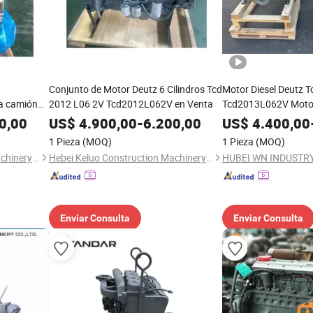
Conjunto de Motor Deutz 6 Cilindros Tcd
Motor Diesel Deutz 
a camión
2012 L06 2V Tcd2012L062V en Venta
Tcd2013L062V Motor
garantía de un año
0,00
US$
4.900,00
-
6.200,00
US$
4.400,00
1 Pieza
(MOQ)
1 Pieza
(MOQ)
Hebei Keluo Construction Machinery Co., Ltd.
Hebei Keluo Construction Machinery Co., Ltd.
Enviar Consulta
Enviar Consulta