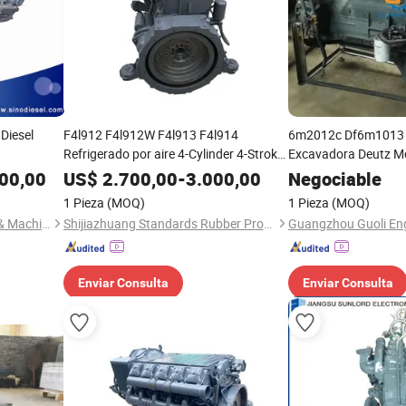
Diesel
F4l912 F4l912W F4l913 F4l914
6m2012c Df6m1013 M
Refrigerado por aire 4-Cylinder 4-Stroke
Excavadora Deutz Mo
Motor diésel turbo completo para Deutz
Borda
00,00
US$
2.700,00
-
3.000,00
Negociable
1 Pieza
(MOQ)
1 Pieza
(MOQ)
Jiangsu Sunlord Electronics & Machinery Co., Ltd.
Shijiazhuang Standards Rubber Products Trading Co., Ltd.
Enviar Consulta
Enviar Consulta