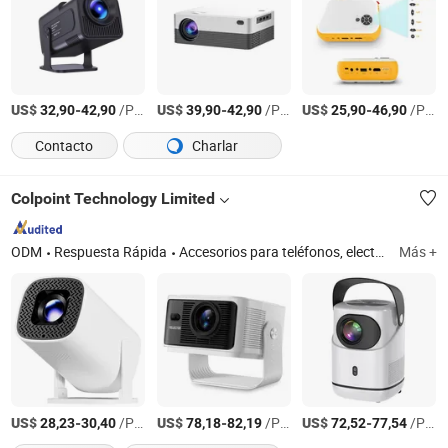
US$
-
/Pieza
US$
-
/Pieza
US$
-
/Pieza
32,90
42,90
39,90
42,90
25,90
46,90
Contacto
Charlar
Colpoint Technology Limited
ODM
Respuesta Rápida
Accesorios para teléfonos, electrónica de consumo, accesorios para automóviles, electrodomésticos, fundas para teléfonos móviles, funda para tabletas, cargador inalámbrico, altavoz Bluetooth, cámaras de seguridad, banco de energía
Más +
US$
-
/Pieza
US$
-
/Pieza
US$
-
/Pieza
28,23
30,40
78,18
82,19
72,52
77,54