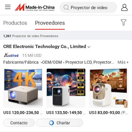
Productos
Proveedores
Proyector de video Proveedores
1,261
CRE Electronic Technology Co., Limited
15 Mil USD
Fabricante/Fábrica
OEM/ODM
Proyector LCD, Proyector LED, Proyector, Proyector portátil, Proyector de cine en casa, Proyector mini, Proyector HD, Proyector digital, Proyector multimedia, Proyector de video
Más +
US$
-
/Pieza
US$
-
/Pieza
US$
-
/Pieza
120,00
236,50
133,50
149,50
83,00
93,00
Contacto
Charlar