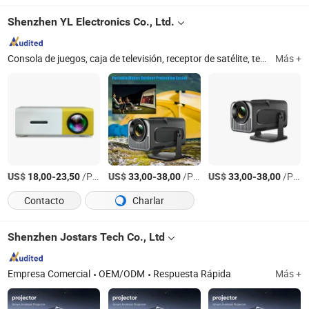
Shenzhen YL Electronics Co., Ltd.
Consola de juegos, caja de televisión, receptor de satélite, teclado, control de juegos, proyector, control remoto
Más +
US$
-
/Pieza
US$
-
/Pieza
US$
-
/Pieza
18,00
23,50
33,00
38,00
33,00
38,00
Contacto
Charlar
Shenzhen Jostars Tech Co., Ltd
Empresa Comercial
OEM/ODM
Respuesta Rápida
Más +