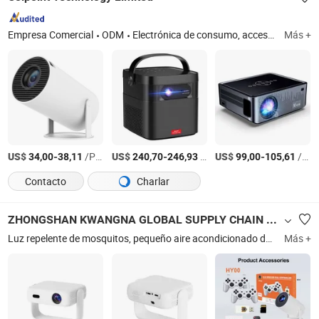
Empresa Comercial
ODM
Electrónica de consumo, accesorios para automóviles, impresoras térmicas mini, luces de jardín, accesorios para cortadoras de césped, altavoces portátiles, cámara digital, mini proyectores
Más +
US$
-
/Pieza
US$
-
/Pieza
US$
-
/Pieza
34,00
38,11
240,70
246,93
99,00
105,61
Contacto
Charlar
ZHONGSHAN KWANGNA GLOBAL SUPPLY CHAIN CO., LTD
Luz repelente de mosquitos, pequeño aire acondicionado de cocina, freidora de aire, cafetera, taza de vacío, taza de acero para café, ventilador mini portátil, taza de acero para leche, olla arrocera, olla arrocera inteligente
Más +