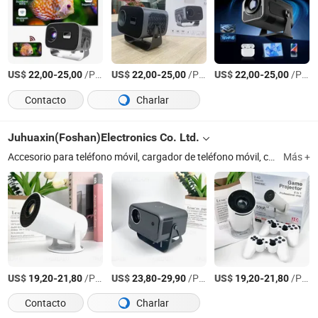
US$
-
/Pieza
US$
-
/Pieza
US$
-
/Pieza
22,00
25,00
22,00
25,00
22,00
25,00
Contacto
Charlar
Juhuaxin(Foshan)Electronics Co. Ltd.
Accesorio para teléfono móvil, cargador de teléfono móvil, cable de teléfono móvil, auriculares, película de hidrogel, máquina de corte de película de hidrogel, UV, TPU, TPE, Epu
Más +
US$
-
/Pieza
US$
-
/Pieza
US$
-
/Pieza
19,20
21,80
23,80
29,90
19,20
21,80
Contacto
Charlar