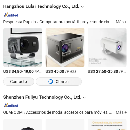
Hangzhou Lulai Technology Co., Ltd.
Respuesta Rápida
Computadora portátil, proyector de cine en casa, dron, teclado
Más +
US$
-
/Pieza
US$
/Pieza
US$
-
/Pieza
34,80
49,00
45,00
27,60
35,80
Contacto
Charlar
Shenzhen Fuliyu Technology Co., Ltd.
OEM/ODM
Accesorios de moda, accesorios para móviles, soporte para cable de cargador de móvil, gafas inteligentes, reloj inteligente, proyectores, joyería de moda, caja de joyas, pendientes, collar, pulsera, anillo, zapatos de moda, ropa de moda, bolso de moda
Más +