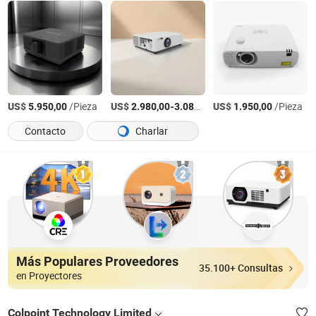
US$
/Pieza
US$
-
/Pieza
US$
/Pieza
5.950,00
2.980,00
3.080,00
1.950,00
Contacto
Charlar
Más Populares Proveedores
35.100+ Consultas
en Proyectores
Colpoint Technology Limited