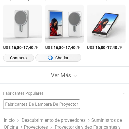
US$
-
/Pieza
US$
-
/Pieza
US$
-
/Pieza
16,80
17,40
16,80
17,40
16,80
17,40
Contacto
Charlar
Ver Más
Fabricantes Populares
Fabricantes De Lámpara De Proyector
Fábrica De Proyector De Juegos
Mp4 Jugador
Banco De Energía
Fabricantes De Proyector Multimedia
Inicio
Descubrimiento de proveedores
Suministros de
Oficina
Proyectores
Proyector de video Fabricantes y
Fábrica De Proyector De Transparencias
Reproductor Mp4 Digital
Reproductores Mp4 Portátiles
Fabricantes De Lámpara De Proyector Led