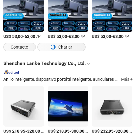
US$
-
/Pieza
US$
-
/Pieza
US$
-
/Pieza
53,00
63,00
53,00
63,00
53,00
63,00
Contacto
Charlar
Shenzhen Lanke Technology Co., Ltd.
Anillo inteligente, dispositivo portátil inteligente, auriculares inalámbricos Bluetooth, gafas inteligentes inalámbricas, dispositivos GPS, accesorios móviles electrónicos, reloj inteligente, dispositivos portátiles inteligentes. Soporte para desarrollo personalizado
Más +
US$
-
/Pieza
US$
-
/Pieza
US$
-
/Pieza
218,95
320,00
218,95
300,00
232,95
320,00