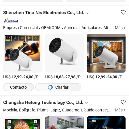
Shenzhen Tina Nis Electronics Co., Ltd.
Empresa Comercial
OEM/ODM
Auricular, Auriculares, Altavoz
Más +
US$
-
/Pieza
US$
-
/Pieza
US$
-
/Pieza
12,99
24,00
18,88
27,98
12,99
24,00
Contacto
Charlar
Changsha Hetong Technology Co., Ltd.
Mochila, Bolígrafo, Pluma, Lápiz, Cuaderno, Líquido corrector, Sacapuntas, Estuche, Calculadora, Borrador
Más +