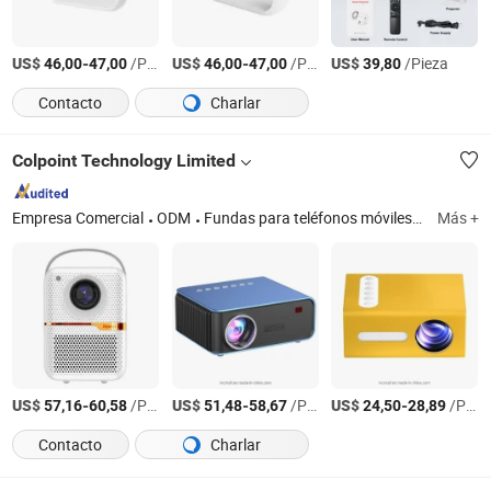
US$
-
/Pieza
US$
-
/Pieza
US$
/Pieza
46,00
47,00
46,00
47,00
39,80
Contacto
Charlar
Colpoint Technology Limited
Empresa Comercial
ODM
Fundas para teléfonos móviles, soporte para teléfono en el coche, altavoz Bluetooth, funda para tablet, cargador inalámbrico, banco de energía, auriculares, drones teledirigidos, electrónica de consumo, cámaras de seguridad
Más +
US$
-
/Pieza
US$
-
/Pieza
US$
-
/Pieza
57,16
60,58
51,48
58,67
24,50
28,89
Contacto
Charlar