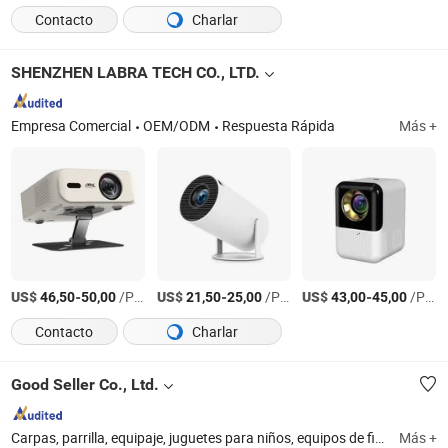
Contacto
Charlar
SHENZHEN LABRA TECH CO., LTD.
Empresa Comercial
OEM/ODM
Respuesta Rápida
Más +
US$
-
/Pieza
US$
-
/Pieza
US$
-
/Pieza
46,50
50,00
21,50
25,00
43,00
45,00
Contacto
Charlar
Good Seller Co., Ltd.
Carpas, parrilla, equipaje, juguetes para niños, equipos de fitness, utensilios de cocina y gadgets, esterilla de yoga, alfombrillas de baño, artículos para mascotas
Más +