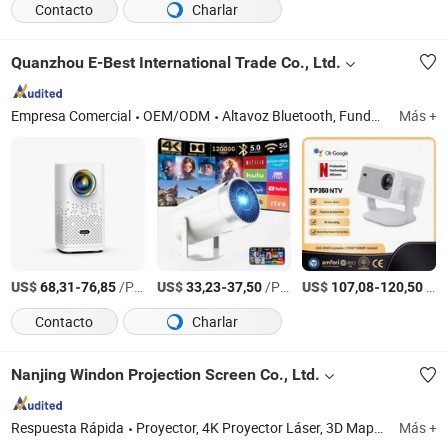
Contacto
Charlar
Quanzhou E-Best International Trade Co., Ltd.
Empresa Comercial
OEM/ODM
Altavoz Bluetooth, Funda para teléfono, Batería externa, Dispositivo de belleza, Proyector portátil, Cámara IP Poe, Ratón, Freidora de aire, Afeitadoras, Auriculares inalámbricos
Más +
US$
-
/Pieza
US$
-
/Pieza
US$
-
/Pieza
68,31
76,85
33,23
37,50
107,08
120,50
Contacto
Charlar
Nanjing Windon Projection Screen Co., Ltd.
Respuesta Rápida
Proyector, 4K Proyector Láser, 3D Mapeo, Proyección Inmersiva, Pantalla de Proyección, Pantalla de Proyección con Marco Curvado, Pantalla de Proyección Plegable Rápida, 3D Proyector Holográfico, Película de Proyección Trasera, 3D Pantallas Holográficas
Más +