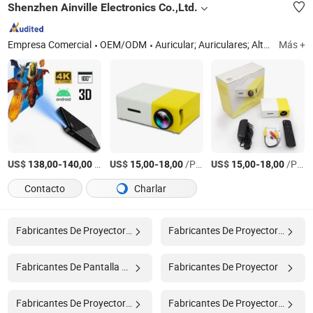
Shenzhen Ainville Electronics Co.,Ltd.
Empresa Comercial
OEM/ODM
Auricular; Auriculares; Altavoz; Cargador; Funda de teléfono
Más +
US$
-
/Pieza
US$
-
/Pieza
US$
-
/Pieza
138,00
140,00
15,00
18,00
15,00
18,00
Contacto
Charlar
Fabricantes De Proyector Led
Fabricantes De Proyector De Hogar
Fabricantes De Pantalla De Proyector
Fabricantes De Proyector
Fabricantes De Proyector Portátil
Fabricantes De Proyector Lcd