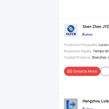
Shen Zhen JYD 
Productos Principales:
Luces estroboscópicas LED , soluciones de iluminación de seguridad 
Respuesta Rápida:
Tiempo de 
Ciudad/Provincia:
Shenzhen,
Contacta Ahora
Hangzhou Lulai