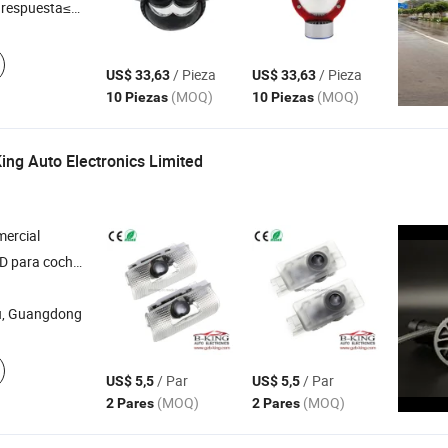
respuesta≤3h
/ Pieza
/ Pieza
US$ 33,63
US$ 33,63
(MOQ)
(MOQ)
10 Piezas
10 Piezas
ng Auto Electronics Limited
ercial
no con espejo , luz puntual , soporte de instalación para luz puntual
, Guangdong
/ Par
/ Par
US$ 5,5
US$ 5,5
(MOQ)
(MOQ)
2 Pares
2 Pares