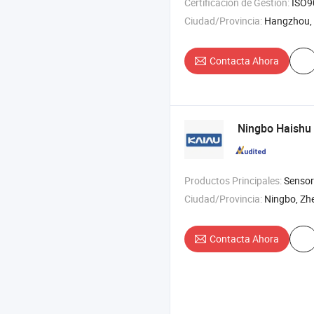
Certificación de Gestión:
ISO9001:201
Ciudad/Provincia:
Hangzhou, 
Contacta Ahora
Ningbo Haishu K
Productos Principales:
Sensor PIR , Sensor de microondas , Sensor 
Ciudad/Provincia:
Ningbo, Zh
Contacta Ahora