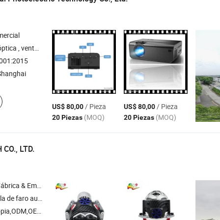
ercial
s , ventanas láser , sílice fundida , prisma óptico
001:2015
Shanghai
/ Pieza
/ Pieza
US$ 80,00
US$ 80,00
(MOQ)
(MOQ)
20 Piezas
20 Piezas
CO., LTD.
& Empresa Comercial
lla miniatura automática , iluminación LED , faro halógeno , HID
pia,ODM,OEM