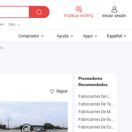
Iniciar sesión
Publicar mi RFQ
led
Más
Comprador
Ayuda
Apps
Español
es
Proveedores
Recomendados
Seguir
Fabricantes De Lámpara De Proyector Led
Fabricantes De Tatuaje Láser
Fabricantes De Módulo De Láser Verde
Fabricantes De Iluminación De Escenario
Fabricantes De Espectáculo De Láser