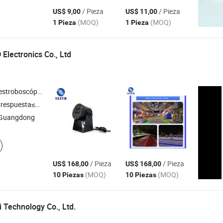
/ Pieza
/ Pieza
US$ 9,00
US$ 11,00
(MOQ)
(MOQ)
1 Pieza
1 Pieza
Electronics Co., Ltd
para grúas , luces de zona de exclusión de seguridad láser , lámparas LED de patrón , luces de advertencia industriales
respuesta≤3h
 Guangdong
/ Pieza
/ Pieza
US$ 168,00
US$ 168,00
(MOQ)
(MOQ)
10 Piezas
10 Piezas
 Technology Co., Ltd.