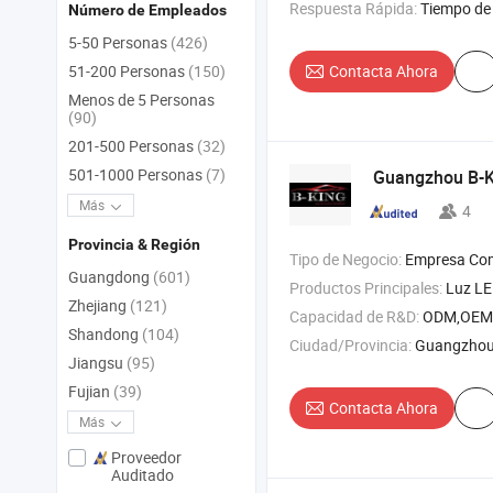
Respuesta Rápida:
Tiempo de 
Número de Empleados
5-50 Personas
(426)
Contacta Ahora
51-200 Personas
(150)
Menos de 5 Personas
(90)
201-500 Personas
(32)
501-1000 Personas
(7)
Guangzhou B-Ki
Más
4
Provincia & Región
Tipo de Negocio:
Empresa Com
Guangdong
(601)
Productos Principales:
Luz LED para coche , soporte para teléfo
Zhejiang
(121)
Capacidad de R&D:
ODM,OEM
Shandong
(104)
Ciudad/Provincia:
Guangzhou
Jiangsu
(95)
Fujian
(39)
Contacta Ahora
Más
Proveedor
Auditado