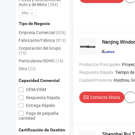
Auto y de Moto
(384)
Más
Tipo de Negocio
Empresa Comercial
(824)
Fabricante/Fábrica
(813)
Nanjing Windon
Corporación del Grupo
(15)
Particulares/SOHO
(14)
Productos Principales:
Proyector , 4K Proyector Láser ,
Otro
(23)
Respuesta Rápida:
Tiempo de 
Ciudad/Provincia:
Huizhou, 
Capacidad Comercial
OEM/ODM
Contacta Ahora
Respuesta Rápida
Entrega Rápida
Pago de pequeña
cantidad
Certificación de Gestión
Shanghai Rui Ta