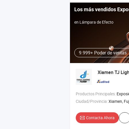
Los más vendidos Expo
en Lámpara de Efecto
9.999+ Poder de ventas
Xiamen TJ Ligh
Productos Principales:
Exposición de luz , luz de gran
Ciudad/Provincia:
Xiamen, Fu
Contacta Ahora