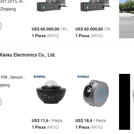
5, ISO45001:2018, ISO14001
Zhejiang
/ Pieza
/ Pieza
US$ 60.000,00
US$ 60.000,00
(MOQ)
(MOQ)
1 Pieza
1 Pieza
aiau Electronics Co., Ltd.
de fotocélula , Luz de techo LED con sensor , Luz de inundación LED con sensor
ejiang
/ Pieza
/ Pieza
US$ 11,6
US$ 18,4
(MOQ)
(MOQ)
1 Pieza
1 Pieza