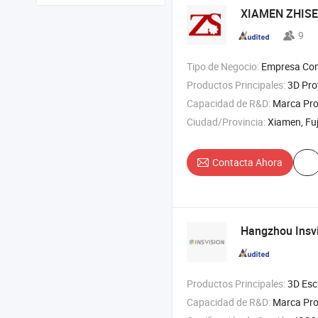
XIAMEN ZHISEN
9
Tipo de Negocio:
Empresa Com
Productos Principales:
3D Proyector DLP , 4K Proyector DLP , 3
Capacidad de R&D:
Marca Pr
Ciudad/Provincia:
Xiamen, Fu
Contacta Ahora
Hangzhou Insvi
Productos Principales:
3D Escáner , Alphascan , Al
Capacidad de R&D:
Marca Pro