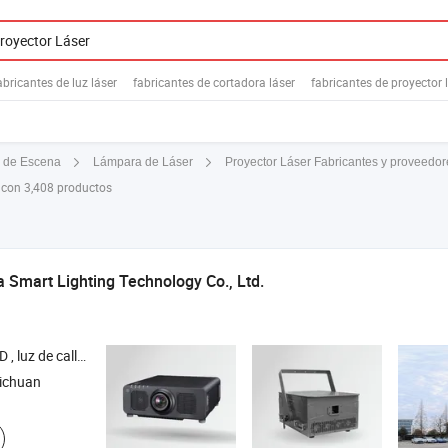
abricantes de luz láser
fabricantes de cortadora láser
fabricantes de proyector 
Proyector Láser Fabricantes y proveedor
 de Escena
Lámpara de Láser
 con 3,408 productos
a Smart Lighting Technology Co., Ltd.
 solar , luz de calle inteligente , productos de IoT (Internet de las Cosas)
ichuan