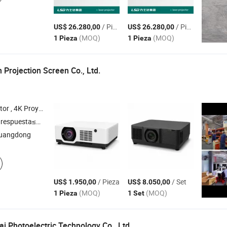
/ Pieza
/ Pieza
US$ 26.280,00
US$ 26.280,00
(MOQ)
(MOQ)
1 Pieza
1 Pieza
 Projection Screen Co., Ltd.
 3D Mapeo , Proyección Inmersiva , Pantalla de Proyección
respuesta≤3h
Guangdong
/ Pieza
/ Set
US$ 1.950,00
US$ 8.050,00
(MOQ)
(MOQ)
1 Pieza
1 Set
i Photoelectric Technology Co., Ltd.