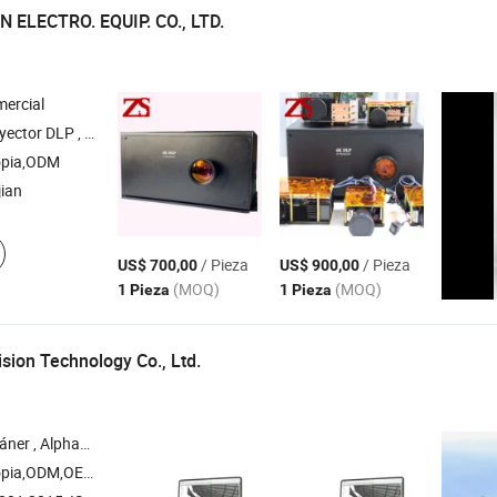
 ELECTRO. EQUIP. CO., LTD.
ercial
D Resina , 3D Servicio de Impresión , 3D Controlador de Impresora DLP
opia,ODM
jian
/ Pieza
/ Pieza
US$ 700,00
US$ 900,00
(MOQ)
(MOQ)
1 Pieza
1 Pieza
sion Technology Co., Ltd.
phavista , Alphaautoscan-400 , Proyector Alpha
pia,ODM,OEM