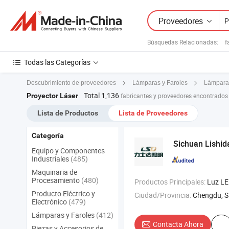
Proveedores
Búsquedas Relacionadas:
f
Todas las Categorías
Descubrimiento de proveedores
Lámparas y Faroles
Lámpara
Total 1,136
Proyector Láser
fabricantes y proveedores encontrados
Lista de Productos
Lista de Proveedores
Categoría
Sichuan Lishid
Equipo y Componentes
Industriales
(485)
Maquinaria de
Procesamiento
(480)
Productos Principales:
Luz LED , luz de calle LED , luz de calle
Producto Eléctrico y
Ciudad/Provincia:
Chengdu, S
Electrónico
(479)
Lámparas y Faroles
(412)
Contacta Ahora
Piezas y Accesorios de