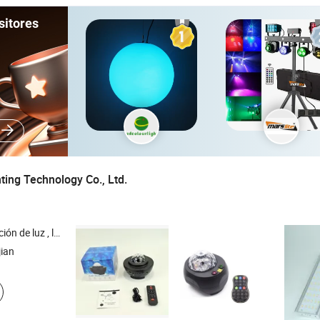
sitores
ting Technology Co., Ltd.
 altura , luz de tira LED , luz de vitrina , luz de riel
jian