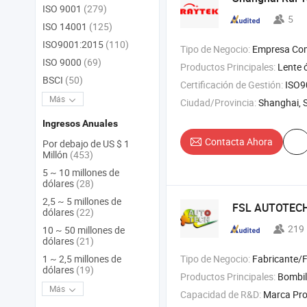
ISO 9001
(279)
5
ISO 14001
(125)
ISO9001:2015
(110)
Tipo de Negocio:
Empresa Com
ISO 9000
(69)
Productos Principales:
Lente óptica , ventanas óptica
BSCI
(50)
Certificación de Gestión:
ISO9
Más
Ciudad/Provincia:
Shanghai, 
Ingresos Anuales
Contacta Ahora
Por debajo de US $ 1
Millón
(453)
5 ~ 10 millones de
dólares
(28)
2,5 ~ 5 millones de
FSL AUTOTECH 
dólares
(22)
219
10 ~ 50 millones de
dólares
(21)
Tipo de Negocio:
Fabricante/Fábrica 
1 ~ 2,5 millones de
dólares
(19)
Productos Principales:
Bombilla de faro automático , bombi
Más
Capacidad de R&D:
Marca Pro