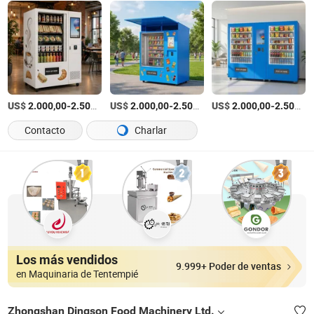
US$
-
/Pieza
US$
-
/Pieza
US$
-
2.000,00
2.500,00
2.000,00
2.500,00
2.000,00
2.500,00
Contacto
Charlar
Los más vendidos
9.999+ Poder de ventas
en Maquinaria de Tentempié
Zhongshan Dingson Food Machinery Ltd.