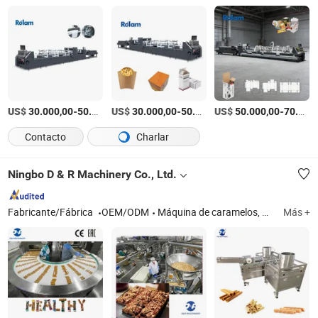
US$
-
US$
/Rollo
-
US$
/Rollo
-
30.000,00
50.000,00
30.000,00
50.000,00
50.000,00
70.000,00
Contacto
Charlar
Ningbo D & R Machinery Co., Ltd.
Fabricante/Fábrica
OEM/ODM
Máquina de caramelos, máquina de hacer caramelos, máquina de chocolate, planta de pastel de capas y rollo suizo, planta de mogul de almidón, máquina de piruletas, máquina de caramelos duros, máquina de empaquetado de caramelos, línea de producción de barras de caramelo, máquina de deposición de caramelos de gelatina
Más +