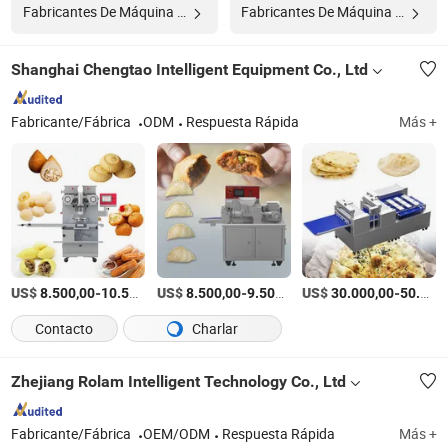
Fabricantes De Máquina De Procesamiento De Alimentos
Fabricantes De Máquina De Helados
Shanghai Chengtao Intelligent Equipment Co., Ltd
Fabricante/Fábrica
ODM
Respuesta Rápida
Más +
US$
-
US$
/Pieza
-
/Pieza
US$
-
8.500,00
10.500,00
8.500,00
9.500,00
30.000,00
50.000,00
Contacto
Charlar
Zhejiang Rolam Intelligent Technology Co., Ltd
Fabricante/Fábrica
OEM/ODM
Respuesta Rápida
Más +