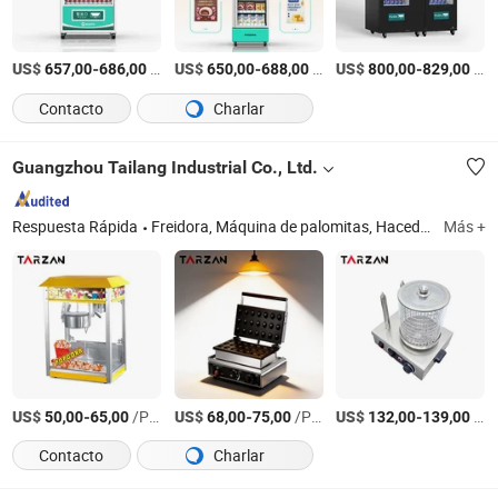
US$
-
/Pieza
US$
-
/Pieza
US$
-
/Pieza
657,00
686,00
650,00
688,00
800,00
829,00
Contacto
Charlar
Guangzhou Tailang Industrial Co., Ltd.
Respuesta Rápida
Freidora, Máquina de palomitas, Hacedor de crepes, Máquina de algodón de azúcar, Parrilla de panini, Plancha, Hacedor de waffles, Parrilla de bolitas de pescado, Bain Marie
Más +
US$
-
/Pieza
US$
-
/Pieza
US$
-
/Pieza
50,00
65,00
68,00
75,00
132,00
139,00
Contacto
Charlar