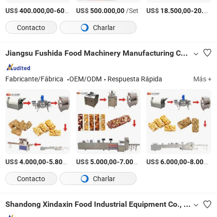
US$
-
US$
/Set
/Set
US$
-
400.000,00
600.000,00
500.000,00
18.500,00
20.000,00
Contacto
Charlar
Jiangsu Fushida Food Machinery Manufacturing Co., Ltd.
Fabricante/Fábrica
OEM/ODM
Respuesta Rápida
Más +
US$
-
/Set
US$
-
/Pieza
US$
-
4.000,00
5.800,00
5.000,00
7.000,00
6.000,00
8.000,00
Contacto
Charlar
Shandong Xindaxin Food Industrial Equipment Co., Ltd.