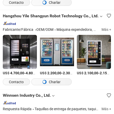
Contacto
Charlar
Hangzhou Yile Shangyun Robot Technology Co., Ltd.
Fabricante/Fábrica
OEM/ODM
Máquina expendedora, máquina expendedora de café, máquina de café, dispensador de café instantáneo, máquina expendedora de snacks, máquina expendedora combinada, cafetera, máquina expendedora de bebidas, fabricante de hielo, pilas de carga
Más +
US$
-
/Pieza
US$
-
/Pieza
US$
-
4.700,00
4.800,00
2.200,00
2.300,00
2.100,00
2.150,00
Contacto
Charlar
Winnsen Industry Co., Ltd.
Respuesta Rápida
Taquillas de entrega de paquetes, taquilla de lavandería, máquina expendedora de flores, taquilla refrigerada, estaciones de carga de teléfonos móviles, banco de energía compartido, máquina expendedora, taquillas expendedoras, taquillas para equipaje, señalización digital LCD
Más +