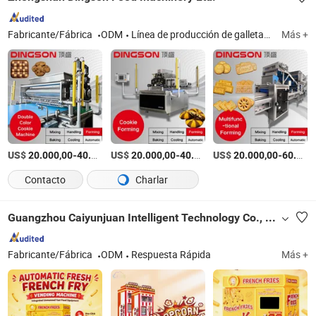
Fabricante/Fábrica
ODM
Línea de producción de galletas, máquina de galletas, línea de producción de papas fritas, máquina de papas fritas
Más +
US$
-
US$
/Set
-
US$
/Set
-
20.000,00
40.000,00
20.000,00
40.000,00
20.000,00
60.000,00
Contacto
Charlar
Guangzhou Caiyunjuan Intelligent Technology Co., Ltd.
Fabricante/Fábrica
ODM
Respuesta Rápida
Más +