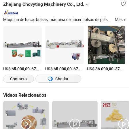
Zhejiang Chovyting Machinery Co., Ltd.
Máquina de hacer bolsas, máquina de hacer bolsas de plástico, máquina de soplado de película, máquina de hacer bolsas de compras, máquina de impresión, máquina de impresión flexográfica, máquina de laminado, máquina de hacer bolsas con asa de bucle, máquina de hacer bolsas de basura, máquina de hacer bolsas tipo camiseta
Más +
US$
-
US$
/Pieza
-
US$
/Pieza
-
65.000,00
67.000,00
65.000,00
67.000,00
36.000,00
37.000,00
Contacto
Charlar
Videos Relacionados