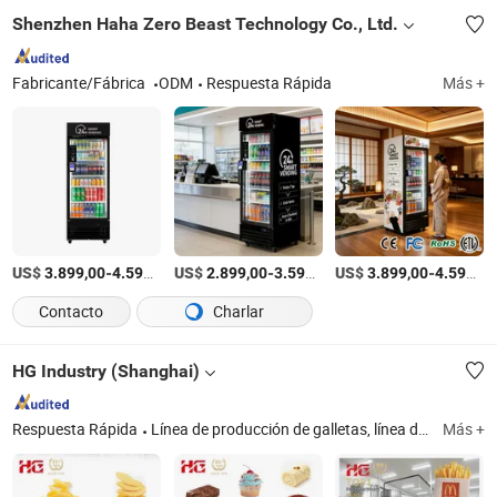
Shenzhen Haha Zero Beast Technology Co., Ltd.
Fabricante/Fábrica
ODM
Respuesta Rápida
Más +
US$
-
/Pieza
US$
-
/Pieza
US$
-
3.899,00
4.599,00
2.899,00
3.599,00
3.899,00
4.599,00
Contacto
Charlar
HG Industry (Shanghai)
Respuesta Rápida
Línea de producción de galletas, línea de producción de pasteles, línea de producción de papas fritas, línea de producción de galletas de arroz, línea de producción de waffles, línea de producción de papas fritas congeladas, línea de producción de pastel de capas de rollo suizo, línea de producción de palitos de oblea, línea de producción de pastel sándwich y choco pie, línea de producción de cupcakes y pastel de natillas
Más +