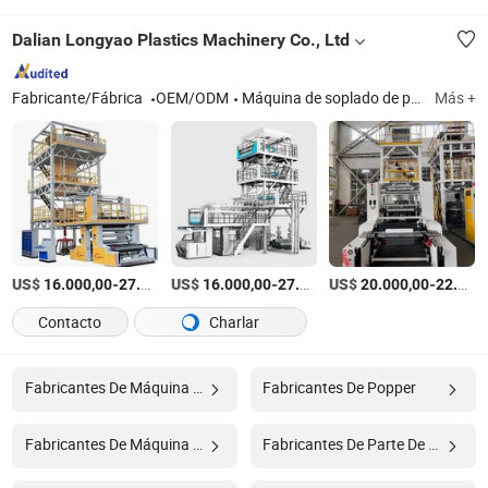
Dalian Longyao Plastics Machinery Co., Ltd
Fabricante/Fábrica
OEM/ODM
Máquina de soplado de película
Más +
US$
-
US$
/units
-
US$
/units
-
16.000,00
27.740,00
16.000,00
27.740,00
20.000,00
22.500,00
Contacto
Charlar
Fabricantes De Máquina De Granizados
Fabricantes De Popper
Fabricantes De Máquina De Comida
Fabricantes De Parte De Maquinaria