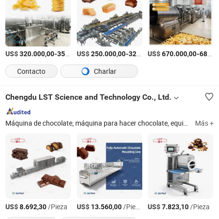
US$
-
US$
/set
-
US$
/Set
-
320.000,00
350.000,00
250.000,00
320.000,00
670.000,00
680.000,00
Contacto
Charlar
Chengdu LST Science and Technology Co., Ltd.
Máquina de chocolate, máquina para hacer chocolate, equipo de chocolate, línea de producción de chocolate, molde de silicona, molde de chocolate, máquina de templado de chocolate, máquina para hacer caramelos de goma, molde de silicona, máquina para hacer caramelos de gelatina
Más +
US$
/Pieza
US$
/Pieza
US$
/Pieza
8.692,30
13.560,00
7.823,10