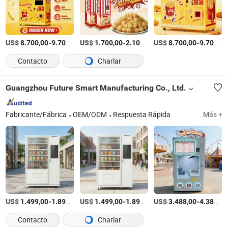
US$
-
/Set
US$
-
/Set
US$
-
8.700,00
9.700,00
1.700,00
2.100,00
8.700,00
9.700,00
Contacto
Charlar
Guangzhou Future Smart Manufacturing Co., Ltd.
Fabricante/Fábrica
OEM/ODM
Respuesta Rápida
Más +
US$
-
/Pieza
US$
-
/Pieza
US$
-
1.499,00
1.899,00
1.499,00
1.899,00
3.488,00
4.388,00
Contacto
Charlar