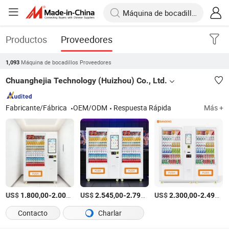
Productos
Proveedores
Máquina de bocadillos Proveedores
1,093
Chuanghejia Technology (Huizhou) Co., Ltd.
Fabricante/Fábrica
OEM/ODM
Respuesta Rápida
Más +
US$
-
/Pieza
US$
-
/Pieza
US$
-
1.800,00
2.000,00
2.545,00
2.795,00
2.300,00
2.499,00
Contacto
Charlar