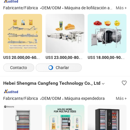
Fabricante/Fábrica
OEM/ODM
Máquina de liofilización al vacío, línea de producción de verduras y frutas, máquina de procesamiento de nuggets de pollo, máquina de fritura, máquina de congelación IQF, línea de producción de papas fritas congeladas, línea de chips de papa
Más +
US$
-
US$
/Pieza
-
US$
/Pieza
-
20.000,00
60.000,00
23.000,00
80.000,00
18.000,00
90.000,00
Contacto
Charlar
Hebei Shengma Cangfeng Technology Co., Ltd
Fabricante/Fábrica
OEM/ODM
Máquina expendedora
Más +