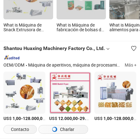
What is Máquina de
What is Máquina de
What is Máquin
Snack Extrusora de
fabricación de bolsas de
alimentos para 
Pellets Automática de
pie con cremallera para
de galletas, pat
Acero Inoxidable 2D y 3D
envasado automático de
apilables autom
alimentos en plástico,
galletas, arroz,
Shantou Huaxing Machinery Factory Co., Ltd.
bolsa para té, fabricación
rollo suizo, past
de pouch Doypack
OEM/ODM
Máquina de aperitivos, máquina de procesamiento de alimentos, producción de papas fritas, freidora, secadora, depositador de pasteles, línea de producción de aperitivos inflados, extrusora de un solo tornillo, extrusora de doble tornillo, extrusora de aperitivos en pellets
Más +
US$
-
/Set
US$
-
US$
/Pieza
-
/
1,00
128.000,00
12.000,00
29.800,00
1,00
128.000,00
Contacto
Charlar