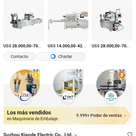
US$
-
US$
/Pieza
-
US$
/Pieza
-
28.000,00
70.000,00
14.000,00
42.000,00
28.000,00
70.000,00
Contacto
Charlar
Los más vendidos
9.999+ Poder de ventas
en Maquinaria de Embalaje
Suzhou Kiande Electric Co., Ltd.