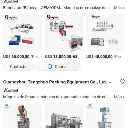
Fabricante/Fábrica
OEM/ODM
Máquina de embalaje de pañuelos faciales, máquina de plegado de pañuelos, máquina de corte de pañuelos, máquina de embalaje de servilletas, máquina de envasado de pañuelos
Más +
US$
/Pieza
US$
-
US$
/Set
/Pieza
60.000,00
13.800,00
68.000,00
48.000,00
Contacto
Charlar
Guangzhou Tengzhuo Packing Equipment Co., Ltd.
Máquina de llenado, máquina de taponado, máquina de etiquetado, máquina de lavado de botellas, línea de producción de llenado, máquina de llenado de líquidos, máquina de llenado de polvo, máquina de llenado de miel, máquina de llenado de perfume, máquina de llenado de loción
Más +