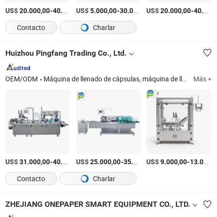
US$
-
US$
/Pieza
-
US$
/Pieza
-
20.000,00
40.000,00
5.000,00
30.000,00
20.000,00
40.000,00
Contacto
Charlar
Huizhou Pingfang Trading Co., Ltd.
OEM/ODM
Máquina de llenado de cápsulas, máquina de llenado y sellado de tubos, máquina de conteo, prensa de tabletas, línea de producción de ampollas orales, máquina de pruebas y experimentos farmacéuticos, línea de productos de viales, máquina de encapsulación de gelatina blanda, máquina de llenado y tapado de jeringas precargadas, máquina de envasado en blíster
Más +
US$
-
US$
/Pieza
-
US$
/Pieza
-
31.000,00
40.000,00
25.000,00
35.000,00
9.000,00
13.000,00
Contacto
Charlar
ZHEJIANG ONEPAPER SMART EQUIPMENT CO., LTD.