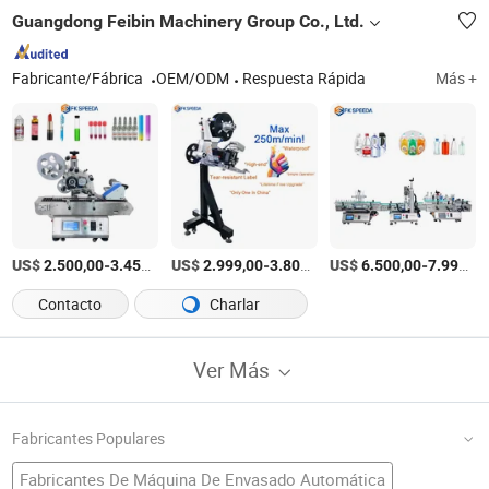
Guangdong Feibin Machinery Group Co., Ltd.
Fabricante/Fábrica
OEM/ODM
Respuesta Rápida
Más +
US$
-
/Pieza
US$
-
/Pieza
US$
-
2.500,00
3.450,00
2.999,00
3.800,00
6.500,00
7.998,00
Contacto
Charlar
Ver Más
Fabricantes Populares
Fabricantes De Máquina De Envasado Automática