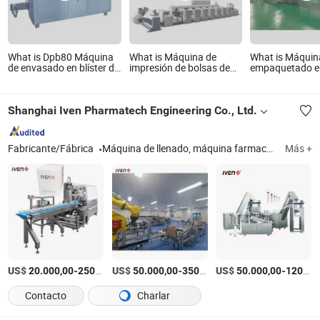
What is Dpb80 Máquina
What is Máquina de
What is Máquin
de envasado en blíster de
impresión de bolsas de
empaquetado en
Al-Pl y Al-Al a pequeña
papel flexográficas
para sellado a
escala
automáticas 4 6
de mangas y en
Máquina de impresión UV
retráctil
Shanghai Iven Pharmatech Engineering Co., Ltd.
para tazas Flexografía
maquinaria de impresión
de empaques no tejidos
impresora de empaques
Fabricante/Fábrica
Máquina de llenado, máquina farmacéutica, máquina de atención médica, máquina de tratamiento de agua, máquina de dosificación sólida oral, proyecto llave en mano farmacéutico, máquina de recolección de sangre
Más +
plásticos prensa de cajas
US$
-
US$
/Pieza
-
US$
/Pieza
-
20.000,00
250.000,00
50.000,00
350.000,00
50.000,00
120.000,00
Contacto
Charlar