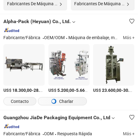
Fabricantes De Máquina De Comida
Fabricantes De Máquina De Empaque Automática
Alpha-Pack (Heyuan) Co., Ltd.
Fabricante/Fábrica
OEM/ODM
Máquina de embalaje, máquina de envasado, máquina de llenado, robot industrial, máquina de doypack, máquina de envasado de bolsa premoldeada, máquina de embalaje de múltiples vías
Más +
US$
-
US$
/Set
-
/Pieza
US$
-
18.300,00
28.000,00
5.200,00
5.660,00
23.600,00
30.000,00
Contacto
Charlar
Guangzhou JiaDe Packaging Equipment Co., Ltd
Fabricante/Fábrica
ODM
Respuesta Rápida
Más +