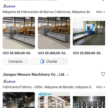
Máquina de Fabricación de Barras Colectoras, Máquina de Ensamblaje de Barras Colectoras, Máquina de Inspección de Barras Colectoras, Máquina de Remachado de Barras Colectoras, Línea de Fabricación de Conductos de Barras Colectoras, Máquina de Embalaje de Barras Colectoras, Máquina de Perforación de Barras Colectoras, Junta de Barras Colectoras, Aislante de Barras Colectoras, Unidad de Derivación de Barras Colectoras
Más +
US$
-
US$
/Set
-
US$
/Set
-
35.000,00
65.000,00
20.000,00
22.000,00
25.000,00
30.000,00
Contacto
Charlar
Jiangsu Mesure Machinery Co., Ltd.
Fabricante/Fábrica
OEM
Máquina de llenado, máquina de bebidas, línea de embotellado de jugo/agua gaseosa, sistema de tratamiento de agua, máquina de moldeo por soplado
Más +