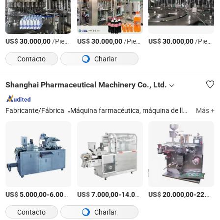
US$
/Pieza
US$
/Pieza
US$
/Pieza
30.000,00
30.000,00
30.000,00
Contacto
Charlar
Shanghai Pharmaceutical Machinery Co., Ltd.
Fabricante/Fábrica
Máquina farmacéutica, máquina de llenado de cápsulas totalmente automática, máquina de empaquetado en blíster, prensa de tabletas, máquina asistente, máquina de cápsulas, destilación de agua de múltiples efectos
Más +
US$
-
/Set
US$
-
US$
/Set
-
5.000,00
6.000,00
7.000,00
14.000,00
20.000,00
22.000,00
Contacto
Charlar