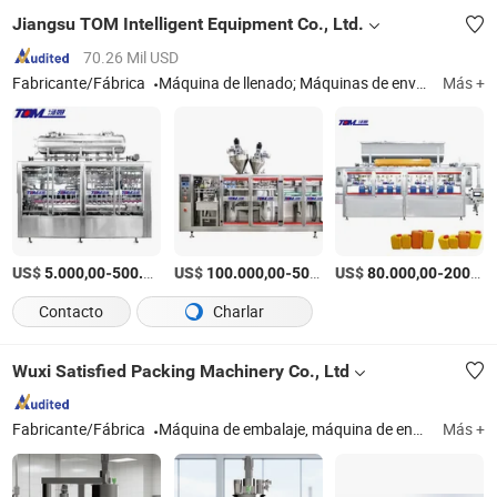
Jiangsu TOM Intelligent Equipment Co., Ltd.
70.26 Mil USD
Fabricante/Fábrica
Máquina de llenado; Máquinas de envasado de agroquímicos; Máquinas de envasado para el hogar y cuidado personal; Máquinas de envasado de aceites comestibles, salsas y condimentos; Máquinas de envasado de petroquímicos
Más +
US$
-
US$
/Pieza
-
US$
/Pieza
-
5.000,00
500.000,00
100.000,00
500.000,00
80.000,00
200.000,00
Contacto
Charlar
Wuxi Satisfied Packing Machinery Co., Ltd
Fabricante/Fábrica
Máquina de embalaje, máquina de envasado al vacío totalmente automática, máquina de sellado por calor tipo caja
Más +