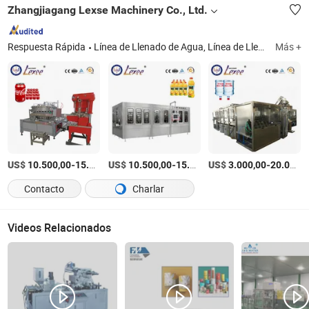
Zhangjiagang Lexse Machinery Co., Ltd.
Respuesta Rápida
Línea de Llenado de Agua, Línea de Llenado de Bebidas Carbonatadas, Línea de Llenado de Jugo, 3-10L Línea de Llenado de Agua, 5gallon Línea de Llenado, Línea de Llenado de Latas, Línea de Llenado de Cerveza, Máquina de Llenado de Aceite
Más +
US$
-
US$
/set
-
US$
/set
-
10.500,00
15.000,00
10.500,00
15.000,00
3.000,00
20.000,00
Contacto
Charlar
Videos Relacionados