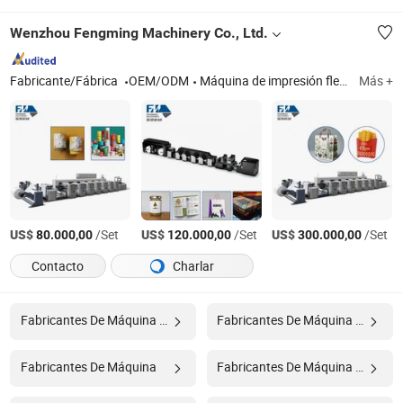
Wenzhou Fengming Machinery Co., Ltd.
Fabricante/Fábrica
OEM/ODM
Máquina de impresión flexográfica tipo pétalo, máquina de impresión flexográfica tipo manga, máquina de recubrimiento no plástico
Más +
US$
/Set
US$
/Set
US$
/Set
80.000,00
120.000,00
300.000,00
Contacto
Charlar
Fabricantes De Máquina De Pesaje
Fabricantes De Máquina De Corte
Fabricantes De Máquina
Fabricantes De Máquina De Embalaje