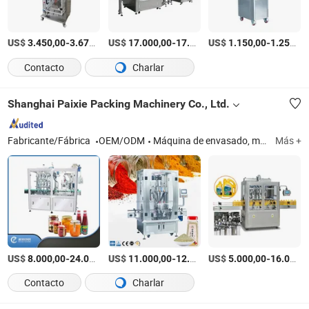
US$
-
/pieces
US$
-
US$
/Pieza
-
3.450,00
3.676,00
17.000,00
17.143,00
1.150,00
1.250,00
Contacto
Charlar
Shanghai Paixie Packing Machinery Co., Ltd.
Fabricante/Fábrica
OEM/ODM
Máquina de envasado, máquina de llenado de líquidos, equipo para vapeo, máquina de embalaje, máquina de aceite de oliva, máquina de empaquetado en cajas, máquina de envoltura, máquina de etiquetado, máquina de taponado, máquina de llenado
Más +
US$
-
US$
/Pieza
-
US$
/Pieza
-
8.000,00
24.000,00
11.000,00
12.000,00
5.000,00
16.000,00
Contacto
Charlar