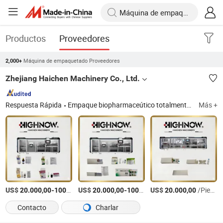
Productos
Proveedores
Máquina de empaquetado Proveedores
2,000+
Zhejiang Haichen Machinery Co., Ltd.
Respuesta Rápida
Empaque biopharmaceútico totalmente automatizado, empaque biopharmaceútico, empaque farmacéutico líquido, empaque farmacéutico
Más +
US$
-
US$
/Pieza
-
US$
/Pieza
/Pieza
20.000,00
100.000,00
20.000,00
100.000,00
20.000,00
Contacto
Charlar