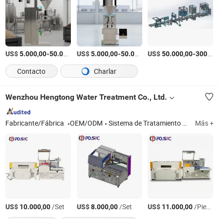
US$
-
US$
/Pieza
-
US$
/Pieza
-
5.000,00
50.000,00
5.000,00
50.000,00
50.000,00
300.000,00
Contacto
Charlar
Wenzhou Hengtong Water Treatment Co., Ltd.
Fabricante/Fábrica
OEM/ODM
Sistema de Tratamiento de Agua, Filtro de Agua, Recipiente a Presión, Carcasa del Filtro
Más +
US$
/Set
US$
/Set
US$
/Pieza
10.000,00
8.000,00
11.000,00