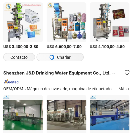
US$
-
/Set
US$
-
/Set
US$
-
3.400,00
3.800,00
6.600,00
7.000,00
4.100,00
4.500,00
Contacto
Charlar
Shenzhen J&D Drinking Water Equipment Co., Ltd.
OEM/ODM
Máquina de envasado, máquina de etiquetado, máquina de llenado de agua, tratamiento de agua por ósmosis inversa, máquina de moldeo por soplado de botellas, máquina de envoltura, máquina paletizadora, máquina de llenado de jugo, tratamiento de agua mineral pura, máquina de llenado de cerveza
Más +