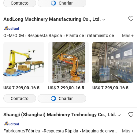
Contacto
Charlar
AudLong Machinery Manufacturing Co., Ltd.
OEM/ODM
Respuesta Rápida
Planta de Tratamiento de Agua, Máquina de Llenado de Agua, Máquina de Llenado de Agua para Botellas con Grifo
Más +
US$
-
US$
/Set
-
US$
/Set
-
7.299,00
16.500,00
7.299,00
16.500,00
7.299,00
16.500,00
Contacto
Charlar
Shangji (Shanghai) Machinery Technology Co., Ltd.
Fabricante/Fábrica
Respuesta Rápida
Máquina de envasado al vacío, máquina de envasado por termoformado, máquina de envasado al vacío para alimentos, máquina de envasado al vacío en piel, máquina de envasado en atmósfera modificada
Más +