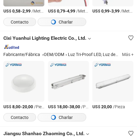
US$
-
/Metro
US$
-
/Metro
US$
-
/Metro
0,58
2,99
0,79
4,99
0,99
3,99
Contacto
Charlar
Cixi Yuanhui Lighting Electric Co., Ltd.
Fabricante/Fábrica
OEM/ODM
Luz Tri-Proof LED, Luz de Panel LED, Luz Impermeable LED, Luz de Empotrar LED, Lámpara de Techo LED
Más +
US$
-
/Pieza
US$
-
/Pieza
US$
/Pieza
8,00
20,00
18,00
38,00
20,00
Contacto
Charlar
Jiangsu Shanhao Zhaoming Co., Ltd.