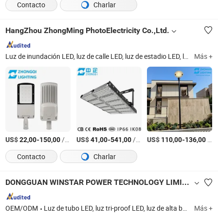
Contacto
Charlar
HangZhou ZhongMing PhotoElectricity Co.,Ltd.
Luz de inundación LED, luz de calle LED, luz de estadio LED, luz exterior, luz LED, luz de grúa, luz de aeropuerto, luz solar, luz de paisaje, luz deportiva
Más +
US$
-
/Pieza
US$
-
/Set
US$
-
/Pieza
22,00
150,00
41,00
541,00
110,00
136,00
Contacto
Charlar
DONGGUAN WINSTAR POWER TECHNOLOGY LIMITED
OEM/ODM
Luz de tubo LED, luz tri-proof LED, luz de alta bahía LED, luz de panel LED, proyector LED, luz de calle LED, luz lineal de seguimiento LED, luz empotrada LED, luz lineal LED, luz de cultivo LED
Más +