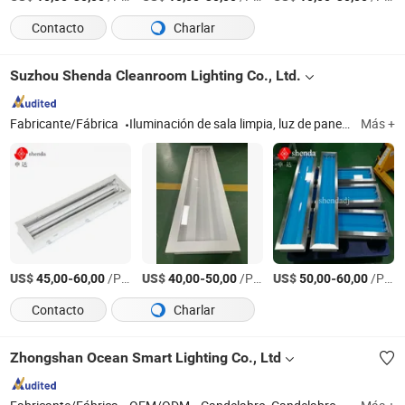
Contacto
Charlar
Suzhou Shenda Cleanroom Lighting Co., Ltd.
Fabricante/Fábrica
Iluminación de sala limpia, luz de panel LED, luminaria de sala limpia, accesorios de luz, fittings de luz
Más +
US$
-
/Pieza
US$
-
/Pieza
US$
-
/Pieza
45,00
60,00
40,00
50,00
50,00
60,00
Contacto
Charlar
Zhongshan Ocean Smart Lighting Co., Ltd