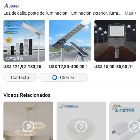
Luz de calle, poste de iluminación, iluminación exterior, iluminación LED, luz inteligente
Más +
US$
-
/Pieza
US$
-
/Set
US$
-
/Pieza
121,92
133,26
17,80
400,00
15,00
85,00
Contacto
Charlar
Videos Relacionados