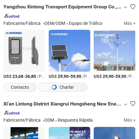
Yangzhou Xintong Transport Equipment Group Co., Ltd.
Fabricante/Fábrica
OEM/ODM
Equipo de Tráfico
Más +
US$
-
/Pieza
US$
-
/Pieza
US$
-
/Pieza
23,68
36,80
29,90
59,90
29,90
59,90
Contacto
Charlar
Xi'an Lintong District Xiangrui Hongsheng New Energy Technology Co., Ltd.
Fabricante/Fábrica
ODM
Respuesta Rápida
Más +