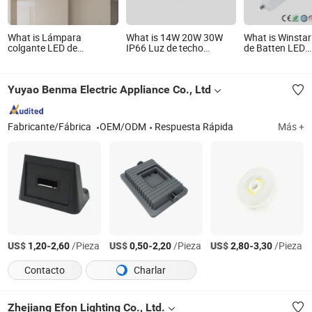
What is Lámpara
What is 14W 20W 30W
What is Winstar
colgante LED de
IP66 Luz de techo
de Batten LED
decoración elegante de
redonda LED a prueba de
Impermeable Ik
piedra de alabastro falsa
agua lámpara de
Fijación Lineal 
para el hogar, decoración
iluminación accesorio de
4FT 5FT 120c
Yuyao Benma Electric Appliance Co., Ltd
de iluminación interior
plafón
Lámpara a Pru
Vapor a Prueba
Resistente a la
Iluminación Indu
Fabricante/Fábrica
OEM/ODM
Respuesta Rápida
Más +
US$
-
/Pieza
US$
-
/Pieza
US$
-
/Pieza
1,20
2,60
0,50
2,20
2,80
3,30
Contacto
Charlar
Zhejiang Efon Lighting Co., Ltd.