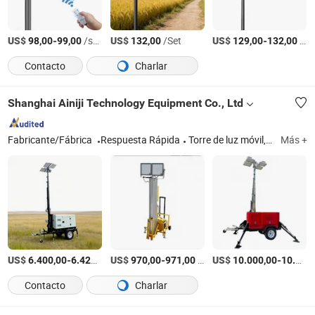
US$
-
/sets
US$
/Set
US$
-
/Sets
98,00
99,00
132,00
129,00
132,00
Contacto
Charlar
Shanghai Ainiji Technology Equipment Co., Ltd
Fabricante/Fábrica
Respuesta Rápida
Torre de luz móvil, torre de luz portátil, torre de luz móvil tipo remolque, torre de luz diésel, torre de luz tipo remolque, grupo electrógeno diésel, grupo electrógeno de gasolina, torre de luz solar, estación de almacenamiento de energía solar, torre de luz inflable
Más +
US$
-
/Set
US$
-
/Set
US$
-
6.400,00
6.429,00
970,00
971,00
10.000,00
10.500,00
Contacto
Charlar