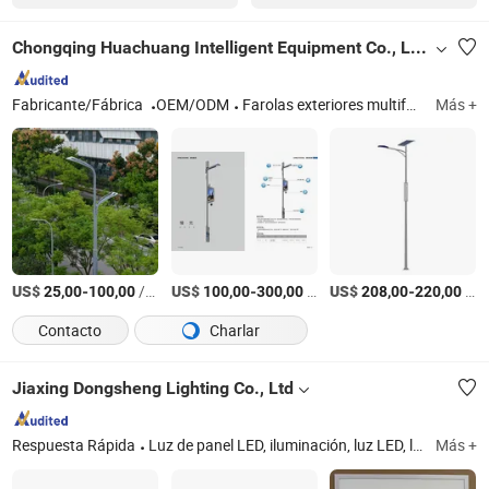
Chongqing Huachuang Intelligent Equipment Co., Ltd.
Fabricante/Fábrica
OEM/ODM
Farolas exteriores multifuncionales, instalaciones de transporte municipal, torres de transmisión y transformación de energía, torres de telecomunicaciones, estaciones de carga para drones, soporte fotovoltaico solar
Más +
US$
-
/Pieza
US$
-
/Pieza
US$
-
/Pieza
25,00
100,00
100,00
300,00
208,00
220,00
Contacto
Charlar
Jiaxing Dongsheng Lighting Co., Ltd
Respuesta Rápida
Luz de panel LED, iluminación, luz LED, lámpara de ventilador, luz de techo, iluminación LED, luz de techo LED, luz de panel, retroiluminación LED, accesorio de luz de techo
Más +