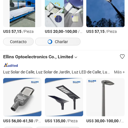
US$
/Pieza
US$
-
/Pieza
US$
/Pieza
57,15
20,00
100,00
57,15
Contacto
Charlar
Ellins Optoelectronics Co., Limited
Luz Solar de Calle, Luz Solar de Jardín, Luz LED de Calle, Luz LED de Alta Bahía, Luz LED de Inundación, Luz Solar de Inundación, Luz LED Lineal, Luz LED de Jardín
Más +
US$
-
/Pieza
US$
/Pieza
US$
-
/Pieza
56,00
61,50
135,00
30,00
100,00