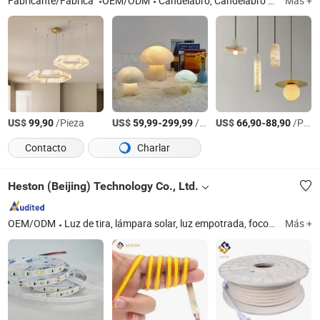
Fabricante/Fábrica
OEM/ODM
Candelabro, Candelabro de cristal, Luz colgante, Luz de mesa, Lámpara de pie, Luz de techo, Luz de pared, Iluminación, Iluminación de hotel, Lámpara de ahorro energético
Más +
US$
/Pieza
US$
-
/Pieza
US$
-
/Pieza
99,90
59,99
299,99
66,90
88,90
Contacto
Charlar
Heston (Beijing) Technology Co., Ltd.
OEM/ODM
Luz de tira, lámpara solar, luz empotrada, foco, luz solar de calle, luz solar de jardín, luz de emergencia, luz de calle, bombilla Dob
Más +