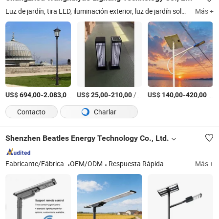
Luz de jardín, tira LED, iluminación exterior, luz de jardín solar, iluminación exterior LED, lámpara de jardín solar, farola, iluminación de calles
Más +
US$
-
/Pieza
US$
-
/Pieza
US$
-
/Pieza
694,00
2.083,00
25,00
210,00
140,00
420,00
Contacto
Charlar
Shenzhen Beatles Energy Technology Co., Ltd.
Fabricante/Fábrica
OEM/ODM
Respuesta Rápida
Más +