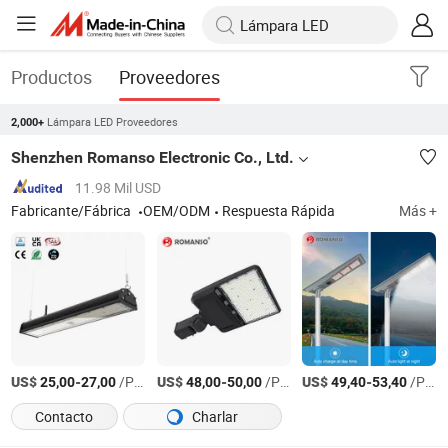
Productos
Proveedores
Lámpara LED Proveedores
2,000+
Shenzhen Romanso Electronic Co., Ltd.
11.98 Mil USD
Fabricante/Fábrica
OEM/ODM
Respuesta Rápida
Más +
US$
-
/Pieza
US$
-
/Pieza
US$
-
/Pieza
25,00
27,00
48,00
50,00
49,40
53,40
Contacto
Charlar