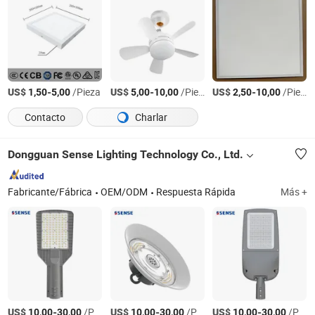
US$
-
/Pieza
US$
-
/Pieza
US$
-
/Pieza
1,50
5,00
5,00
10,00
2,50
10,00
Contacto
Charlar
Dongguan Sense Lighting Technology Co., Ltd.
Fabricante/Fábrica
OEM/ODM
Respuesta Rápida
Más +
US$
-
/Pieza
US$
-
/Pieza
US$
-
/Pieza
10,00
30,00
10,00
30,00
10,00
30,00