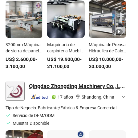
3200mm Máquina
Maquinaria de
Máquina de Prensa
de sierra de panel
carpintería Muebles
Hidráulica de Calor
para trabajar la
de madera CNC
para Puertas de
US$
2.600,00
-
US$
19.900,00
-
US$
10.000,00
-
madera
automático viga
Madera
3.100,00
21.100,00
20.000,00
(MJ6132TAY)
Contrachapada
con Superficie de
Veteado
Qingdao Zhongding Machinery Co., Ltd.
Personalizado y
Suelos de Madera
17 años
·
Shandong, China
Tipo de Negocio:
Fabricante/Fábrica & Empresa Comercial
Servicio de OEM/ODM
Muestra Disponible