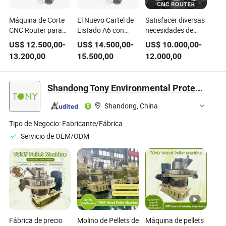
Máquina de Corte
El Nuevo Cartel de
Satisfacer diversas
CNC Router para
Listado A6 con
necesidades de
Grabado en
Máquina de Corte y
procesamiento de
US$
12.500,00
-
US$
14.500,00
-
US$
10.000,00
-
Madera con Motor
Grabado de
productos A4-
13.200,00
15.500,00
12.000,00
Sever para
Madera con Spindle
1325-L8-E máquina
Procesamiento de
Saw Atc Router
de router CNC para
Muebles Fábrica de
CNC para Fábrica
madera
Shandong Tony Environmental Protection Sci-Tech Co., Ltd.
Señal Especial A4-
de Muebles
PRO
Shandong, China
Tipo de Negocio:
Fabricante/Fábrica
Servicio de OEM/ODM
Fábrica de precio
Molino de Pellets de
Máquina de pellets