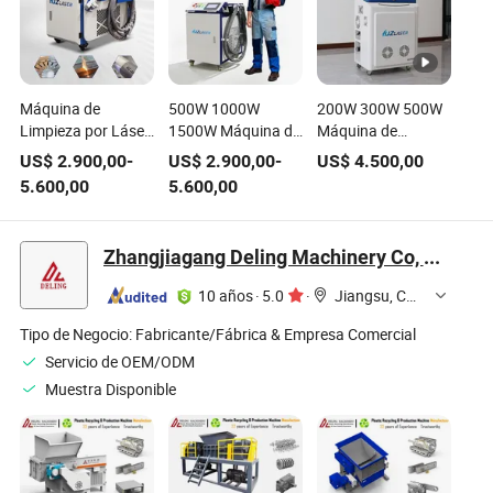
Máquina de
500W 1000W
200W 300W 500W
Limpieza por Láser
1500W Máquina de
Máquina de
para Metal Madera
Limpieza Láser
limpieza láser de
US$
2.900,00
-
US$
2.900,00
-
US$
4.500,00
Piedra Max 1500W
Continua Portátil
fibra de pulso
5.600,00
5.600,00
2000W 3000W
de Mano Limpiador
removedor de óxido
5000W 6000W
Láser de Fibra
máquina de
110V 220V 380V
Eficiente para la
limpieza láser
Zhangjiagang Deling Machinery Co, Ltd
Máquina de
Limpieza de Piedra
portátil máquina de
Limpieza por Láser
Madera Vidrio
eliminación de
10 años
·
5.0
·
Jiangsu, China
para Eliminación de
Plástico
pintura de madera
Óxido
Tipo de Negocio:
Fabricante/Fábrica & Empresa Comercial
Servicio de OEM/ODM
Muestra Disponible