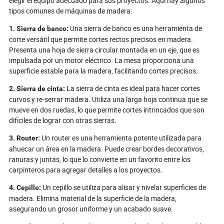
ola de innovación o se quedará atrás
revolucionarias 
elegir el equipo adecuado para sus proyectos. Aquí hay algunos
mientras se desarrolla el futuro de la
estratégicas de
tipos comunes de máquinas de madera:
carpintería creativa y sostenible?
la soldadura lás
Una sierra de banco es una herramienta de
Sumérjase para descubrir el secreto
imprescindible p
1. Sierra de banco:
mejor guardado de la industria.
fabricación del
corte versátil que permite cortes rectos precisos en madera.
Presenta una hoja de sierra circular montada en un eje, que es
impulsada por un motor eléctrico. La mesa proporciona una
superficie estable para la madera, facilitando cortes precisos.
La sierra de cinta es ideal para hacer cortes
2. Sierra de cinta:
curvos y re-serrar madera. Utiliza una larga hoja continua que se
mueve en dos ruedas, lo que permite cortes intrincados que son
difíciles de lograr con otras sierras.
Un router es una herramienta potente utilizada para
3. Router:
ahuecar un área en la madera. Puede crear bordes decorativos,
ranuras y juntas, lo que lo convierte en un favorito entre los
carpinteros para agregar detalles a los proyectos.
Un cepillo se utiliza para alisar y nivelar superficies de
4. Cepillo:
madera. Elimina material de la superficie de la madera,
asegurando un grosor uniforme y un acabado suave.