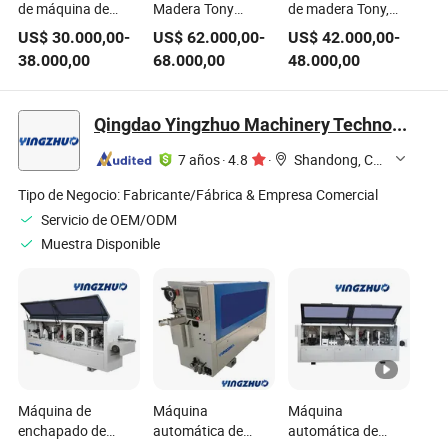
de máquina de
Madera Tony
de madera Tony,
pellets de madera
Máquina de Pellets
molino de pellets de
US$
30.000,00
-
US$
62.000,00
-
US$
42.000,00
-
de anillo de matriz
de Biomasa 2025
biomasa de paja,
38.000,00
68.000,00
48.000,00
eficiente y
Nuevo Diseño
nuevo diseño
ambiental de China
Tony
Qingdao Yingzhuo Machinery Technology Co., Ltd.
7 años
·
4.8
·
Shandong, China
Tipo de Negocio:
Fabricante/Fábrica & Empresa Comercial
Servicio de OEM/ODM
Muestra Disponible
Máquina de
Máquina
Máquina
enchapado de
automática de
automática de