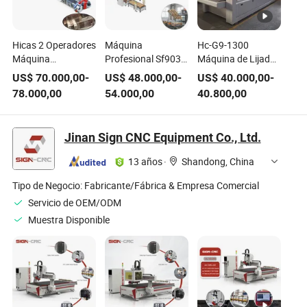
Hicas 2 Operadores
Máquina
Hc-G9-1300
Máquina
Profesional Sf9030
Máquina de Lijado
Automática de
para Fabricación
Vertical de Banda
US$
70.000,00
-
US$
48.000,00
-
US$
40.000,00
-
Prensado de
de Palets Hicas 40-
Automática de
78.000,00
54.000,00
40.800,00
Juntas de Dedos de
60 Pallets/H/4
Madera
Madera para Taller
Manual de
Contrachapada
Trabajadores
para Muebles de
Jinan Sign CNC Equipment Co., Ltd.
Máquina de
Madera, Puertas,
Clavado de Palets
Armarios, Paneles
13 años
·
Shandong, China
de Madera
28.66kw
Tipo de Negocio:
Fabricante/Fábrica & Empresa Comercial
Servicio de OEM/ODM
Muestra Disponible