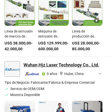
Línea de extrusión
Máquina de
Línea de
de marcos de
extrusión de
producción de
puertas de
paneles
extrusora
US$
38.000,00
-
US$
129.999,00
-
US$
28.000,00
-
PVC/WPC
compuestos de
automática de PVC
42.000,00
600.000,00
85.000,00
avanzada de Jwell,
aluminio y plástico
WPC para puertas
máquina de
de alta velocidad
huecas Jwell,
producción de
para la producción
maquinaria de
Wuhan Hjz Laser Technology Co., Ltd.
plástico, máquina
de ACP con
extrusión de
automática de
acabado espejo y
tableros de perfil de
9 años
·
Hubei, China
fabricación de
grado retardante
madera, máquina
plástico, máquina
de fuego en
de extrusión de
Tipo de Negocio:
Fabricante/Fábrica & Empresa Comercial
de puertas de
plástico madera
plástico para
Servicio de OEM/ODM
plástico de madera
puertas huecas de
Muestra Disponible
UPVC, extrusión de
tablero de espuma
plástico
compuesta