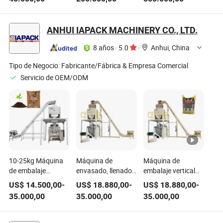
trituradora de
plástico, madera,
máquina de
metal, papel,
metal, granulator
reciclaje, planta de
madera, máquina
de PET, granulator
reciclaje
ANHUI IAPACK MACHINERY CO., LTD.
de plástico, planta
de PP, trituradora
de triturado de un
de plástico,
8 años
·
5.0
·
Anhui, China
solo eje
trituradora de
plástico, molino de
Tipo de Negocio:
Fabricante/Fábrica & Empresa Comercial
plástico,
Servicio de OEM/ODM
maquinaria de
reciclaje de plástico
10-25kg Máquina
Máquina de
Máquina de
de embalaje
envasado, llenado y
embalaje vertical
automática de
sellado vertical de
automática para
US$
14.500,00
-
US$
18.880,00
-
US$
18.880,00
-
grano vertical con
múltiples funciones
pellets de madera
35.000,00
35.000,00
35.000,00
bolsa de almohada
con máquina de
para pellets de
pesaje de doble
madera
cabezal para