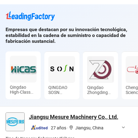
Barata 1325 4X8
Cambio de
láser máquina de
con Certificado CE
Herramienta para
corte y grabado
Madera
para madera,
cuero, MDF,
plástico
Empresas que destacan por su innovación tecnológica,
estabilidad en la cadena de suministro o capacidad de
fabricación sustancial.
Qingdao
QINGDAO
Qingdao
Cheng
High-Class
SOSN
Zhongding
Scien
Service
MACHINERY
Machinery
Techn
Import &
CO., LTD.
Co., Ltd.
Co., L
Export Co.,
Ltd.
Jiangsu Mesure Machinery Co., Ltd.
27 años
·
Jiangsu, China