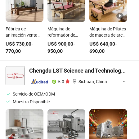
Fábrica de
Máquina de
Máquina de Pilates
animación venta
reformador de
de madera de arce
directa al por
madera de arce
de grado comercial,
US$
730,00
-
US$
900,00
-
US$
640,00
-
mayor de alta
para pilates, equipo
reformador de arce
770,00
950,00
690,00
calidad estudio
comercial de
directo de fábrica,
comercial cama
pilates,
equipo de Pilates,
reformadora de
entrenamiento de
máquina de
Chengdu LST Science and Technology Co., Ltd.
pilates de madera
fuerza del core
gimnasio de fitness
nogal marrón
para gimnasio en
para uso en casa y
5.0
·
Sichuan, China
equipo de pilates
casa, estudio de
comercial
reformadores
fitness, proveedor
Servicio de OEM/ODM
reformadoras
de fábrica,
Muestra Disponible
personalizadas
fabricante
máquina
reformadora