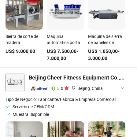
Sierra de corte de
Máquina
Máquina de sierra
madera
automática portátil
de paneles de
automática con
de encolado de
madera para
US$
9.000,00
US$
7.500,00
-
US$
1.850,00
-
múltiples cuchillas
bordes para
carpintería
7.800,00
3.000,00
para desbaste de
paneles de madera
madera
Beijing Cheer Fitness Equipment Co., Ltd.
5.0
·
Beijing, China
Tipo de Negocio:
Fabricante/Fábrica & Empresa Comercial
Servicio de OEM/ODM
Muestra Disponible