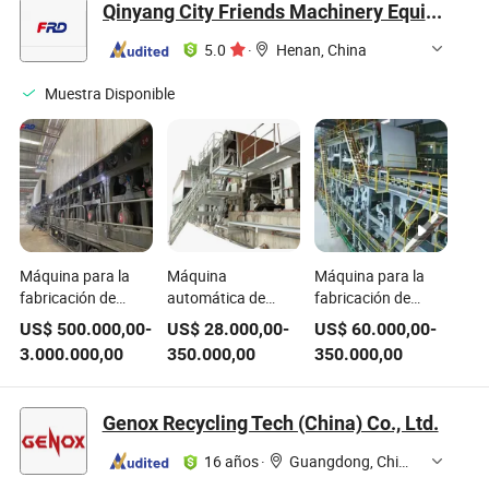
Qinyang City Friends Machinery Equipment Co., Ltd.
pellets de madera,
arroz, azúcar, sal,
5.0
·
Henan, China
san
Muestra Disponible
Máquina para la
Máquina
Máquina para la
fabricación de
automática de
fabricación de
papel kraft de
producción de
papel higiénico a
US$
500.000,00
-
US$
28.000,00
-
US$
60.000,00
-
pulpa de madera
desechos de
partir de pulpa de
3.000.000,00
350.000,00
350.000,00
premium
madera, metal y
madera, pulping,
papel en venta
rebobinado y
formado en
Genox Recycling Tech (China) Co., Ltd.
crescent
16 años
·
Guangdong, China