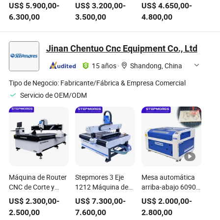
bordes para
encolado de bordes
encolado de bordes
US$
5.900,00
-
US$
3.200,00
-
US$
4.650,00
-
tableros de madera
de tiras de PVC
de paneles de
6.300,00
3.500,00
4.800,00
profesional
para productos de
madera con
madera para el
función de pre-
hogar
fresado fabricante
Jinan Chentuo Cnc Equipment Co., Ltd
en China
15 años
·
Shandong, China
Tipo de Negocio:
Fabricante/Fábrica & Empresa Comercial
Servicio de OEM/ODM
Máquina de Router
Stepmores 3 Eje
Mesa automática
CNC de Corte y
1212 Máquina de
arriba-abajo 6090
Grabado de
Corte, Grabado y
1390 1610 100W
US$
2.300,00
-
US$
7.300,00
-
US$
2.000,00
-
Madera MDF
Fresado CNC Atc
150W 180W CNC
2.500,00
7.600,00
2.800,00
Plástica Stepmores
3D Tallado con
CO2 cortadora