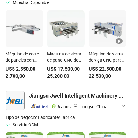
Muestra Disponible
Máquina de corte
Máquina de sierra
Máquina de sierra
de paneles con
de panel CNC de
de viga CNC para
sierra de
alta precisión para
corte de madera,
US$
2.550,00
-
US$
17.500,00
-
US$
22.300,00
-
deslizamiento de
corte de madera
maquinaria de
2.700,00
25.200,00
22.500,00
alta precisión y
carpintería con alta
estructura pesada
precisión
Jiangsu Jwell Intelligent Machinery Co., Ltd.
6 años
·
Jiangsu, China
Tipo de Negocio:
Fabricante/Fábrica
Servicio ODM