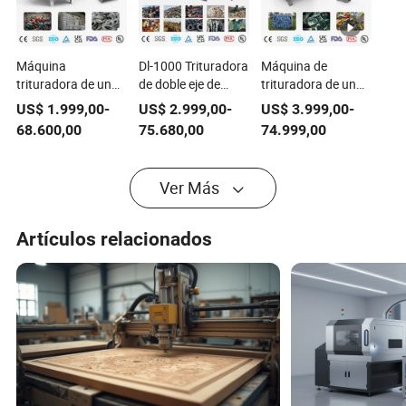
Máquina
Dl-1000 Trituradora
Máquina de
trituradora de un
de doble eje de
trituradora de un
solo eje de alto
plástico para
solo eje con brazo
US$
1.999,00
-
US$
2.999,00
-
US$
3.999,00
-
rendimiento para el
triturar y reciclar
oscilante hidráulico
68.600,00
75.680,00
74.999,00
reciclaje, trituración
neumáticos,
de alta resistencia
y desmenuzado de
madera, goma,
para reciclaje de
plástico, madera,
cartón, basura,
materiales de
Ver Más
goma, metal, fibra,
tambor azul,
desecho de
cartón, papel,
productos
plástico,
aluminio y
químicos
contenedor de
Artículos relacionados
carrocerías de
domésticos, cable
HDPE,
automóviles
parachoques de
automóvil, cinta de
goma y madera