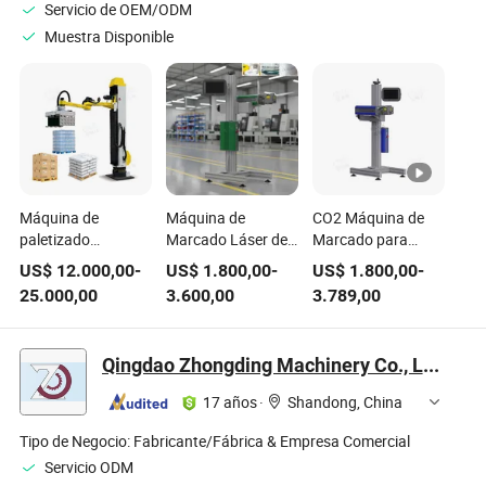
Servicio de OEM/ODM
Muestra Disponible
Máquina de
Máquina de
CO2 Máquina de
paletizado
Marcado Láser de
Marcado para
automática de
Enfriador Integrado
Acero Aluminio
US$
12.000,00
-
US$
1.800,00
-
US$
1.800,00
-
columna única de
de Rango Confiable
Latón Cobre
25.000,00
3.600,00
3.789,00
gran capacidad de
110mm para
Madera Plástico
carga
Artesanías de
20W 30W 50W
personalizada para
Madera CO2
100W
Qingdao Zhongding Machinery Co., Ltd.
cajas de cartón de
madera, plástico,
17 años
·
Shandong, China
papel, bolsas de
harina, cemento,
Tipo de Negocio:
Fabricante/Fábrica & Empresa Comercial
botellas y latas en
Servicio ODM
línea de envasado