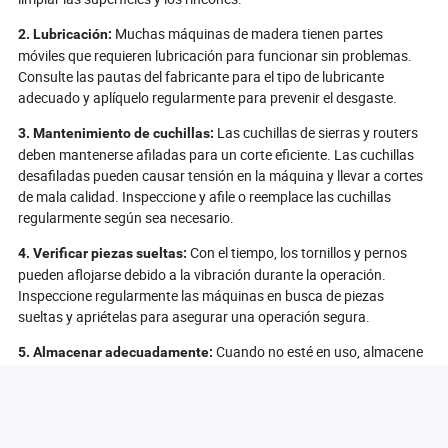
Muchas máquinas de madera tienen partes
2. Lubricación:
móviles que requieren lubricación para funcionar sin problemas.
Consulte las pautas del fabricante para el tipo de lubricante
adecuado y aplíquelo regularmente para prevenir el desgaste.
Las cuchillas de sierras y routers
3. Mantenimiento de cuchillas:
deben mantenerse afiladas para un corte eficiente. Las cuchillas
desafiladas pueden causar tensión en la máquina y llevar a cortes
de mala calidad. Inspeccione y afile o reemplace las cuchillas
regularmente según sea necesario.
Con el tiempo, los tornillos y pernos
4. Verificar piezas sueltas:
pueden aflojarse debido a la vibración durante la operación.
Inspeccione regularmente las máquinas en busca de piezas
sueltas y apriételas para asegurar una operación segura.
Cuando no esté en uso, almacene
5. Almacenar adecuadamente:
las máquinas de madera en un ambiente seco y limpio. Cúbralas
para protegerlas contra el polvo y la humedad, que pueden causar
óxido y daños.