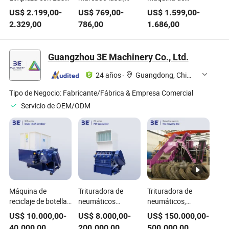
de Pulso 200W
grabado y grabado
Grabado por Láser
US$
2.199,00
-
US$
769,00
-
US$
1.599,00
-
300W 500W
en metal, plástico,
10mm/20mm
2.329,00
786,00
1.686,00
Máquina de
vidrio y madera,
Cabezal Galvo
Eliminación de
precio, costo, venta
Grabado en
Óxido con Láser
Madera y Cuero
Guangzhou 3E Machinery Co., Ltd.
Continua 2000W
3000W para
24 años
·
Guangdong, China
Madera, Piedra,
Metal
Tipo de Negocio:
Fabricante/Fábrica & Empresa Comercial
Servicio de OEM/ODM
Máquina de
Trituradora de
Trituradora de
reciclaje de botellas
neumáticos
neumáticos,
de PET, plástico,
medianos de China,
caucho, plástico,
US$
10.000,00
-
US$
8.000,00
-
US$
150.000,00
-
película de PP y PE,
trituradora de
metal y madera,
40.000,00
200.000,00
500.000,00