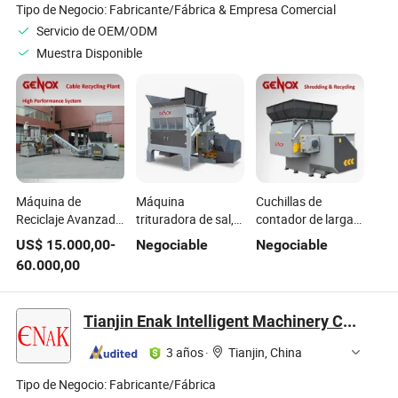
Tipo de Negocio:
Fabricante/Fábrica & Empresa Comercial
Servicio de OEM/ODM
Muestra Disponible
Máquina de
Máquina
Cuchillas de
Reciclaje Avanzada
trituradora de sal,
contador de larga
para Madera /
madera, especias,
duración
US$
15.000,00
-
Negociable
Negociable
Cable / Neumático
cortadora de
computarizadas
60.000,00
/ Cable Eléctrico /
películas, aprobada
11kw máquina de
Tubo / Plástico
por CE
triturado de un eje
para madera, metal
Tianjin Enak Intelligent Machinery Co., Ltd
y plástico con
potencia hidráulica
3 años
·
Tianjin, China
Tipo de Negocio:
Fabricante/Fábrica