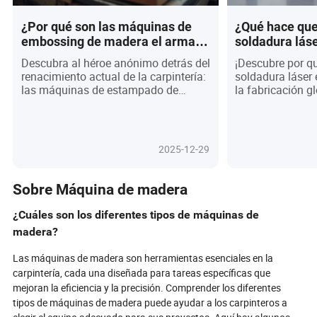
¿Por qué son las máquinas de
¿Qué hace que
embossing de madera el arma
soldadura lás
secreta de la carpintería
de juego para 
Descubra al héroe anónimo detrás del
¡Descubre por q
moderna?
global en 202
renacimiento actual de la carpintería:
soldadura láser
las máquinas de estampado de
la fabricación g
madera. Ya no confinadas a
una precisión, v
artesanías de lujo, estos dispositivos
adaptabilidad i
de vanguardia están revolucionando
herramientas de
la producción en masa, permitiendo
transformando i
2025-12-29
texturas personalizadas
automotriz hasta
deslumbrantes, reduciendo el
Explora los últi
desperdicio y fomentando un diseño
automatización 
Sobre Máquina de madera
ecológico. A medida que la demanda
características 
de acabados de madera únicos y de
integración en f
¿Cuáles son los diferentes tipos de máquinas de
alta calidad explota en todo el
que empoderan 
madera?
mundo, fabricantes y compradores
los tamaños para
por igual están compitiendo para
creciente deman
Las máquinas de madera son herramientas esenciales en la
aprovechar el poder de los controles
eficiencia. ¿Quie
carpintería, cada una diseñada para tareas específicas que
digitales, el cambio rápido de
de producción pa
mejoran la eficiencia y la precisión. Comprender los diferentes
patrones y las mejoras de ahorro de
costos y supera
tipos de máquinas de madera puede ayudar a los carpinteros a
energía. ¿Mantendrá el ritmo con esta
Sumérgete en la