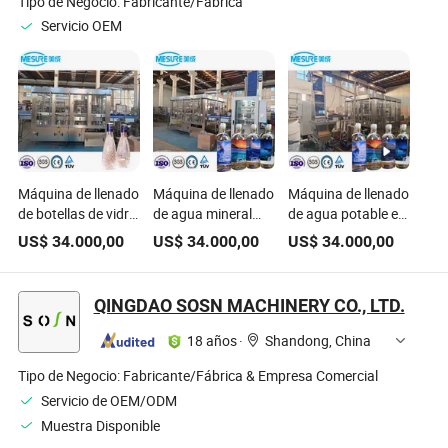
Tipo de Negocio:
Fabricante/Fábrica
Servicio OEM
Máquina de llenado
Máquina de llenado
Máquina de llenado
de botellas de vidrio
de agua mineral
de agua potable en
de agua en paquete
con paquete de
botella de vidrio
US$
34.000,00
US$
34.000,00
US$
34.000,00
de caja de madera
caja de madera de
con paquete de
líquida
medición rotativa
caja de madera de
neumática
medida rotativa
QINGDAO SOSN MACHINERY CO., LTD.
18 años
·
Shandong, China
Tipo de Negocio:
Fabricante/Fábrica & Empresa Comercial
Servicio de OEM/ODM
Muestra Disponible