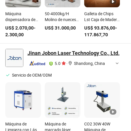
Máquina
50-4000kg/H
Galleta de Chips
dispensadora de
Molino de nueces
Lst Caja de Madera
chocolate de
de madera eficiente
400*640*1440mm
US$
2.070,00
-
US$
31.000,00
US$
93.876,00
-
madera premium
para la molienda de
Máquina de
2.300,00
117.867,70
con certificación CE
chocolate con CE
Comida de China
Lst-Rd500L
Jinan Jobon Laser Technology Co., Ltd.
5.0
·
Shandong, China
Servicio de OEM/ODM
Máquina de
Máquina de
CO2 30W 40W
Limpieza con Láser
marcado láser,
Máquina de