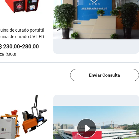
ina de curado portátil
uina de curado UV LED
$
230,00
-
280,00
eza
(MOQ)
1/4
Enviar Consulta