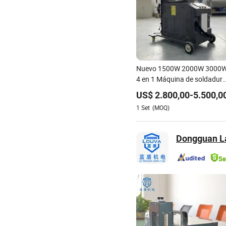
Nuevo 1500W 2000W 3000
4 en 1 Máquina de soldadur
láser de fibra CNC integrada
US$
2.800,00
-
5.500,0
portátil con carro para acero
1
Set
(MOQ)
inoxidable y acero al carbon
Dongguan La