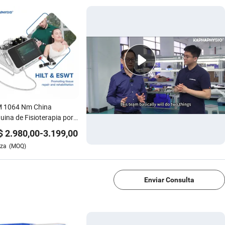
 1064 Nm China
ina de Fisioterapia por
s de Choque Portátil
$
2.980,00
-
3.199,00
pia con Láser
eza
(MOQ)
1/4
Enviar Consulta