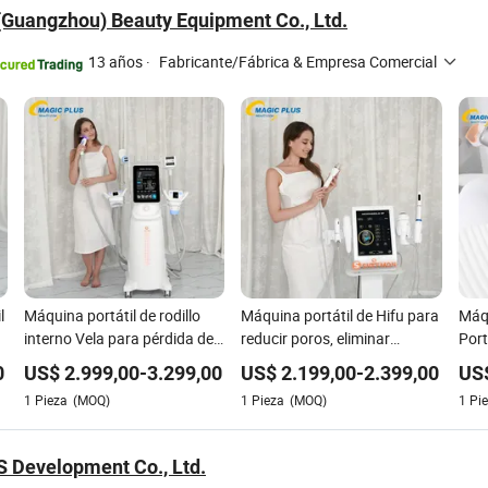
(Guangzhou) Beauty Equipment Co., Ltd.
13 años
·
Fabricante/Fábrica & Empresa Comercial
l
Máquina portátil de rodillo
Máquina portátil de Hifu para
Máqu
s
interno Vela para pérdida de
reducir poros, eliminar
Por
peso corporal, rodillo de
arrugas en el cuello, levantar
Reju
0
US$
2.999,00
-
3.299,00
US$
2.199,00
-
2.399,00
US
masaje corporal, equipo de
ojos, anti envejecimiento 7D
Máqu
1
Pieza
(MOQ)
1
Pieza
(MOQ)
1
Pi
belleza de masaje
máquina de microneedling RF
de D
Hifu
S Development Co., Ltd.