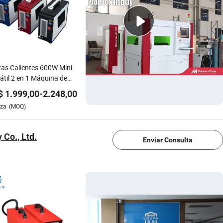
as Calientes 600W Mini
átil 2 en 1 Máquina de
dadura Láser Qcw con
$
1.999,00
-
2.248,00
a de Soldadura y Corte,
eza
(MOQ)
iamiento por Aire, Mango
1/4
ueño para Soldadura de
s de Metal, Corte y
Co., Ltd.
dadura Más Rápidos
Enviar Consulta