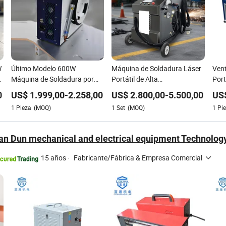
W
Último Modelo 600W
Máquina de Soldadura Láser
Vent
a
Máquina de Soldadura por
Portátil de Alta
Port
Láser de Fibra Mini Qcw
Personalización 1500W
Sol
0
US$
1.999,00
-
2.258,00
US$
2.800,00
-
5.500,00
US
Portátil Enfriamiento de Aire
2000W 3000W en 4 Máquina
Punt
1
Pieza
(MOQ)
1
Set
(MOQ)
1
Pi
o
Soldador y Cortador Láser de
de Limpieza de Soldador
Enfr
Mano para Hojas de Metal
Láser para Corte y
Peq
Acero Inoxidable Carbono
Eliminación de Óxido de Metal
Hoja
n Dun mechanical and electrical equipment Technology 
Aluminio
1
Sol
15 años
·
Fabricante/Fábrica & Empresa Comercial