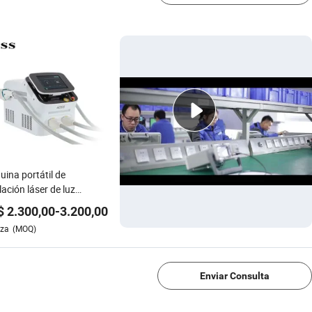
ina portátil de
lación láser de luz
ada dinámica
$
2.300,00
-
3.200,00
eza
(MOQ)
1/4
Enviar Consulta