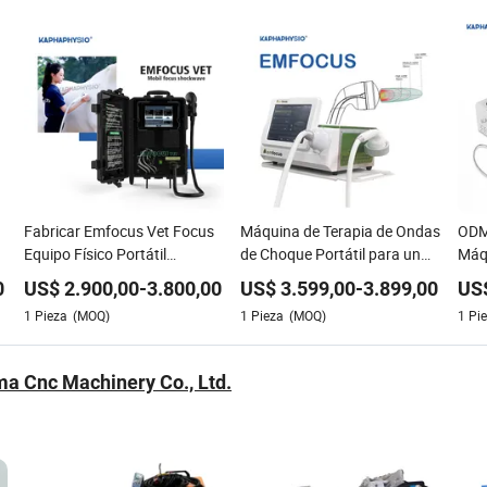
Fabricar Emfocus Vet Focus
Máquina de Terapia de Ondas
ODM
Equipo Físico Portátil
de Choque Portátil para un
Máqu
Máquina de Terapia de Ondas
Manejo Efectivo del Dolor
Onda
0
US$
2.900,00
-
3.800,00
US$
3.599,00
-
3.899,00
US
de Choque Fswt Médica
Tera
1
Pieza
(MOQ)
1
Pieza
(MOQ)
1
Pi
ma Cnc Machinery Co., Ltd.