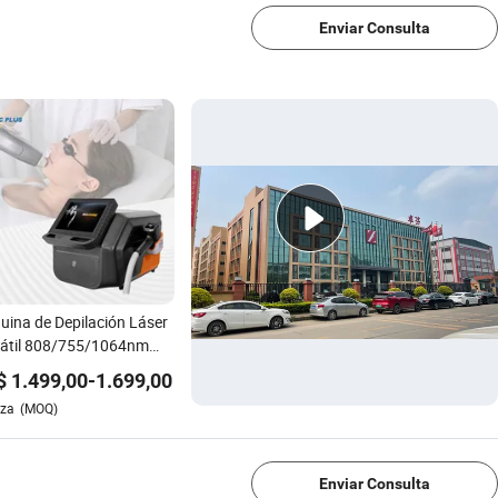
Enviar Consulta
ina de Depilación Láser
tátil 808/755/1064nm
venecimiento de Piel
$
1.499,00
-
1.699,00
ina de Depilación Láser
eza
(MOQ)
iodo
1/4
Enviar Consulta