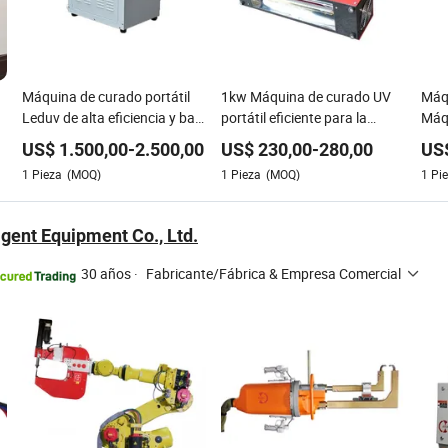
Máquina de curado portátil
1kw Máquina de curado UV
Máqu
Leduv de alta eficiencia y baja
portátil eficiente para la
Máq
temperatura para curar
prueba de productos
US$
1.500,00
-
2.500,00
US$
230,00
-
280,00
US
artículos pequeños
1
Pieza
(MOQ)
1
Pieza
(MOQ)
1
Pi
igent Equipment Co., Ltd.
30 años
·
Fabricante/Fábrica & Empresa Comercial