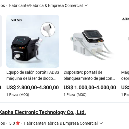
ños
·
Fabricante/Fábrica & Empresa Comercial
Equipo de salón portátil ADSS
Dispositivo portátil de
Máqu
máquina de láser de diodo
blanqueamiento de piel con
depi
para depilación
pulso, retraso, IPL, RF,
puls
0
US$
2.800,00
-
4.300,00
US$
1.000,00
-
4.000,00
US
máquina Elight con servicio
1
Pieza
(MOQ)
1
Pieza
(MOQ)
1
Pi
OEM/ODM
apha Electronic Technology Co., Ltd.
ños
·
5.0
·
Fabricante/Fábrica & Empresa Comercial