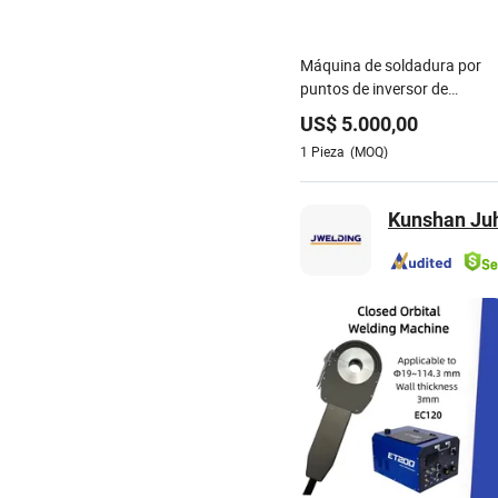
Máquina de soldadura por
puntos de inversor de
resistencia portátil y manual
US$
5.000,00
para carrocería de automóvil
1
Pieza
(MOQ)
y brazo oscilante
Kunshan Juh