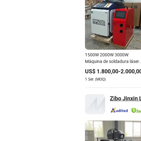
1500W 2000W 3000W
Máquina de soldadura láser
portátil de mano para metal
US$
1.800,00
-
2.000,0
acero inoxidable
1
Set
(MOQ)
Zibo Jinxin 