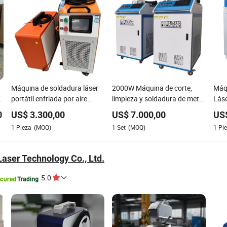
Máquina de soldadura láser
2000W Máquina de corte,
Máqu
portátil enfriada por aire
limpieza y soldadura de metal
Lás
1500W 3 en 1 máquina de
con láser de fibra portátil y
3000
0
US$
3.300,00
US$
7.000,00
US
soldadura láser de fibra
manual
de A
1
Pieza
(MOQ)
1
Set
(MOQ)
1
Pi
Laser Technology Co., Ltd.
5.0