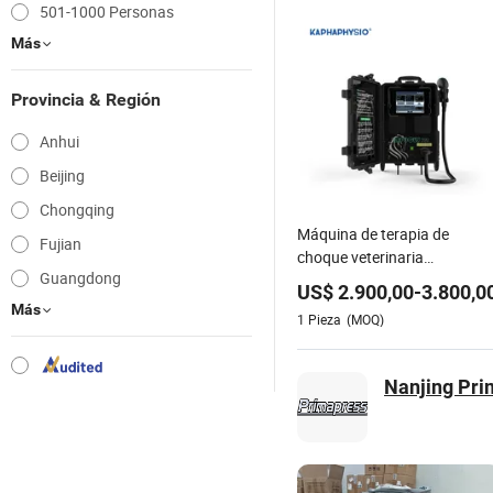
501-1000 Personas
Más
Provincia & Región
Anhui
Beijing
Chongqing
Máquina de terapia de
Fujian
choque veterinaria
Guangdong
Kaphaphysio Fswt Emfocus
US$
2.900,00
-
3.800,0
portátil para tratamiento del
Más
1
Pieza
(MOQ)
dolor
Nanjing Pri