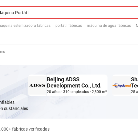
áquina esterilizadora fábricas
portátil fábricas
máquina de agua fábricas
res
Beijing ADSS
Sh
Development Co., Ltd.
Te
20 años · 310 empleados · 2,800 m²
25 
nfiables
ón sustanciales
,000+ fábricas verificadas