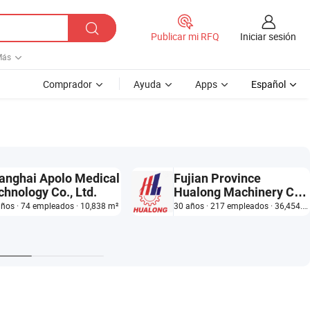
Iniciar sesión
Publicar mi RFQ
Más
Comprador
Ayuda
Apps
Español
anghai Apolo Medical
Fujian Province
chnology Co., Ltd.
Hualong Machinery Co.,
Ltd.
años · 74 empleados · 10,838 m²
30 años · 217 empleados · 36,454.89 m²