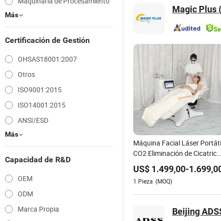
Maquinaria de Procesamiento
Magic Plus 
Más
Certificación de Gestión
OHSAS18001:2007
Otros
ISO9001:2015
ISO14001:2015
ANSI/ESD
Más
Máquina Facial Láser Portáti
CO2 Eliminación de Cicatrice
Capacidad de R&D
de Acné Reafirmación
US$
1.499,00
-
1.699,0
Vaginal Rejuvenecimiento
OEM
1
Pieza
(MOQ)
CO2 Máquina Láser
ODM
Fraccionada
Marca Propia
Beijing ADS