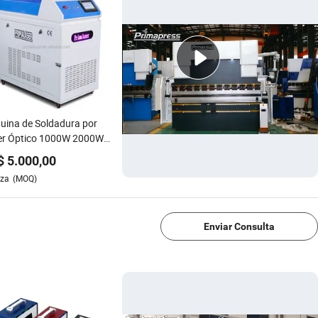
ina de Soldadura por
er Óptico 1000W 2000W
W Portátil de Fibra Láser
$
5.000,00
cero Inoxidable
eza
(MOQ)
1/4
Enviar Consulta