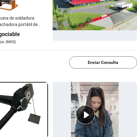
uina de soldadura
chadora portátil de
o
gociable
eza
(MOQ)
1/4
Enviar Consulta