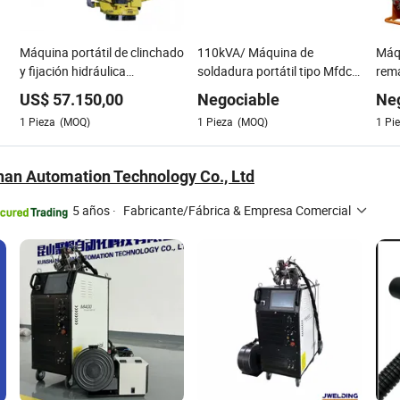
Máquina portátil de clinchado
110kVA/ Máquina de
Máq
y fijación hidráulica
soldadura portátil tipo Mfdc
rema
impulsada por motor servo
C
man
US$
57.150,00
Negociable
Ne
para unión de múltiples
1
Pieza
(MOQ)
1
Pieza
(MOQ)
1
Pi
materiales
an Automation Technology Co., Ltd
5 años
·
Fabricante/Fábrica & Empresa Comercial