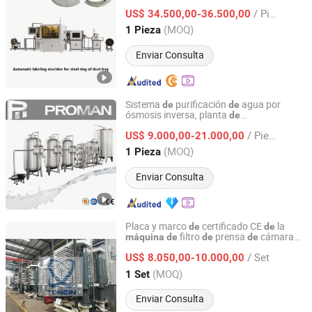
apertura
bolsas filtrantes
PP
de
de
/ Pieza
US$ 34.500,00-36.500,00
Jiangsu, China
Desde 2025
(MOQ)
1 Pieza
Enviar Consulta
Sistema
purificación
agua por
de
de
ósmosis inversa, planta
de
Zhangjiagang Proman Machine Co., Ltd.
ablandamiento
agua, filtro
agua
de
de
de
/ Pieza
pozo,
tratamiento
agua,
US$ 9.000,00-21.000,00
máquina
de
de
precio
Jiangsu, China
Desde 2017
(MOQ)
1 Pieza
Enviar Consulta
Placa y marco
certificado CE
la
de
de
filtro
prensa
cámara
máquina
de
de
de
Nuclear Industry Yantai Toncin Group Co., Ltd.
Toncin 1-270m2
/ Set
US$ 8.050,00-10.000,00
Shandong, China
Desde 2021
(MOQ)
1 Set
Enviar Consulta