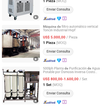
Guangdong, China
Desde 2026
(MOQ)
1 Pieza
Enviar Consulta
filtro automático vertical
Máquina
de
Toncin Industrial Hvpf
Nuclear Industry Yantai Toncin Group Co., Ltd.
/ Pieza
US$ 5.000,00
Shandong, China
Desde 2021
(MOQ)
1 Pieza
Enviar Consulta
500lph Planta
Purificación
Agua
de
de
Potable por Ósmosis Inversa Costo
Guangzhou Kai Yuan Water Treatment Equipment Co.,
Sistema
Filtro
Agua Sistema
de
de
de
Ltd.
/ Set
Tratamiento
Agua
US$ 800,00-1.600,00
de
Máquina
de
Producción
Agua Pura
de
(MOQ)
1 Set
Guangdong, China
Desde 2013
Enviar Consulta