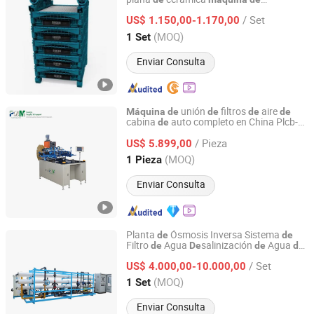
Sihyflux Co., Ltd.
tratamiento
agua MBR
de
/ Set
US$ 1.150,00-1.170,00
Shandong, China
Desde 2025
(MOQ)
1 Set
Enviar Consulta
unión
filtros
aire
Máquina
de
de
de
de
cabina
auto completo en China Plcb-
de
Hebei Luman Filter Parts Co., Ltd.
500-4
/ Pieza
US$ 5.899,00
Hebei, China
Desde 2024
(MOQ)
1 Pieza
Enviar Consulta
Planta
Ósmosis Inversa Sistema
de
de
Filtro
Agua
salinización
Agua
de
De
de
de
Guangzhou Chunke Environmental Technology Co., Ltd.
Mar Sal para Sistema
Purificación
de
de
/ Set
Agua Potable
salinización
US$ 4.000,00-10.000,00
Máquina
de
De
Agua
Mar
de
de
Guangdong, China
Desde 2014
(MOQ)
1 Set
Enviar Consulta