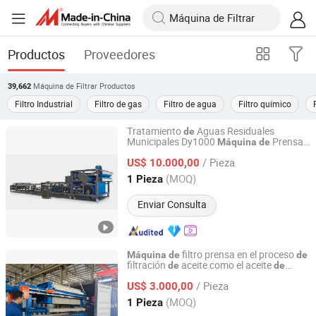
Productos
Proveedores
Máquina de Filtrar
Productos
39,662
Filtro Industrial
Filtro de gas
Filtro de agua
Filtro químico
Tratamiento
Aguas Residuales
de
Municipales Dy1000
Prensa
Máquina
de
Henan Jincheng Filter Equipment Co., Ltd.
Filtro
Cinta
de
de
/ Pieza
US$ 10.000,00
Henan, China
Desde 2013
(MOQ)
1 Pieza
Enviar Consulta
filtro prensa en el proceso
Máquina
de
de
filtración
aceite como el aceite
de
de
Henan Jincheng Filter Equipment Co., Ltd.
palma
/ Pieza
US$ 3.000,00
Henan, China
Desde 2013
(MOQ)
1 Pieza