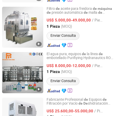
Filtro
aceite para freidora
de
de
máquina
presión automática
malla
de
de
de
ZHUCHENG XINXUDONG MACHINERY CO., LTD.
cinturón
alta calidad TCA
de
/ Pieza
US$ 5.000,00-49.000,00
Shandong, China
Desde 2022
(MOQ)
1 Pieza
Enviar Consulta
El agua pura, equipos
la línea
de
de
embotellado Purifiying Hydranautics RO
Zhangjiagang Proman Machine Co., Ltd.
Esterilizador
membrana
Osmosis
de
de
/ Pieza
Inversa Tratamiento
agua Filtro
US$ 8.000,00-12.000,00
de
de
purificación
la
de
máquina
Jiangsu, China
Desde 2017
(MOQ)
1 Pieza
Enviar Consulta
Fabricante Profesional
Equipos
de
de
Filtración por Vacío
shidratación
de
De
Shenzhen Aitai Technology Co., Ltd.
Profunda para Metalurgia
/ Pieza
US$ 25.600,00-55.000,00