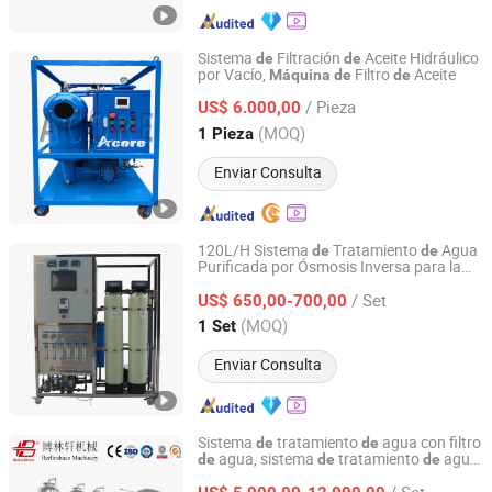
Sistema
Filtración
Aceite Hidráulico
de
de
por Vacío,
Filtro
Aceite
Máquina
de
de
Chongqing Acore Filtration Co., Ltd.
/ Pieza
US$ 6.000,00
Chongqing, China
Desde 2026
(MOQ)
1 Pieza
Enviar Consulta
120L/H Sistema
Tratamiento
Agua
de
de
Purificada por Ósmosis Inversa para la
Ningbo Golden Yangtze River Water Treatment Equipment
Purificación
Agua Potable Planta
de
de
Co., Ltd
/ Set
Agua RO
US$ 650,00-700,00
(MOQ)
1 Set
Zhejiang, China
Desde 2024
Enviar Consulta
Sistema
tratamiento
agua con filtro
de
de
agua, sistema
tratamiento
agua
de
de
de
Zhangjiagang Berlinshuan Machinery Co., Ltd.
por ósmosis inversa,
filtro
máquina
de
de
/ Set