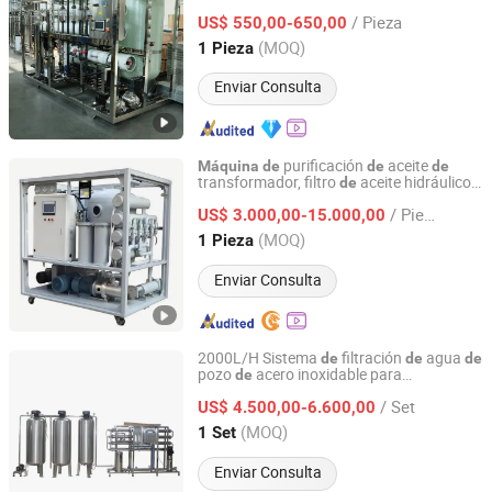
Potable Maquinaria
Tratamiento
de
/ Pieza
US$ 550,00-650,00
Henan, China
Desde 2024
(MOQ)
1 Pieza
Enviar Consulta
purificación
aceite
Máquina
de
de
de
transformador, filtro
aceite hidráulico,
de
Chongqing Super Mechanical&Electrical Co., Ltd
purificador
aceite
transformador
de
de
/ Pieza
personalizado
fábrica
US$ 3.000,00-15.000,00
de
Chongqing, China
Desde 2025
(MOQ)
1 Pieza
Enviar Consulta
2000L/H Sistema
filtración
agua
de
de
de
pozo
acero inoxidable para
de
Guangzhou Kai Yuan Water Treatment Equipment Co.,
tratamiento
aguas subterráneas,
de
Ltd.
/ Set
sistema
filtración industrial, precio
US$ 4.500,00-6.600,00
de
de
purificadora
agua
máquina
de
(MOQ)
1 Set
Guangdong, China
Desde 2013
Enviar Consulta