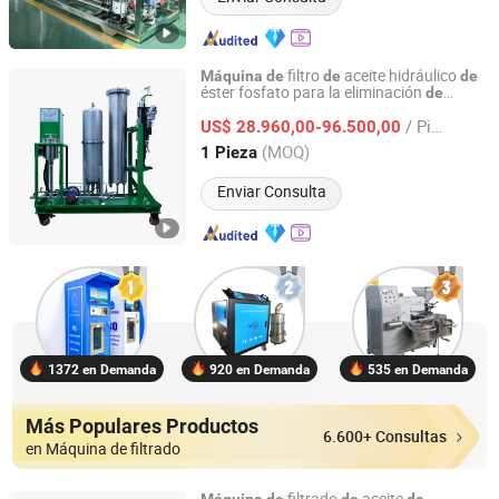
filtro
aceite hidráulico
Máquina
de
de
de
éster fosfato para la eliminación
de
Shenzhen Aitai Technology Co., Ltd.
shidratación y ácido en plantas
de
de
/ Pieza
energía térmica
US$ 28.960,00-96.500,00
Guangdong, China
Desde 2026
(MOQ)
1 Pieza
Enviar Consulta
1372 en Demanda
920 en Demanda
535 en Demanda
Más Populares Productos
6.600+ Consultas
en Máquina de filtrado