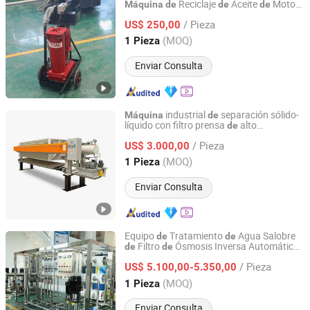
Reciclaje
Aceite
Motor
Máquina
de
de
de
Xinxiang Lifeierte Filter Corp. Ltd.
Usado
/ Pieza
US$ 250,00
Henan, China
Desde 2017
(MOQ)
1 Pieza
Enviar Consulta
industrial
separación sólido-
Máquina
de
líquido con filtro prensa
alto
de
Dongguang Sansheng Machinery Co., Ltd.
rendimiento
/ Pieza
US$ 3.000,00
Hebei, China
Desde 2026
(MOQ)
1 Pieza
Enviar Consulta
Equipo
Tratamiento
Agua Salobre
de
de
Filtro
Ósmosis Inversa Automático
de
de
Henan Longjiang Water Treatment Equipment Co., Ltd.
Completo al por Mayor 4000L 4t/H
/ Pieza
Filtro Subterránea
US$ 5.100,00-5.350,00
Máquina
de
Henan, China
Desde 2024
(MOQ)
1 Pieza
Enviar Consulta