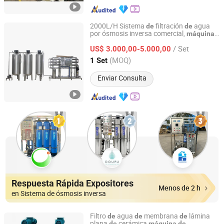
2000L/H Sistema
filtración
agua
de
de
por ósmosis inversa comercial,
máquina
Guangzhou Kai Yuan Water Treatment Equipment Co.,
purificadora, costo
planta RO, equipo
de
Ltd.
/ Set
tratamiento
agua para botellas
US$ 3.000,00-5.000,00
de
de
de
bebida
(MOQ)
1 Set
Guangdong, China
Desde 2013
Enviar Consulta
Respuesta Rápida Expositores
Menos de 2 h
en Sistema de ósmosis inversa
Filtro
agua
membrana
lámina
de
de
de
plana
cerámica
de
máquina
de