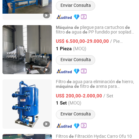
Enviar Consulta
pliegue para cartuchos
Máquina
de
de
filtro
agua
PP fundido por soplado
de
de
Changzhou Fengju Machinery Equipment Co., Ltd.
que ahorra energía
/ Pieza
US$ 6.500,00-29.000,00
Jiangsu, China
Desde 2025
(MOQ)
1 Pieza
Enviar Consulta
Filtro
agua para eliminación
hierro,
de
de
filtro
arena para
máquina
de
de
Hunan Dawning Environmental Protection Equipment Co.,
eliminación
hierro
de
Ltd.
/ Set
US$ 200,00-2.000,00
(MOQ)
1 Set
Hunan, China
Desde 2018
Enviar Consulta
Filtros
Filtración Hydac Carro Ofu 10
de