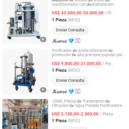
filtrado
aceite
Máquina
de
de
de
transformador con
shidratación
de
Shenzhen Aitai Technology Co., Ltd.
profunda y
sgasificación al vacío para
de
/ Pieza
transformadores eléctricos
US$ 43.000,00-92.000,00
Guangdong, China
Desde 2026
(MOQ)
1 Pieza
Enviar Consulta
Purificador
aceite lubricante
de
de
protección
alta precisión popular para
de
Shenzhen Aitai Technology Co., Ltd.
s
precisión
máquina
de
/ Pieza
US$ 9.800,00-21.000,00
Guangdong, China
Desde 2026
(MOQ)
1 Pieza
Enviar Consulta
1000L Planta
Tratamiento
de
de
Filtración
Agua Potable Purificadora
de
Henan Longjiang Water Treatment Equipment Co., Ltd.
Ósmosis Inversa
de
/ Pieza
US$ 2.100,00-2.300,00
Henan, China
Desde 2024
(MOQ)
1 Pieza