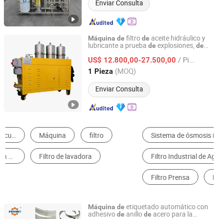
Enviar Consulta
filtro
aceite hidráulico y
Máquina
de
de
lubricante a prueba
explosiones,
de
de
Shenzhen Aitai Technology Co., Ltd.
precisión y móvil para fábricas
acero
de
/ Pieza
US$ 12.800,00-27.500,00
Guangdong, China
Desde 2026
(MOQ)
1 Pieza
Enviar Consulta
Sistema de ósmosis inversa
Máquina de Filtro de Aire
Filtro Industrial de Agua
Equipo de Tratamiento de Aguas Residuales
Filtro Prensa
Filtro de Aceite
etiquetado automático con
Máquina
de
adhesivo
anillo
acero para la
de
de
Changzhou Zhishuo Automatic Equipment Co., Ltd.