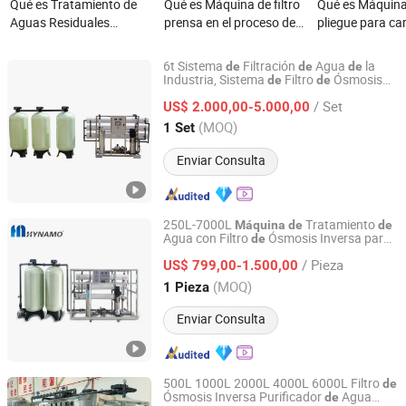
Qué es Tratamiento de
Qué es Máquina de filtro
Qué es Máquina
Aguas Residuales
prensa en el proceso de
pliegue para ca
Municipales Dy1000
filtración de aceite como
de filtro de agu
Máquina de Prensa de
el aceite de palma
fundido por so
6t Sistema
Filtración
Agua
la
de
de
de
Filtro de Cinta
ahorra energía
Industria, Sistema
Filtro
Ósmosis
de
de
Ningbo Golden Yangtze River Water Treatment Equipment
Inversa, Purificador
Agua,
de
Máquina
de
Co., Ltd
/ Set
Tratamiento
Purificación para Riego
US$ 2.000,00-5.000,00
de
Agrícola
(MOQ)
1 Set
Zhejiang, China
Desde 2024
Enviar Consulta
250L-7000L
Tratamiento
Máquina
de
de
Agua con Filtro
Ósmosis Inversa para
de
Hangzhou Haina Environmental Protection Tech Co., Ltd.
Estación
Recarga
Agua
de
de
/ Pieza
US$ 799,00-1.500,00
Zhejiang, China
Desde 2019
(MOQ)
1 Pieza
Enviar Consulta
500L 1000L 2000L 4000L 6000L Filtro
de
Ósmosis Inversa Purificador
Agua
de
Henan Longjiang Water Treatment Equipment Co., Ltd.