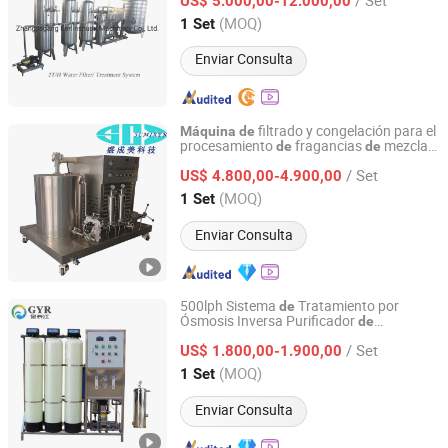
agua por ósmosis inversa, sistema
US$ 5.000,00-12.000,00
de
agua por ósmosis inversa,
máquina
de
Jiangsu, China
Desde 2019
(MOQ)
1 Set
ósmosis inversa
Enviar Consulta
filtrado y congelación para el
Máquina
de
procesamiento
fragancias
mezcla
de
de
Guangzhou Scmixer Machinery Technology Co., Ltd.
perfumes
de
/ Set
US$ 4.800,00-4.900,00
Guangdong, China
Desde 2021
(MOQ)
1 Set
Enviar Consulta
500lph Sistema
Tratamiento por
de
Ósmosis Inversa Purificador
de
Ningbo Golden Yangtze River Water Treatment Equipment
salinización
Agua
Mar Filtro
De
de
de
Co., Ltd
/ Set
Purificadora para Filtro
Agua
US$ 1.800,00-1.900,00
Máquina
de
Potable/Planta
Ósmosis Inversa en
de
(MOQ)
1 Set
Etiopía
Zhejiang, China
Desde 2024
Enviar Consulta