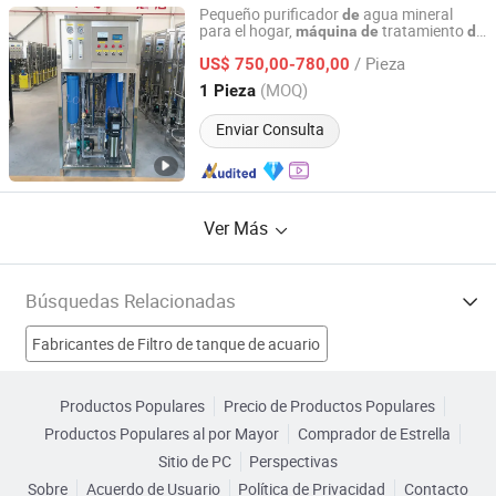
Pequeño purificador
agua mineral
de
para el hogar,
tratamiento
máquina
de
de
Henan Longjiang Water Treatment Equipment Co., Ltd.
filtración por ósmosis inversa
/ Pieza
US$ 750,00-780,00
Henan, China
Desde 2024
(MOQ)
1 Pieza
Enviar Consulta
Ver Más
Búsquedas Relacionadas
Fabricantes de Filtro de tanque de acuario
Fabricantes de Máquina
Fabricantes de filtro
Productos Populares
Precio de Productos Populares
Productos Populares al por Mayor
Comprador de Estrella
Fabricantes de máquina de filtración de agua mineral
Sitio de PC
Perspectivas
Sobre
Acuerdo de Usuario
Política de Privacidad
Contacto
Filtro de lavadora Fábricas
prensa de filtro Fábricas