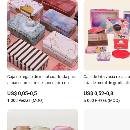
Caja de regalo de metal cuadrada para
Caja de lata vacía reciclab
almacenamiento de chocolate con
lata de metal de grado ali
menta y azúcar
cierre para embalaje cosm
US$ 0,05-0,5
US$ 0,52-0,8
sostenible con ventana
1.000 Piezas (MOQ)
5.000 Piezas (MOQ)