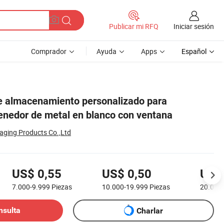
Iniciar sesión
Publicar mi RFQ
Comprador
Ayuda
Apps
Español
e almacenamiento personalizado para
enedor de metal en blanco con ventana
ging Products Co.,Ltd
US$ 0,55
US$ 0,50
US$
7.000-9.999
Piezas
10.000-19.999
Piezas
20.000
nsulta
Charlar