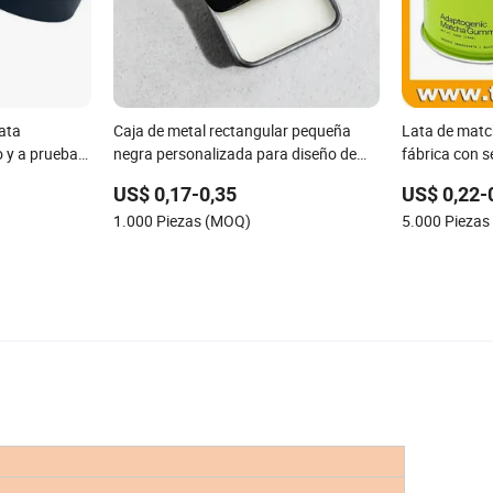
lata
Caja de metal rectangular pequeña
Lata de matc
o y a prueba
negra personalizada para diseño de
fábrica con s
de pastillas
logotipo, lata de metal, caja de menta,
rosca, lata h
US$ 0,17-0,35
US$ 0,22-
perfume sólido, jabón para cejas,
para envases 
1.000 Piezas (MOQ)
5.000 Pieza
bálsamo labial, caja deslizante
cacao y polv
por mayor