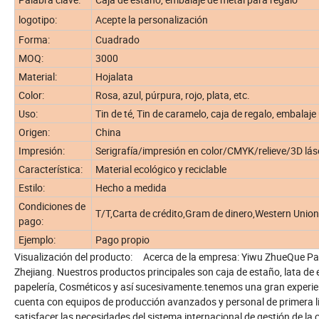
logotipo:
Acepte la personalización
Forma:
Cuadrado
MOQ:
3000
Material:
Hojalata
Color:
Rosa, azul, púrpura, rojo, plata, etc.
Uso:
Tin de té, Tin de caramelo, caja de regalo, embalaje 
Origen:
China
Impresión:
Serigrafía/impresión en color/CMYK/relieve/3D lás
Característica:
Material ecológico y reciclable
Estilo:
Hecho a medida
Condiciones de
T/T,Carta de crédito,Gram de dinero,Western Unio
pago:
Ejemplo:
Pago propio
Visualización del producto: Acerca de la empresa: Yiwu ZhueQue Pack
Zhejiang. Nuestros productos principales son caja de estaño, lata de 
papelería, Cosméticos y así sucesivamente.tenemos una gran experien
cuenta con equipos de producción avanzados y personal de primera lí
satisfacer las necesidades del sistema internacional de gestión de la 