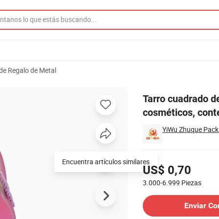
de Regalo de Metal
alizado para cosméticos, contenedor de metal en blanco con ventana
Tarro cuadrado d
cosméticos, cont
YiWu Zhuque Packa
Precios
US$ 0,70
3.000-6.999
Piezas
Contactar al Proveedor
Enviar Co