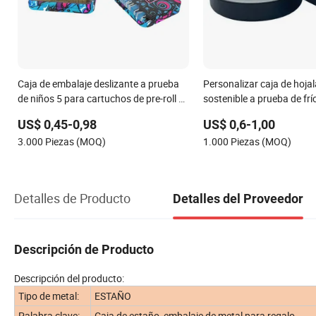
Caja de embalaje deslizante a prueba
Personalizar caja de hoja
de niños 5 para cartuchos de pre-roll y
sostenible a prueba de frí
latas de metal para pre-roll
de niños para el embalaje 
US$ 0,45-0,98
US$ 0,6-1,00
3.000 Piezas (MOQ)
1.000 Piezas (MOQ)
Detalles de Producto
Detalles del Proveedor
Descripción de Producto
Descripción del producto:
Tipo de metal:
ESTAÑO
Palabra clave:
Caja de estaño, embalaje de metal para regalo