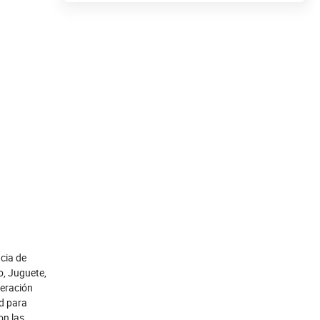
cia de
o, Juguete,
peración
d para
on las