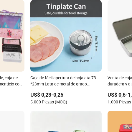
le, caja de
Caja de fácil apertura de hojalata 73
Venta de caj
menticio con
*23mm Lata de metal de grado
duradera y a 
ético
alimenticio para empaquetar pasteles,
empaquetado
US$ 0,23-0,25
US$ 0,6-1
postres y carne con impresión en color
5.000 Piezas (MOQ)
1.000 Pieza
especial CMYK