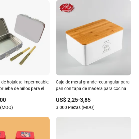
a de hojalata impermeable,
Caja de metal grande rectangular para
prueba de niños para el
pan con tapa de madera para cocina
 de tabaco
doméstica y repostería
,00
US$ 2,25-3,85
s (MOQ)
3.000 Piezas (MOQ)