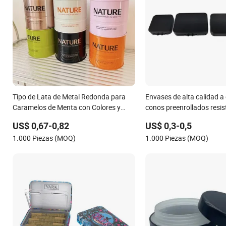
Tipo de Lata de Metal Redonda para
Envases de alta calidad a
Caramelos de Menta con Colores y
conos preenrollados resis
Tamaños Múltiples Personalizados 8oz
niños, diseño personaliza
US$ 0,67-0,82
US$ 0,3-0,5
16oz Caja de Lata de Metal Vacía
metal con tapa abatible, 
1.000 Piezas (MOQ)
1.000 Piezas (MOQ)
hierro