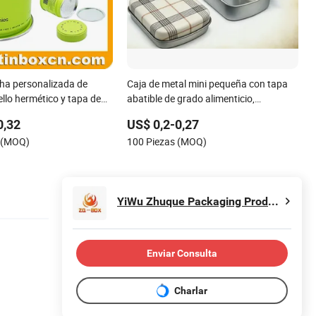
ha personalizada de
Caja de metal mini pequeña con tapa
ello hermético y tapa de
abatible de grado alimenticio,
ermética lista en stock
fabricada directamente en fábrica,
0,32
US$ 0,2-0,27
de gomitas de té verde,
para caramelos de menta. Envase
s (MOQ)
100 Piezas (MOQ)
o de maca, proveedor al
personalizado impreso de lata metálica
con bisagra para confitería
YiWu Zhuque Packaging Products Co.,Ltd
Enviar Consulta
Charlar