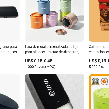
 granel para
Lata de metal personalizada de lujo
Caja de meta
tentes a los
para almacenamiento de alimentos,
caramelos, e
do, caja de
redonda y cuadrada, para polvo de
chicles de m
US$ 0,15-0,45
US$ 0,13-
estuche de
proteína, té, granos de café, chocolate,
1.000 Piezas (MOQ)
5.000 Pieza
galletas, velas, caramelos y menta