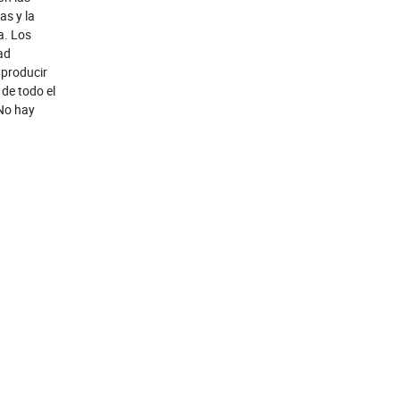
as y la
a. Los
ad
 producir
de todo el
 No hay