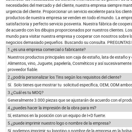
necesidades del mercado y del cliente, nuestra empresa siempre manti
urgencia del cliente. Proporcionar un servicio excelente para los clie
productos de nuestra empresa se venden en todo el mundo. La empre
satisfactoria y perfecto servicio posventa. Nuestra fábrica de cooper
de acuerdo con los dibujos proporcionados por nuestros clientes. Lo
mundo para visitar nuestra empresa y cooperar con nosotros sobre la
negocios demasiado pequeños. Buscando su consulta. PREGUNTA
1.¿es una empresa comercial o fabricante?
Nuestros productos principales son caja de estaño, lata de estaño y
Alimentos, vino, Juguete, papelería, Cosméticos y así sucesivamente
proveedor fiable.
2.¿podría personalizar los Tins según los requisitos del cliente?
Sí. Solo tienes que mostrar tu solicitud específica, OEM, ODM ambo
3.¿Cuál es tu MOQ?
Generalmente 3.000 piezas que se ajustarán de acuerdo con el prod
4.¿puedes hacer la impresión de la obra para mí?
Sí, estamos en la posición con un equipo de I+D fuerte.
5.¿puede imprimir nuestro logo o nombre de la empresa?
Sí, podemos imprimir su logotipo o nombre de la empresa en la bolsa .