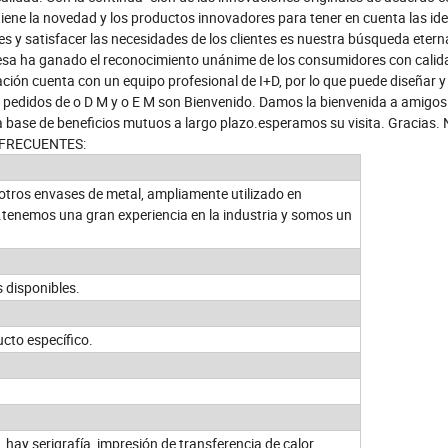
ene la novedad y los productos innovadores para tener en cuenta las ide
ntes y satisfacer las necesidades de los clientes es nuestra búsqueda etern
sa ha ganado el reconocimiento unánime de los consumidores con calid
ación cuenta con un equipo profesional de I+D, por lo que puede diseñar y
s pedidos de o D M y o E M son Bienvenido. Damos la bienvenida a amigos 
 base de beneficios mutuos a largo plazo.esperamos su visita. Gracias.
S FRECUENTES:
 otros envases de metal, ampliamente utilizado en
.tenemos una gran experiencia en la industria y somos un
s disponibles.
ucto específico.
hay serigrafía, impresión de transferencia de calor,