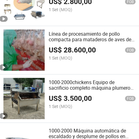
US$
2.800,00
FOB
1 Set
(MOQ)
Línea de procesamiento de pollo
compacta para mataderos de aves de
corral halal de completo automatismo
US$
28.600,00
FOB
1 Set
(MOQ)
1000-2000chickens Equipo de
sacrificio completo máquina plumeros
para pollo, pato y codorniz
US$
3.500,00
FOB
1 Set
(MOQ)
1000-2000 Máquina automática de
escaldado y desplume de pollos en