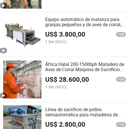
Equipo automático de matanza para
granjas pequeñas y de aves de corral,
maquinaria para desplumar pollos
US$
3.800,00
FOB
1 Set
(MOQ)
África Halal 200-1500bph Matadero de
Aves de Corral Máquina de Sacrificio
de Pollos
US$
28.600,00
FOB
1 Set
(MOQ)
Línea de sacrificio de pollos
semiautomática para mataderos de
aves, máquina plumería
US$
2.800,00
FOB