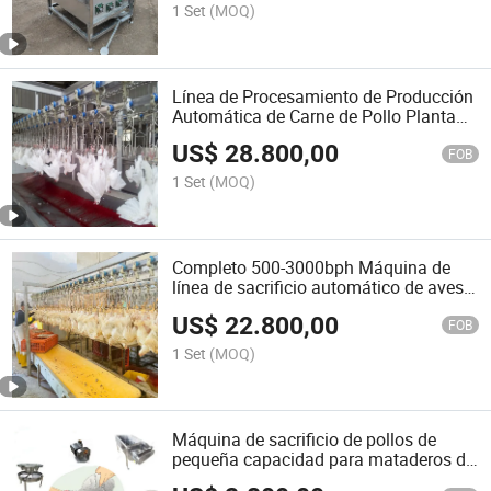
1 Set
(MOQ)
Línea de Procesamiento de Producción
Automática de Carne de Pollo Planta
de Acero Inoxidable 304
US$
28.800,00
FOB
1 Set
(MOQ)
Completo 500-3000bph Máquina de
línea de sacrificio automático de aves
de corral para pollos
US$
22.800,00
FOB
1 Set
(MOQ)
Máquina de sacrificio de pollos de
pequeña capacidad para mataderos de
aves de corral a buen precio