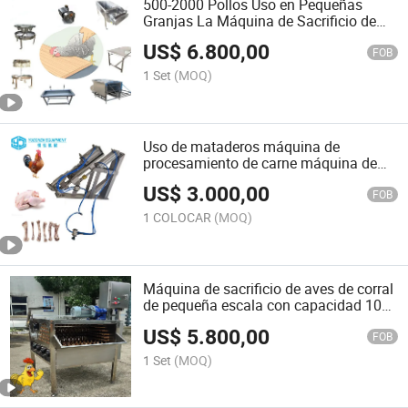
500-2000 Pollos Uso en Pequeñas
Granjas La Máquina de Sacrificio de
Aves de Corral
US$
6.800,00
FOB
1 Set
(MOQ)
Uso de mataderos máquina de
procesamiento de carne máquina de
deshuesado de carne de pollo quitar
US$
3.000,00
pierna máquina
FOB
1 COLOCAR
(MOQ)
Máquina de sacrificio de aves de corral
de pequeña escala con capacidad 100-
2000 para patos y pollos, plumeros
US$
5.800,00
FOB
1 Set
(MOQ)