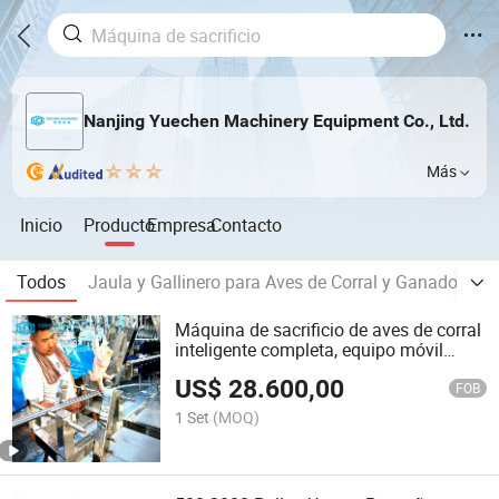
Nanjing Yuechen Machinery Equipment Co., Ltd.
Más
Inicio
Producto
Empresa
Contacto
Todos
Jaula y Gallinero para Aves de Corral y Ganado
Eq
Máquina de sacrificio de aves de corral
inteligente completa, equipo móvil
compacto de sacrificio de pollos en
US$
28.600,00
venta
FOB
1 Set
(MOQ)