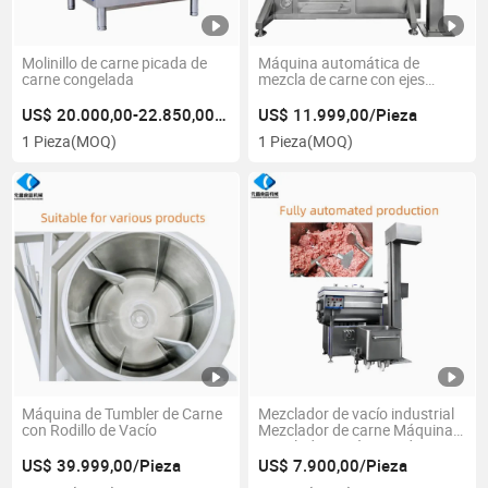
Molinillo de carne picada de
Máquina automática de
carne congelada
mezcla de carne con ejes
diferentes para productos
diferentes
US$ 20.000,00-22.850,00/Pieza
US$ 11.999,00/Pieza
1 Pieza
(MOQ)
1 Pieza
(MOQ)
Máquina de Tumbler de Carne
Mezclador de vacío industrial
con Rodillo de Vacío
Mezclador de carne Máquina
mezcladora Máquina de carne
US$ 39.999,00/Pieza
US$ 7.900,00/Pieza