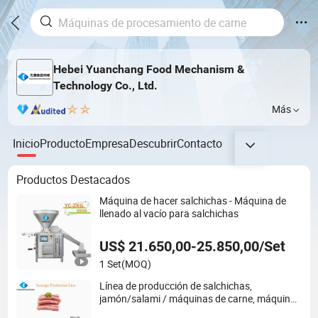
Hebei Yuanchang Food Mechanism &
Technology Co., Ltd.
Más
Inicio
Producto
Empresa
Descubrir
Contacto
Productos Destacados
Máquina de hacer salchichas - Máquina de
llenado al vacío para salchichas
US$ 21.650,00-25.850,00/Set
1 Set
(MOQ)
Línea de producción de salchichas,
jamón/salami / máquinas de carne, máquina
para hacer salchichas