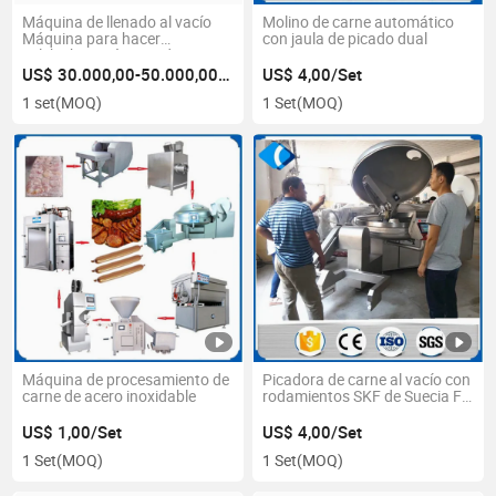
Máquina de llenado al vacío
Molino de carne automático
Máquina para hacer
con jaula de picado dual
salchichas Máquina de
procesamiento de alimentos
US$ 30.000,00-50.000,00/set
US$ 4,00/Set
1 set
(MOQ)
1 Set
(MOQ)
Máquina de procesamiento de
Picadora de carne al vacío con
carne de acero inoxidable
rodamientos SKF de Suecia Fr.
y Re
US$ 1,00/Set
US$ 4,00/Set
1 Set
(MOQ)
1 Set
(MOQ)