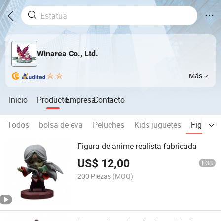
Winarea Co., Ltd.
Más
Inicio
Producto
Empresa
Contacto
Todos
bolsa de eva
Peluches
Kids juguetes
Figurilla
Figura de anime realista fabricada
US$
12,00
FOB
200 Piezas
(MOQ)