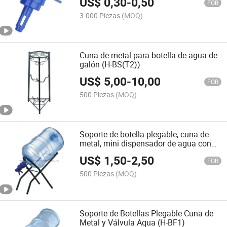
US$
0,30
-
0,50
FOB
3.000 Piezas
(MOQ)
Cuna de metal para botella de agua de
galón (H-BS(T2))
US$
5,00
-
10,00
FOB
500 Piezas
(MOQ)
Soporte de botella plegable, cuna de
metal, mini dispensador de agua con
válvula Aqua (H-BF)
US$
1,50
-
2,50
FOB
500 Piezas
(MOQ)
Soporte de Botellas Plegable Cuna de
Metal y Válvula Aqua (H-BF1)