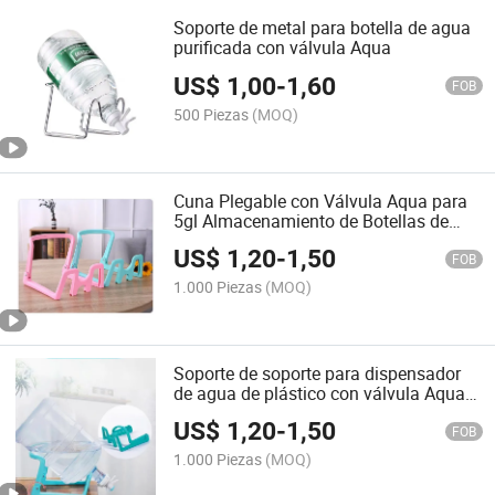
Soporte de metal para botella de agua
purificada con válvula Aqua
US$
1,00
-
1,60
FOB
500 Piezas
(MOQ)
Cuna Plegable con Válvula Aqua para
5gl Almacenamiento de Botellas de
Agua (H-BC(P3))
US$
1,20
-
1,50
FOB
1.000 Piezas
(MOQ)
Soporte de soporte para dispensador
de agua de plástico con válvula Aqua
para botella de agua
US$
1,20
-
1,50
FOB
1.000 Piezas
(MOQ)