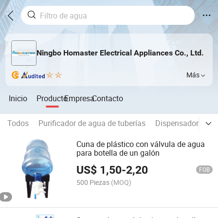
Ningbo Homaster Electrical Appliances Co., Ltd.
Más
Inicio
Producto
Empresa
Contacto
Todos
Purificador de agua de tuberías
Dispensador de a
Cuna de plástico con válvula de agua
para botella de un galón
US$
1,50
-
2,20
FOB
500 Piezas
(MOQ)