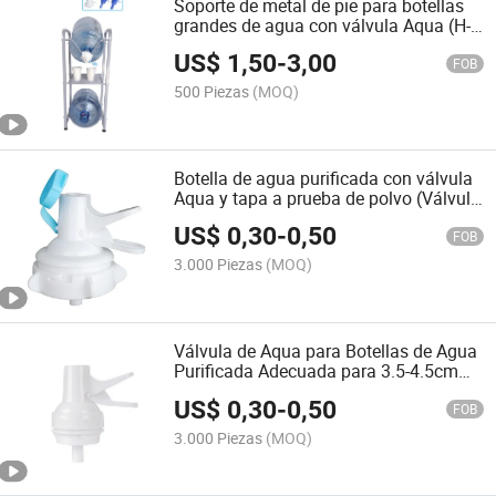
Soporte de metal de pie para botellas
grandes de agua con válvula Aqua (H-
BC2)
US$
1,50
-
3,00
FOB
500 Piezas
(MOQ)
Botella de agua purificada con válvula
Aqua y tapa a prueba de polvo (Válvula
A)
US$
0,30
-
0,50
FOB
3.000 Piezas
(MOQ)
Válvula de Aqua para Botellas de Agua
Purificada Adecuada para 3.5-4.5cm
Boca (Válvula S)
US$
0,30
-
0,50
FOB
3.000 Piezas
(MOQ)