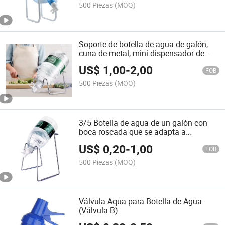
500 Piezas
(MOQ)
Soporte de botella de agua de galón,
cuna de metal, mini dispensador de
agua con válvula Aqua
US$
1,00
-
2,00
FOB
500 Piezas
(MOQ)
3/5 Botella de agua de un galón con
boca roscada que se adapta a
diferentes tamaños de grifo, piezas de
US$
0,20
-
1,00
repuesto para dispensador de agua (H-
FOB
V&C(ST))
500 Piezas
(MOQ)
Válvula Aqua para Botella de Agua
(Válvula B)