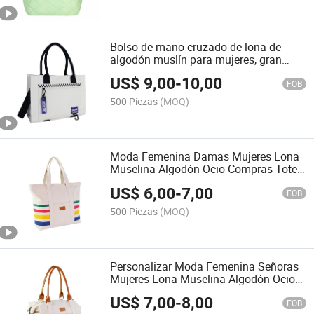
Bolso de mano cruzado de lona de
algodón muslín para mujeres, gran
capacidad, ocio y compras (CY1861)
US$
9,00
-
10,00
FOB
500 Piezas
(MOQ)
Moda Femenina Damas Mujeres Lona
Muselina Algodón Ocio Compras Tote
Bolso (CY0127)
US$
6,00
-
7,00
FOB
500 Piezas
(MOQ)
Personalizar Moda Femenina Señoras
Mujeres Lona Muselina Algodón Ocio
Viaje Compras Hobo Bolso Tote
US$
7,00
-
8,00
(CY0128)
FOB