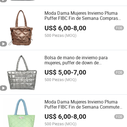
Moda Dama Mujeres Invierno Pluma
Puffer FIBC Fin de Semana Compras
Conmutador Tote Bolso (CY3702)
US$
6,00
-
8,00
FOB
500 Piezas
(MOQ)
Bolsa de mano de invierno para
mujeres, puffer de down de
Guangzhou, bolsa de fin de semana y
US$
5,00
-
7,00
de transporte (CY3558)
FOB
500 Piezas
(MOQ)
Moda Dama Mujeres Invierno Pluma
Puffer FIBC Fin de Semana Commuter
Tote Bolso (CY3533)
US$
6,00
-
8,00
FOB
500 Piezas
(MOQ)