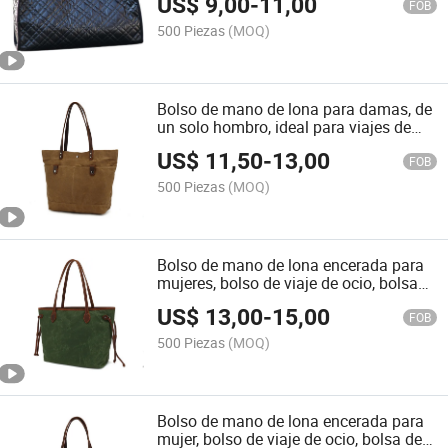
US$
9,00
-
11,00
de plumas (CY0133)
FOB
500 Piezas
(MOQ)
Bolso de mano de lona para damas, de
un solo hombro, ideal para viajes de
ocio y compras (CY0086)
US$
11,50
-
13,00
FOB
500 Piezas
(MOQ)
Bolso de mano de lona encerada para
mujeres, bolso de viaje de ocio, bolsa
de compras, almacenamiento
US$
13,00
-
15,00
(CY0088)
FOB
500 Piezas
(MOQ)
Bolso de mano de lona encerada para
mujer, bolso de viaje de ocio, bolsa de