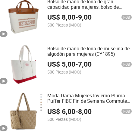
Bolso de mano de lona de gran
capacidad para mujeres, bolso de
compras de algodón muselina para
US$
8,00
-
9,00
damas (CY1891)
FOB
500 Piezas
(MOQ)
Bolso de mano de lona de muselina de
algodón para mujeres (CY1895)
US$
5,00
-
7,00
FOB
500 Piezas
(MOQ)
Moda Dama Mujeres Invierno Pluma
Puffer FIBC Fin de Semana Commuter
Tote Bolso (CY1896)
US$
6,00
-
8,00
FOB
500 Piezas
(MOQ)