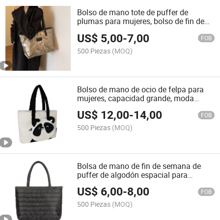
Bolso de mano tote de puffer de
plumas para mujeres, bolso de fin de
semana y de transporte (CY9944)
US$
5,00
-
7,00
FOB
500 Piezas
(MOQ)
Bolso de mano de ocio de felpa para
mujeres, capacidad grande, moda
invierno, (CY2800)
US$
12,00
-
14,00
FOB
500 Piezas
(MOQ)
Bolsa de mano de fin de semana de
puffer de algodón espacial para
mujeres en Guangzhou (CY3392)
US$
6,00
-
8,00
FOB
500 Piezas
(MOQ)