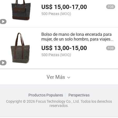
compras (CY0087)
US$
15,00
-
17,00
FOB
500 Piezas
(MOQ)
Bolso de mano de lona encerada para
mujer, de un solo hombro, para viajes
de ocio, compras y almacenamiento
US$
13,00
-
15,00
(CY0089)
FOB
500 Piezas
(MOQ)
Ver Más
Productos Populares
Perspectivas
Copyright © 2026 Focus Technology Co., Ltd. Todos los derechos
reservados.