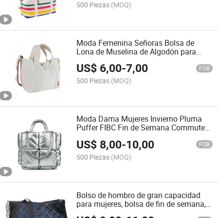
500 Piezas
(MOQ)
Moda Femenina Señoras Bolsa de
Lona de Muselina de Algodón para
Ocio Compras Tote Bolsa (CY0129)
US$
6,00
-
7,00
FOB
500 Piezas
(MOQ)
Moda Dama Mujeres Invierno Pluma
Puffer FIBC Fin de Semana Commuter
Tote Bolso (CY0130)
US$
8,00
-
10,00
FOB
500 Piezas
(MOQ)
Bolso de hombro de gran capacidad
para mujeres, bolsa de fin de semana,
bolsa de transporte de invierno, puffer