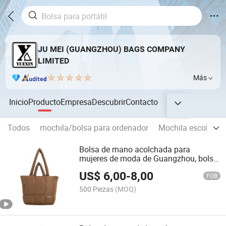
JU MEI (GUANGZHOU) BAGS COMPANY
LIMITED
Más
Inicio
Producto
Empresa
Descubrir
Contacto
Todos
mochila/bolsa para ordenador
Mochila escolar
Bolsa de mano acolchada para
mujeres de moda de Guangzhou, bolsa
de fin de semana y de transporte
US$
6,00
-
8,00
(CY1859)
FOB
500 Piezas
(MOQ)