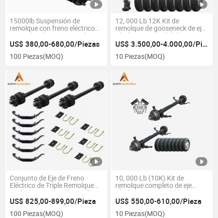
15000lb Suspensión de
12, 000 Lb 12K Kit de
remolque con freno eléctrico
remolque de gooseneck de eje
ejes redondos para remolque
tándem con total de kits 24K
de equipo de servicio pesado
capacidad conjuntos
US$ 380,00-680,00/Piezas
US$ 3.500,00-4.000,00/Pieza
completos
100 Piezas
(MOQ)
10 Piezas
(MOQ)
Conjunto de Eje de Freno
10, 000 Lb (10K) Kit de
Eléctrico de Triple Remolque
remolque completo de eje
Agrícola y Forestal 15000lbs
tándem con resorte de hoja
con 12 1/4" X 5" Freno
tándem de deslizamiento
US$ 825,00-899,00/Pieza
US$ 550,00-610,00/Pieza
Eléctrico
100 Piezas
(MOQ)
10 Piezas
(MOQ)