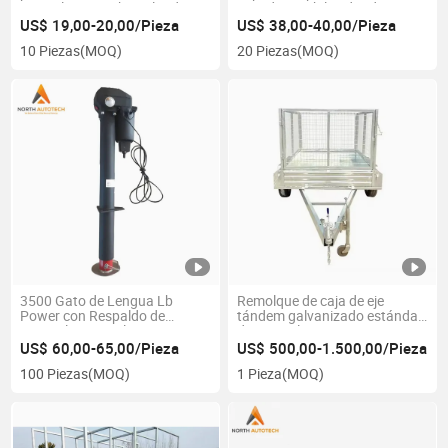
australiano 675kg pulgadas 8
pesada estabilizador de
remolque con manija
US$ 19,00-20,00/Pieza
US$ 38,00-40,00/Pieza
10 Piezas
(MOQ)
20 Piezas
(MOQ)
3500 Gato de Lengua Lb
Remolque de caja de eje
Power con Respaldo de
tándem galvanizado estándar
Manivela Manual
de Australia para granja
US$ 60,00-65,00/Pieza
US$ 500,00-1.500,00/Pieza
100 Piezas
(MOQ)
1 Pieza
(MOQ)