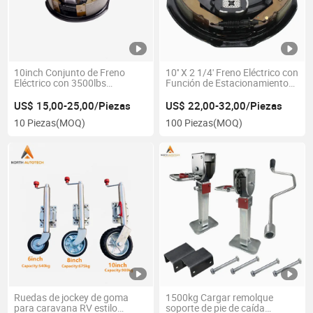
10inch Conjunto de Freno
10'' X 2 1/4' Freno Eléctrico con
Eléctrico con 3500lbs
Función de Estacionamiento
Capacidad para el Mercado
para Remolque de RV
Americano
US$ 15,00-25,00/Piezas
US$ 22,00-32,00/Piezas
10 Piezas
(MOQ)
100 Piezas
(MOQ)
Ruedas de jockey de goma
1500kg Cargar remolque
para caravana RV estilo
soporte de pie de caída