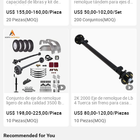
capacidad de libras y kit de
remolque tándem para ejes de
muelles de hoja
5200 - 8000 lb
US$ 155,00-160,00/Pieza
US$ 50,00-102,00/Set
20 Piezas
(MOQ)
200 Conjuntos
(MOQ)
Conjunto de eje de remolque
2K 2000 Eje de remolque de Lb
ligero de alta calidad 3500 lbs
4 Tuerca sin freno para casa
con freno eléctrico eje recto
rodante
general
US$ 198,00-225,00/Pieza
US$ 80,00-120,00/Piezas
10 Piezas
(MOQ)
10 Piezas
(MOQ)
Recommended for You