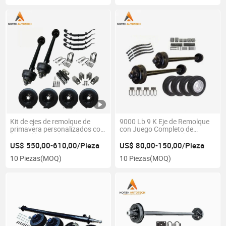
Kit de ejes de remolque de
9000 Lb 9 K Eje de Remolque
primavera personalizados con
con Juego Completo de
freno eléctrico de eje de
Soportes para Camión
remolque 10000lb
Remolque
US$ 550,00-610,00/Pieza
US$ 80,00-150,00/Pieza
10 Piezas
(MOQ)
10 Piezas
(MOQ)