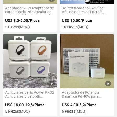
Adaptador 20W Adaptador de
3c Certificado 120W Súper
carga rápida Pd estándar de la
Rápido Banco de Energía,
UE para teléfono 14 Cargador
20000mAh
US$ 3,5-5,00/Pieza
US$ 10,00/Pieza
5 Piezas
(MOQ)
10 Piezas
(MOQ)
Auriculares Be Ts Power PRO2
Adaptador de Potencia
Auriculares Bluetooth
Dinámica Pd 40W para
Inalámbricos para Deportes
Enchufe del Reino Unido
2ND Generación de
Teléfono 17 Carga Rápida
US$ 18,00-19,8/Pieza
US$ 4,00-5,9/Pieza
Cancelación de Ruido Anc
5 Piezas
(MOQ)
5 Piezas
(MOQ)
Auriculares