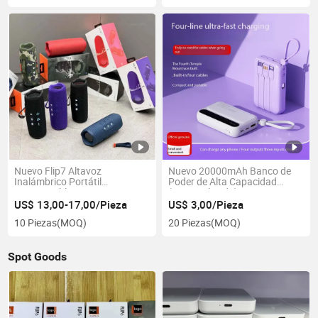
Nuevo Flip7 Altavoz
Nuevo 20000mAh Banco de
Inalámbrico Portátil
Poder de Alta Capacidad
Impermeable para Exterior con
(personalizado)
Subwoofer
US$ 13,00-17,00/Pieza
US$ 3,00/Pieza
10 Piezas
(MOQ)
20 Piezas
(MOQ)
Spot Goods