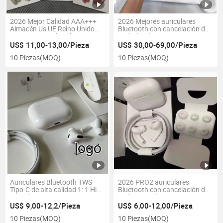
2026 Mejor Calidad AAA+++
2026 Mejores auriculares
Almacén Us UE Reino Unido
Bluetooth con cancelación de
Anc PRO 2 3 Cápsulas Tws
ruido (1: 1)
Aire PRO2 PRO3 Max 4
US$ 11,00-13,00/Pieza
US$ 30,00-69,00/Pieza
Auriculares Inalámbricos
10 Piezas
(MOQ)
10 Piezas
(MOQ)
Estéreo Bluetooth Auriculares
Auriculares Eb
Auriculares Bluetooth TWS
2026 PRO2 auriculares
Tipo-C de alta calidad 1: 1 HiFi
Bluetooth con cancelación de
para deportes
ruido intrauditiva
US$ 9,00-12,2/Pieza
US$ 6,00-12,00/Pieza
10 Piezas
(MOQ)
10 Piezas
(MOQ)