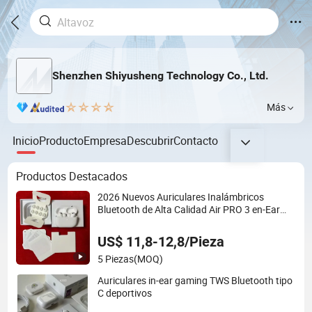
Shenzhen Shiyusheng Technology Co., Ltd.
Más
Inicio
Producto
Empresa
Descubrir
Contacto
Productos Destacados
2026 Nuevos Auriculares Inalámbricos
Bluetooth de Alta Calidad Air PRO 3 en-Ear
Calidad de Llamada Clara Anc
US$ 11,8-12,8/Pieza
5 Piezas
(MOQ)
Auriculares in-ear gaming TWS Bluetooth tipo
C deportivos