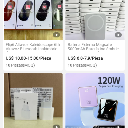
Flip6 Altavoz Kaleidoscope 6th
Batería Externa Magsafe
Altavoz Bluetooth Inalámbrico
5000mAh Batería Inalámbrica
de Generación con Red
con Carga Magnética
US$ 10,00-15,00/Pieza
US$ 6,8-7,9/Pieza
10 Piezas
(MOQ)
10 Piezas
(MOQ)