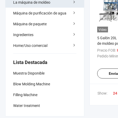
La máquina de moldeo
Máquina de purificación de agua
Máquina de paquete
Vídeo
Ingredientes
5 Galón 20L
de moldeo p
Home/Uso comercial
botellas de 
Precio FOB:
U
extrusión, in
Pedido Míni
estiramiento
Lista Destacada
automática
Muestra Disponible
Envia
Blow Molding Machine
Show:
24
Filling Machine
Water treatment