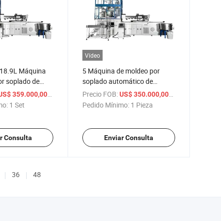
Vídeo
 18.9L Máquina
5 Máquina de moldeo por
or soplado de
soplado automático de
policarbonato PC,
inyección de estiramiento de
Precio FOB:
/ Set
/ Pi
S$ 359.000,00-399.900,00
US$ 350.000,00-800.000,00
yección,
botella de PC de galón
mo:
1 Set
Pedido Mínimo:
1 Pieza
 y preforma
r Consulta
Enviar Consulta
36
48