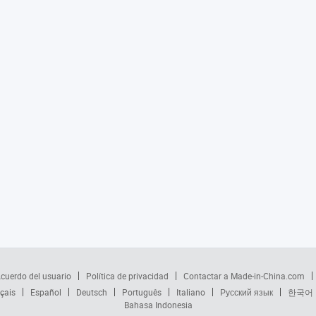
cuerdo del usuario
Política de privacidad
Contactar a Made-in-China.com
çais
Español
Deutsch
Português
Italiano
Русский язык
한국어
Bahasa Indonesia