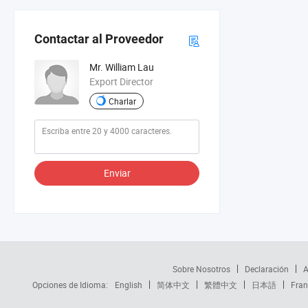
Contactar al Proveedor
Mr. William Lau
Export Director
Charlar
Enviar
Sobre Nosotros
Declaración
A
Opciones de Idioma:
English
简体中文
繁體中文
日本語
Fran