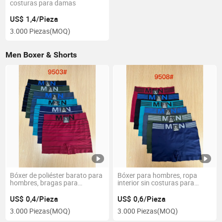
costuras para damas
US$ 1,4/Pieza
3.000 Piezas
(MOQ)
Men Boxer & Shorts
Bóxer de poliéster barato para
Bóxer para hombres, ropa
hombres, bragas para
interior sin costuras para
hombres, pantalones cortos
hombres
para hombres, ropa interior sin
US$ 0,4/Pieza
US$ 0,6/Pieza
costuras para hombres
3.000 Piezas
(MOQ)
3.000 Piezas
(MOQ)