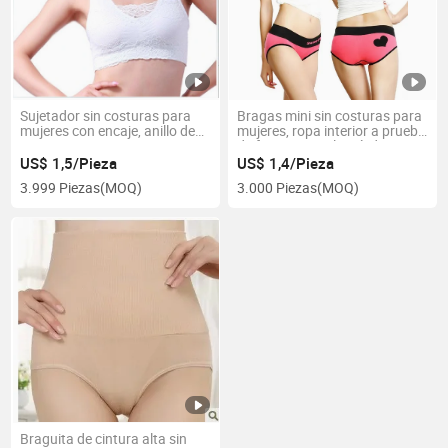
Sujetador sin costuras para
Bragas mini sin costuras para
mujeres con encaje, anillo de
mujeres, ropa interior a prueba
acero no marcante, ropa
de fugas para el período
interior brillante para pechos
menstrual, bragas para
US$ 1,5/Pieza
US$ 1,4/Pieza
pequeños, sujetador
damas
3.999 Piezas
(MOQ)
3.000 Piezas
(MOQ)
deportivo, moda femenina,
sujetador inalámbrico sin
costuras
Braguita de cintura alta sin