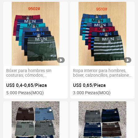
Bóxer para hombres sin
Ropa interior para hombres,
costuras, cómodos,
bóxer, calzoncillos, pantalones
pantalones cortos para
cortos para hombres
hombres, ropa interior para
US$ 0,4-0,65/Pieza
US$ 0,65/Pieza
hombres
5.000 Piezas
(MOQ)
3.000 Piezas
(MOQ)