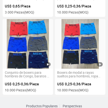
Gramos bóxers para hombres,
bóxer para hombres 100%
bragas para hombres, lencería
poliéster, ropa interior sin
US$ 0,65/Pieza
US$ 0,25-0,36/Pieza
para hombres, pantalones
costuras para hombres, bóxer
3.000 Piezas
(MOQ)
10.000 Piezas
(MOQ)
cortos
transpirables, calzoncillos,
ropa interior para hombres
Conjunto de boxers para
Boxers de modal a rayas
hombres de Congo, baratos y
sueltos para hombres, ropa
sin costuras, boxers para
interior suave y transpirable,
hombres de poliamida a precio
bóxer de doble bolsa, ropa
US$ 0,25-0,36/Pieza
US$ 0,25-0,36/Pieza
competitivo, boxers cómodos
interior para hombres,
10.000 Piezas
(MOQ)
10.000 Piezas
(MOQ)
y transpirables para hombres
calzoncillos de poliéster,
pantalones cortos de boxeo
para hombres
Productos Populares
Perspectivas