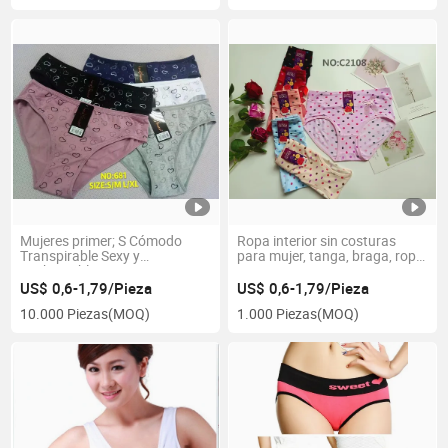
grande, personalizado para
mujeres
Mujeres primer; S Cómodo
Ropa interior sin costuras
Transpirable Sexy y
para mujer, tanga, braga, ropa
Fashionable Ropa Interior
interior sin costuras para
para Mujeres Bragas Mujeres
mujer, seda helada, ropa
US$ 0,6-1,79/Pieza
US$ 0,6-1,79/Pieza
Panties Algodón Ropa Interior
interior sin marcas, braga,
10.000 Piezas
(MOQ)
1.000 Piezas
(MOQ)
para Mujeres Panty de Moda
ropa moldeadora para mujer
para Damas Moldeador para
Mujeres