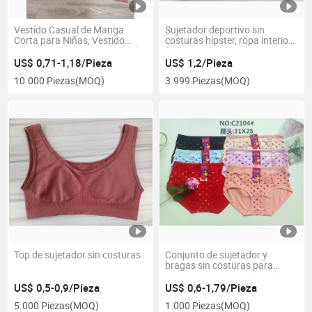
Vestido Casual de Manga
Sujetador deportivo sin
Corta para Niñas, Vestido
costuras hipster, ropa interior
Maxi para Mujeres, Vestido de
femenina, bragas
Lino Largo, Vestido de
moldeadoras, ropa interior
US$ 0,71-1,18/Pieza
US$ 1,2/Pieza
Espalda Descubierta Sin
para mujeres
10.000 Piezas
(MOQ)
3.999 Piezas
(MOQ)
Mangas, Vestido Cuerpo
Ajustado Sexy de Manga
Corta, Vestido Largo de Moda,
Ropa Deportiva para Mujeres
Top de sujetador sin costuras
Conjunto de sujetador y
bragas sin costuras para
mujeres; sujetador cómodo,
bragas tipo tanga, top corto
US$ 0,5-0,9/Pieza
US$ 0,6-1,79/Pieza
para chicas adolescentes,
5.000 Piezas
(MOQ)
1.000 Piezas
(MOQ)
ropa interior, tanga, talla