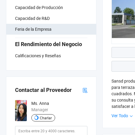
Capacidad de Producción
Capacidad de R&D
Feria de la Empresa
El Rendimiento del Negocio
Calificaciones y Reseñas
Sansd produc
para terraza
Contactar al Proveedor
cuadrados. N
su consulta 
Ms. Anna
satisfacer a 
Manager
Ver Todo
Charlar
Nuestros pro
proporción y
espumosos co