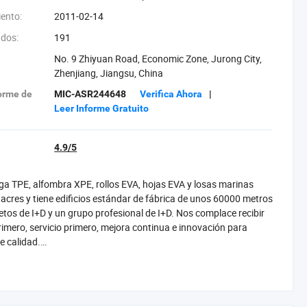
iento:
2011-02-14
dos:
191
No. 9 Zhiyuan Road, Economic Zone, Jurong City,
Zhenjiang, Jiangsu, China
orme de
MIC-ASR244648
Verifica Ahora
|
Leer Informe Gratuito
4.9/5
ga TPE, alfombra XPE, rollos EVA, hojas EVA y losas marinas
 acres y tiene edificios estándar de fábrica de unos 60000 metros
os de I+D y un grupo profesional de I+D. Nos complace recibir
rimero, servicio primero, mejora continua e innovación para
e calidad.
, espuma de baja elasticidad y alta elasticidad, espuma de baja
 espuma de textura. Sansd produce diferentes productos
, luggages, rompecabezas, juguetes, artículos deportivos,