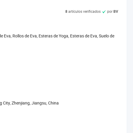
ación arquitectónica, industria marina y de envasado. La espuma
a antibacteriana, espuma antiUV, Y la espuma resistente a altas
artículos verificados
por
8
BV
coración marina y arquitectónica, etc.
al principio empresarial de "orientado al mercado y la innovación
das de los clientes" como nuestro principio para crear una
Eva, Rollos de Eva, Esteras de Yoga, Esteras de Eva, Suelo de
sted.
 City, Zhenjiang, Jiangsu, China