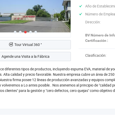
Año de Establecim
Número de Emplea
Dirección:
BV Número de Inf
Certificación :
Tour Virtual 360 °
Clasificación:
Agende una Visita a la Fábrica
e diferentes tipos de productos, incluyendo espuma EVA, material de yo
s. Alta calidad y precio favorable. Nuestra empresa cubre un área de 250
uestra firma posee 12 líneas de producción avanzadas y equipos complet
y volveremos a Lo antes posible.. Nos atenemos al principio de "calidad p
los clientes" para la gestión y "cero defectos, cero quejas" como objetivo d
ductos incluyen espuma baja y alta, espuma de baja dureza y alta dureza
 alta proporción, espuma de celda cerrada y de celda abierta y hojas de
n diferentes artículos y colores. Son ampliamente utilizados en zapatos