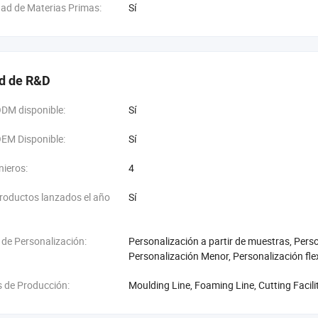
dad de Materias Primas:
Sí
d de R&D
ODM disponible:
Sí
OEM Disponible:
Sí
ieros:
4
roductos lanzados el año
Sí
de Personalización:
Personalización a partir de muestras, Pers
Personalización Menor, Personalización fle
 de Producción:
Moulding Line, Foaming Line, Cutting Facili