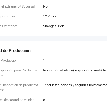
 el extranjero/ Sucursal:
No
portación:
12 Years
ás Cercano:
Shanghai Port
d de Producción
 Producción:
1
nspección para Productos
Inspección aleatoria(Inspección visual & I
os:
e inspección de productos
Tener instrucciones y seguirlas uniformem
os:
es de control de calidad:
8