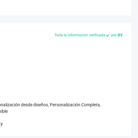
Toda la información verificada
por
BV
onalización desde diseños, Personalización Completa,
xible
ty