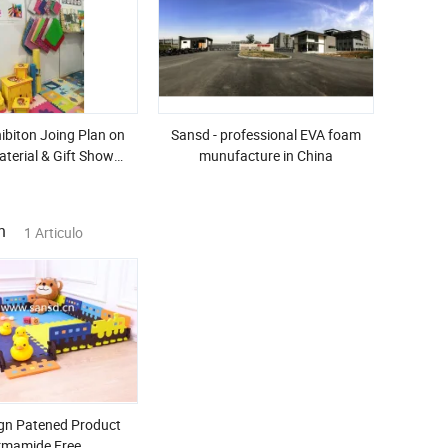
ibiton Joing Plan on
Sansd - professional EVA foam
terial & Gift Show
munufacture in China
tic & Overseas
n
1 Articulo
gn Patened Product
rmamide Free