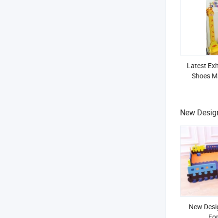
Latest Exh
Shoes Ma
Domes
New Desig
New Desi
Fo