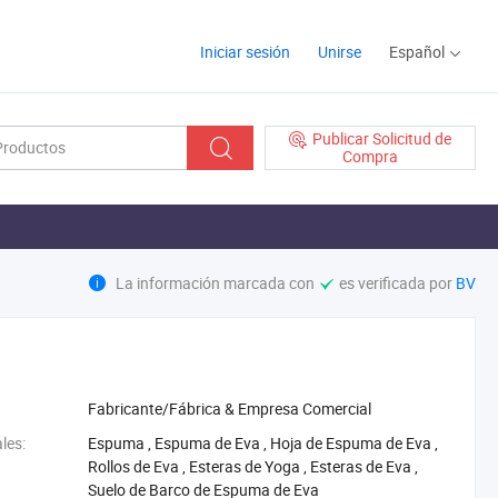
Iniciar sesión
Unirse
Español
Publicar Solicitud de
Compra
La información marcada con
es verificada por
BV
Fabricante/Fábrica & Empresa Comercial
les:
‪Espuma‬
,
‪Espuma de Eva‬
,
‪Hoja de Espuma de Eva‬
,
‪Rollos de Eva‬
,
‪Esteras de Yoga‬
,
‪Esteras de Eva‬
,
‪Suelo de Barco de Espuma de Eva‬