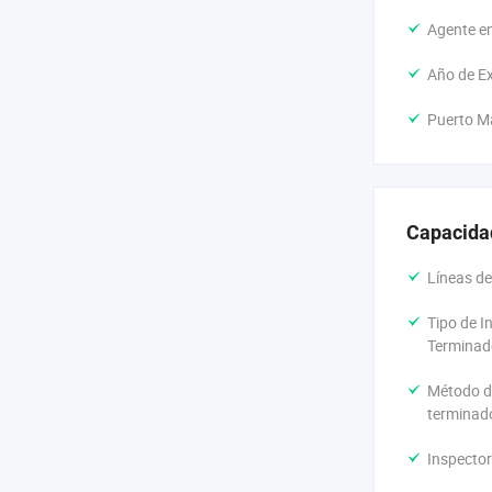
Agente en
Año de Ex
Puerto M
Capacida
Líneas de
Tipo de I
Terminad
Método d
terminad
Inspector