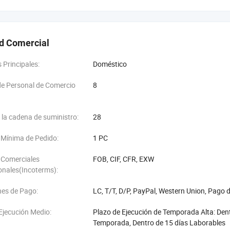
d Comercial
Principales:
Doméstico
e Personal de Comercio
8
 la cadena de suministro:
28
 Mínima de Pedido:
1 PC
 Comerciales
FOB, CIF, CFR, EXW
onales(Incoterms):
nes de Pago:
LC, T/T, D/P, PayPal, Western Union, Pago
Ejecución Medio:
Plazo de Ejecución de Temporada Alta: Den
Temporada, Dentro de 15 días Laborables