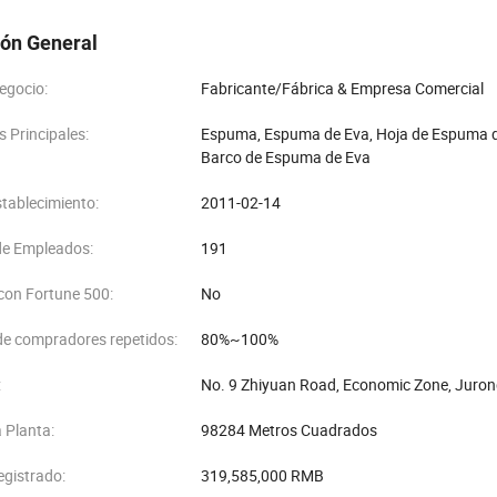
e gimnasia, colchoneta de yoga, equipos de gimnasia, artesanías, decor
ga ecológica, espuma antiestática, espuma de absorción de golpes, espum
ión General
 también se utiliza ampliamente en industrias de electrónica, coches, de
egocio:
Fabricante/Fábrica & Empresa Comercial
do a la filosofía empresarial de "crédito primero, orientado al hombre" y 
para promover la economía del reciclaje". Tomamos "satisfacer las deman
 Principales:
Espuma, Espuma de Eva, Hoja de Espuma de 
.
Barco de Espuma de Eva
 nuestra fábrica y le aseguramos que este será un viaje agradable para u
tablecimiento:
2011-02-14
e Empleados:
191
con Fortune 500:
No
de compradores repetidos:
80%~100%
:
No. 9 Zhiyuan Road, Economic Zone, Jurong
a Planta:
98284 Metros Cuadrados
egistrado:
319,585,000 RMB