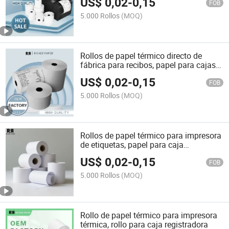
US$
0,02
-
0,15
FOB
5.000 Rollos
(MOQ)
Rollos de papel térmico directo de
fábrica para recibos, papel para cajas
registradoras, rollo POS
US$
0,02
-
0,15
FOB
5.000 Rollos
(MOQ)
Rollos de papel térmico para impresora
de etiquetas, papel para caja
registradora, rollo de recibo de papel
US$
0,02
-
0,15
térmico
FOB
5.000 Rollos
(MOQ)
Rollo de papel térmico para impresora
térmica, rollo para caja registradora