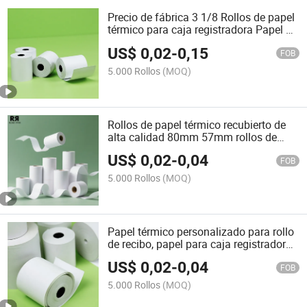
Precio de fábrica 3 1/8 Rollos de papel
térmico para caja registradora Papel de
recibo térmico para ATM POS
US$
0,02
-
0,15
FOB
5.000 Rollos
(MOQ)
Rollos de papel térmico recubierto de
alta calidad 80mm 57mm rollos de
caja registradora POS papel de recibo
US$
0,02
-
0,04
FOB
5.000 Rollos
(MOQ)
Papel térmico personalizado para rollo
de recibo, papel para caja registradora,
papel para cajero automático, papel de
US$
0,02
-
0,04
impresión térmica, papel de etiqueta
FOB
5.000 Rollos
(MOQ)