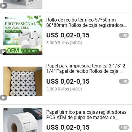
Rollo de recibo térmico 57*50mm
80*80mm Rollos de caja registradora
Papel térmico
US$
0,02
-
0,15
FOB
5.000 Rollos
(MOQ)
Papel para impresora térmica 3 1/8" 2
1/4" Papel de recibo Rollos de caja
registradora Rollo de papel térmico
US$
0,02
-
0,15
FOB
5.000 Rollos
(MOQ)
Papel térmico para cajas registradoras
POS ATM de pulpa de madera de
fábrica libre de BPA 80X80
US$
0,02
-
0,15
FOB