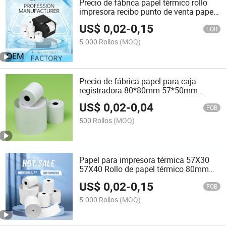
Precio de fábrica papel térmico rollo
impresora recibo punto de venta papel
térmico
US$
0,02
-
0,15
FOB
5.000 Rollos
(MOQ)
Precio de fábrica papel para caja
registradora 80*80mm 57*50mm
57*38mm papel térmico para recibos
US$
0,02
-
0,04
POS
FOB
500 Rollos
(MOQ)
Papel para impresora térmica 57X30
57X40 Rollo de papel térmico 80mm
57mm Rollo POS papel de recibo para
US$
0,02
-
0,15
cajero
FOB
5.000 Rollos
(MOQ)