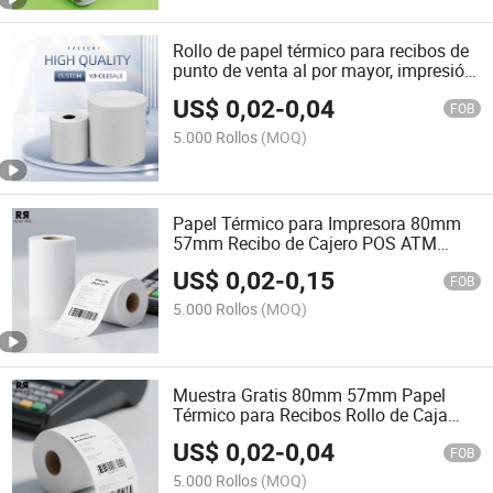
Rollo de papel térmico para recibos de
punto de venta al por mayor, impresión
en supermercados, rollo de papel
US$
0,02
-
0,04
térmico para cajeros
FOB
5.000 Rollos
(MOQ)
Papel Térmico para Impresora 80mm
57mm Recibo de Cajero POS ATM
Papel Térmico para Rollo de Banco
US$
0,02
-
0,15
FOB
5.000 Rollos
(MOQ)
Muestra Gratis 80mm 57mm Papel
Térmico para Recibos Rollo de Caja
Registradora Rollo de Papel Térmico
US$
0,02
-
0,04
para POS
FOB
5.000 Rollos
(MOQ)