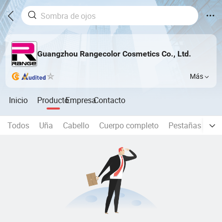
Guangzhou Rangecolor Cosmetics Co., Ltd.
Más
Inicio
Producto
Empresa
Contacto
Todos
Uña
Cabello
Cuerpo completo
Pestañas
Sk