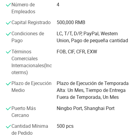
Número de
4
Podemos ayudarle a productos personalizados a
Empleados
continuación:
Capital Registrado
500,000 RMB
---Apparels: Tees, suéteres, pantalones, leggings,
Condiciones de
LC, T/T, D/P, PayPal, Western
sudaderas con capucha, tanques, ropa interior, trajes de
Pago
Union, Pago de pequeña cantidad
baño, etc.
Términos
FOB, CIF, CFR, EXW
---Headwears: gorras de béisbol, camionero de sombreros,
Comerciales
gorros de Papá, beanies, cintillos etc.
Internacionales(Inc
---Otros accesorios: varios parches, etiquetas tejidas,
oterms)
esmalte pins, koozies, banderas, pegatinas, toallas, taza,
Plazo de Ejecución
Plazo de Ejecución de Temporada
juguete, llaveros, etc...
Medio
Alta: Un Mes, Tiempo de Entrega
Fuera de Temporada, Un Mes
Podemos ser su proveedor para las siguientes razones:
Puerto Más
Ningbo Port, Shanghai Port
Plazo de entrega: a corto plazo de entrega de la muestra
Cercano
(7-10 días) y el tiempo de producción a granel (14-20 días)
Cantidad Mínima
500 pcs
Pequeña MOQ: 50pcs un
de Pedido