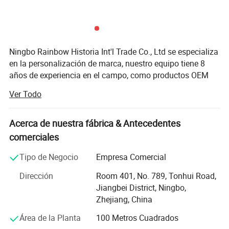
Ningbo Rainbow Historia Int'l Trade Co., Ltd se especializa
en la personalización de marca, nuestro equipo tiene 8
años de experiencia en el campo, como productos OEM
apparels, gorros, banderas, mochilas, tote bolsas, mantas,
Ver Todo
jarras y así sucesivamente. Proveedor confiable de la
NBA/NHL/NFL/MLB/WWE.
Acerca de nuestra fábrica & Antecedentes
Disponemos de bordado, impresión, sombreros, y fábricas
comerciales
de ropa y más de 300 proveedores de bolsas, toallas, y
otras mercancías fábricas y podemos tener todos los
Tipo de Negocio
Empresa Comercial
productos personalizados con tu logo o patrón en el
Dirección
Room 401, No. 789, Tonhui Road,
bordado, serigrafía, impresión digital sublimación,
Jiangbei District, Ningbo,
jacquard y tejido chenilla, sequin, mechón parche cosido
Zhejiang, China
de sarga, aplique el parche. También podemos ayudarle a
producir artículos promocionales para su empresa y
Área de la Planta
100 Metros Cuadrados
regalos para sus clientes.