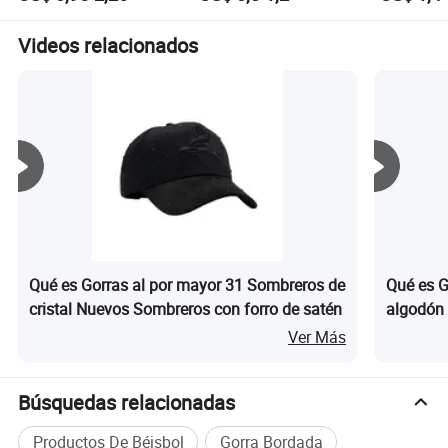
personalizado en varios
mediana, reutilizable
colores, nueva mini
para compras, bolsas
bolsa de moda para
de tela, adecuadas para
Videos relacionados
compras y viajes
actividades de
promoción publicitaria
de bricolaje
Qué es Gorras al por mayor 31 Sombreros de
Qué es G
cristal Nuevos Sombreros con forro de satén
algodón 
(TRB097
Ver Más
Búsquedas relacionadas
Productos De Béisbol
Gorra Bordada