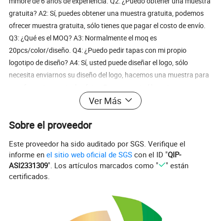
mmore de 6 años de experiencia. Q2: ¿Puedo obtener una muestra
gratuita? A2: Sí, puedes obtener una muestra gratuita, podemos
ofrecer muestra gratuita, sólo tienes que pagar el costo de envío.
Q3: ¿Qué es el MOQ? A3: Normalmente el moq es
20pcs/color/diseño. Q4: ¿Puedo pedir tapas con mi propio
logotipo de diseño? A4: Sí, usted puede diseñar el logo, sólo
necesita enviarnos su diseño del logo, hacemos una muestra para
su referencia y enviar las fotos Para que usted lo revise, y para
Ver Más
algunos logotipos o mano de obra complicados, también le
ofrecemos nuestras mejores sugerencias. Q5 ¿Cuál es el tiempo de
Sobre el proveedor
la muestra y el tiempo de producción en masa? A5: Normalmente
el tiempo de muestra es de aproximadamente 3-5days. para
Este proveedor ha sido auditado por SGS. Verifique el
pedidos pequeños inferiores a 5000pcs,el tiempo de producción es
informe en
el sitio web oficial de SGS
con el ID "
QIP-
de 10-15days para pedidos a granel superiores a 5000pcs,el
ASI2331309
". Los artículos marcados como "
" están
tiempo de producción es de 25-35 días. Q6.como esta es nuestra
certificados.
primera cooperación, ¿podría pedir una muestra para comprobar
la calidad en primer lugar? A6:Seguro, está bien hacer muestras
para usted en primer lugar.pero como la Regla de la Compañía,