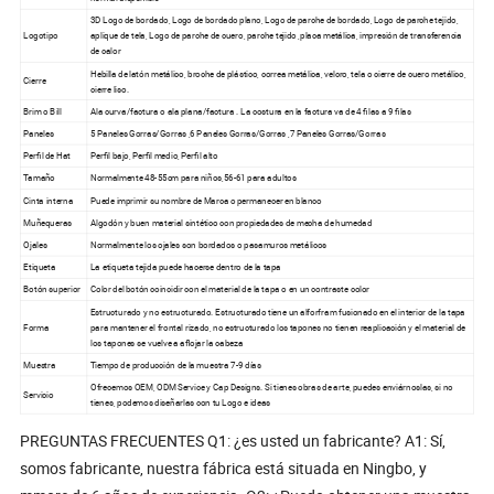
3D Logo de bordado, Logo de bordado plano, Logo de parche de bordado, Logo de parche tejido,
Logotipo
aplique de tela, Logo de parche de cuero, parche tejido ,placa metálica, impresión de transferencia
de calor
Hebilla de latón metálico, broche de plástico, correa metálica, velcro, tela o cierre de cuero metálico,
Cierre
cierre liso.
Brim o Bill
Ala curva/factura o ala plana/factura . La costura en la factura va de 4 filas a 9 filas
Paneles
5 Paneles Gorras/Gorras ,6 Paneles Gorras/Gorras ,7 Paneles Gorras/Gorras
Perfil de Hat
Perfil bajo, Perfil medio, Perfil alto
Tamaño
Normalmente 48-55cm para niños,56-61 para adultos
Cinta interna
Puede imprimir su nombre de Marca o permanecer en blanco
Muñequeras
Algodón y buen material sintético con propiedades de mecha de humedad
Ojales
Normalmente los ojales son bordados o pasamuros metálicos
Etiqueta
La etiqueta tejida puede hacerse dentro de la tapa
Botón superior
Color del botón coincidir con el material de la tapa o en un contraste color
Estructurado y no estructurado. Estructurado tiene un alforfram fusionado en el interior de la tapa
Forma
para mantener el frontal rizado, no estructurado los tapones no tienen reaplicación y el material de
los tapones se vuelve a aflojar la cabeza
Muestra
Tiempo de producción de la muestra 7-9 días
Ofrecemos OEM, ODM Service y Cap Designs. Si tienes obras de arte, puedes enviárnoslas, si no
Servicio
tienes, podemos diseñarlas con tu Logo e ideas
PREGUNTAS FRECUENTES Q1: ¿es usted un fabricante? A1: Sí,
somos fabricante, nuestra fábrica está situada en Ningbo, y