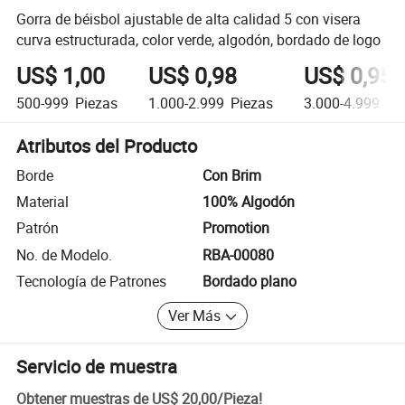
Gorra de béisbol ajustable de alta calidad 5 con visera
curva estructurada, color verde, algodón, bordado de logo
US$ 1,00
US$ 0,98
US$ 0,95
500-999
Piezas
1.000-2.999
Piezas
3.000-4.999
Pi
Atributos del Producto
Borde
Con Brim
Material
100% Algodón
Patrón
Promotion
No. de Modelo.
RBA-00080
Tecnología de Patrones
Bordado plano
Ver Más
Servicio de muestra
Obtener muestras de
US$ 20,00
/
Pieza
!