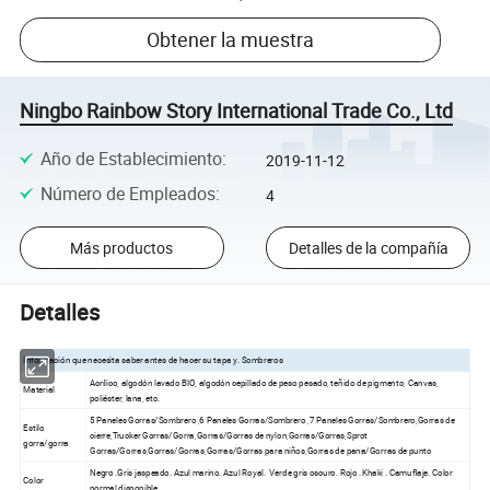
Obtener la muestra
Ningbo Rainbow Story International Trade Co., Ltd
Año de Establecimiento
:
2019-11-12
Número de Empleados
:
4
Más productos
Detalles de la compañía
Detalles
Información que necesita saber antes de hacer su tapa y. Sombreros
Acrílico, algodón lavado BIO, algodón cepillado de peso pesado, teñido de pigmento, Canvas,
Material
poliéster, lana, etc.
5 Paneles Gorras/Sombrero ,6 Paneles Gorras/Sombrero ,7 Paneles Gorras/Sombrero,Gorras de
Estilo
cierre,Trucker Gorras/Gorra,Gorras/Gorras de nylon,Gorras/Gorras,Sprot
gorra/gorra
Gorras/Gorras,Gorras/Gorras,Gorras/Gorras para niños,Gorras de pana/Gorras de punto
Negro .Gris jaspeado. Azul marino. Azul Royal. Verde gris oscuro. Rojo .Khaki . Camuflaje. Color
Color
normal disponible