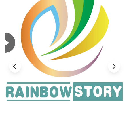
necesitamos cobrar la cuota de muestra.seguramente, la cuota de
muestra será devuelta si su pedido a granel no menos de 1000pcs.
Q7.no tengo ningún diseño, pero me gustaría hacer algunos Hats
que son Pop en mi país, ¿es esto factible? A7: Definitivamente
sí.tenemos clientes en todo el mundo,así que entendemos que tipo
de diseños son Pop,Si lo necesitas podemos mostrar nuestro
último catálogo para tu referencia. Q8.Somos una Marca
pequeña, ¿podría ordenar en pequeña cantidad para probar el
mercado? A8: No hay problemas!:)Nosotros Sid requieren UN
MOQ, pero la pequeña cantidad es aceptable para la cooperación
a largo plazo.y creemos que su próximo pedido será más grande.
Q9: ¿Cómo puedo ponerme en contacto con usted? A9: Puedes
enviarnos la consulta del producto a través de MIC, WhatsApp,
etc. Si tiene alguna pregunta urgente, por favor escriba a mi
WhatsApp, confiaré en que más soonest, Gracias.