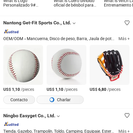
What is Logo
What is Cuero dividido
What is 9inch L
Personalizado 9#
oficial de béisbol para
Entrenamiento 
Pelotas de Béisbol
entrenamiento de liga
Duro Práctica 
Hechas a Mano PVC&PU
Béisbol Wyz15
Superior Dura Suave
Nantong Get-Fit Sports Co., Ltd.
Pelotas de Béisbol
OEM/ODM
Mancuerna, Disco de peso, Barra, Jaula de potencia, Barra de levantamiento, Yoga Pilates, Kettlebell, Equipamiento de gimnasio, Equipamiento de fitness, Ejercicio al aire libre
Más +
US$
/pieces
US$
/pieces
US$
/pieces
1,10
1,10
6,80
Contacto
Charlar
Ningbo Easyget Co., Ltd.
Tienda, Gazebo, Trampolín, Toldo, Camping, Equipaje, Esteras de Yoga, Velas de Sombra, Escalada, Senderismo
Más +