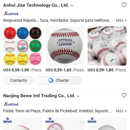
Anhui Jize Technology Co., Ltd.
Respuesta Rápida
Taza, Ventilador, Soporte para teléfono de coche
Más +
US$
-
/Pieza
US$
-
/Pieza
US$
-
/Pieza
0,59
1,99
0,59
1,65
0,59
1,85
Contacto
Charlar
Nanjing Bewe Intl Trading Co., Ltd.
Pádel, Tenis de Playa, Paleta de Pickleball, Voleibol, Squash, Bádminton, Golf, Tenis, Balón de Fútbol, Baloncesto
Más +