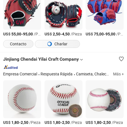
US$
-
/Pieza
US$
-
/Pieza
US$
-
/Pieza
55,00
95,00
2,50
4,50
75,00
95,00
Contacto
Charlar
Jinjiang Chendai Yilai Craft Company
Empresa Comercial
Respuesta Rápida
Camiseta, Chaleco de seguridad, Mochila, Juguete de peluche, Botella de agua, Bolsa de cordón, Cuaderno, Bolígrafo, Botella de vidrio, Hebilla
Más +
US$
-
/Pieza
US$
-
/Pieza
US$
-
/Pieza
1,80
2,50
1,80
2,50
1,80
2,50