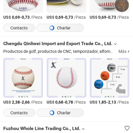
US$
-
/Pieza
US$
-
/Pieza
US$
-
/Pieza
0,69
0,73
0,69
0,73
0,69
0,73
Contacto
Charlar
Chengdu Qinliwei Import and Export Trade Co., Ltd.
Productos de golf, productos de CNC, temporizador, alfombra, accesorios de moda, contador digital, equipo fotográfico
Más +
US$
-
/Pieza
US$
-
/Pieza
US$
-
/Pieza
2,38
2,66
0,68
0,78
1,85
2,13
Contacto
Charlar
Fuzhou Whole Line Trading Co., Ltd.