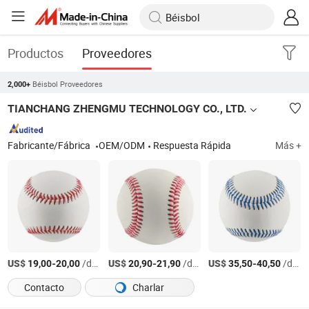
Productos
Proveedores
Béisbol Proveedores
2,000+
TIANCHANG ZHENGMU TECHNOLOGY CO., LTD.
Fabricante/Fábrica
OEM/ODM
Respuesta Rápida
Más +
US$
-
/dozen
US$
-
/dozen
US$
-
/dozen
19,00
20,00
20,90
21,90
35,50
40,50
Contacto
Charlar