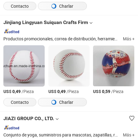
Contacto
Charlar
Jinjiang Lingyuan Suiquan Crafts Firm
Productos promocionales, correa de distribución, herramientas de diamante
Más +
US$
/Pieza
US$
/Pieza
US$
/Pieza
0,49
0,49
0,59
Contacto
Charlar
JIAZI GROUP CO., LTD.
Conjunto de yoga, suministros para mascotas, zapatillas, ropa deportiva, ropa interior, traje de baño, equipo deportivo, embalaje, producto para exteriores, energía solar
Más +