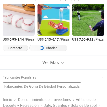
US$
-
/Pieza
US$
-
/Pieza
US$
-
/Pieza
0,95
1,14
5,13
6,17
7,60
9,12
Contacto
Charlar
Ver Más
Fabricantes Populares
Fabricantes De Gorra De Béisbol Personalizada
Fábrica De Guantes
Gorra Promocional
Gorra De Deporte
Fábrica De Sombrero
Fabricantes De Bordado De Gorra De Béisbol
Inicio
Descubrimiento de proveedores
Artículos de
Deporte y Recreación
Bate, Guantes y Bola de Béisbol
Fábrica De Gorra Deportiva
Gorra De Camionero
Campo De Béisbol
Fábrica De Gorra De Algodón
Fabricantes De Gorra De Béisbol De Algodón