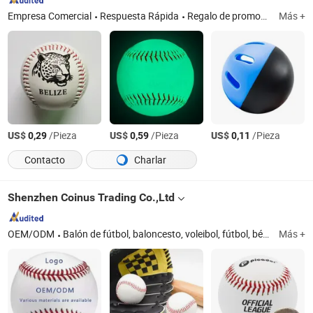
Empresa Comercial
Respuesta Rápida
Regalo de promoción, llavero, correa de distribución, regalo deportivo, gusano, reductor, polea, regalo de tenis, regalo de pickleball
Más +
US$
/Pieza
US$
/Pieza
US$
/Pieza
0,29
0,59
0,11
Contacto
Charlar
Shenzhen Coinus Trading Co.,Ltd
OEM/ODM
Balón de fútbol, baloncesto, voleibol, fútbol, béisbol, sóftbol, pickleball, pádel, juego de deportes, accesorios para pelotas, ejercicio y fitness
Más +