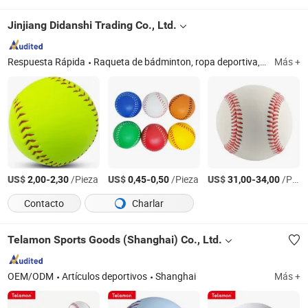
Jinjiang Didanshi Trading Co., Ltd.
Respuesta Rápida
Raqueta de bádminton, ropa deportiva, zapatos deportivos, suministros de yoga y pilates, suministros de casino, productos de entretenimiento, productos de fitness, productos de belleza, productos para la pérdida de peso, guantes de boxeo
Más +
US$
-
/Pieza
US$
-
/Pieza
US$
-
/Pieza
2,00
2,30
0,45
0,50
31,00
34,00
Contacto
Charlar
Telamon Sports Goods (Shanghai) Co., Ltd.
OEM/ODM
Artículos deportivos
Shanghai
Más +