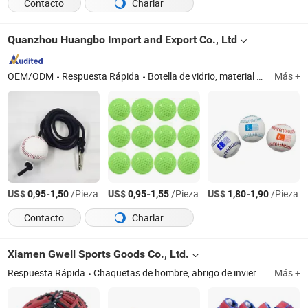
Contacto
Charlar
Quanzhou Huangbo Import and Export Co., Ltd
OEM/ODM
Respuesta Rápida
Botella de vidrio, material de embalaje, botella de plástico, muñecas de resina, personalización de plástico, prendas, bolsas y zapatos, aplicaciones para el hogar
Más +
US$
-
/Pieza
US$
-
/Pieza
US$
-
/Pieza
0,95
1,50
0,95
1,55
1,80
1,90
Contacto
Charlar
Xiamen Gwell Sports Goods Co., Ltd.
Respuesta Rápida
Chaquetas de hombre, abrigo de invierno para niños, ropa de esquí, chaqueta de caza, chaqueta de caza naranja, chaqueta de caza de camuflaje, ropa de forro polar para exteriores, vestimenta al aire libre, abrigo largo acolchado, guante de béisbol de cuero Kip
Más +