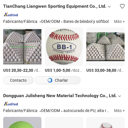
TianChang Liangwen Sporting Equipment Co., Ltd.
Fabricante/Fábrica
OEM/ODM
Bates de béisbol y sóftbol
Más +
US$
-
/dozen
US$
-
/dozen
US$
-
/dozen
20,30
22,30
1,00
5,00
33,00
38,00
Contacto
Charlar
Dongguan Julisheng New Material Technology Co., Ltd.
Fabricante/Fábrica
OEM/ODM
autocurado de PU, alta resiliencia de PU, rebote lento de PU, espuma dura de imitación de madera de PU
Más +