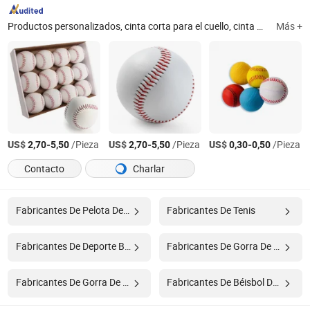
Productos personalizados, cinta corta para el cuello, cinta para el cuello, bandana, bolígrafo, bolsas, camiseta, funda de almohada, calcetines, regalos promocionales
Más +
US$
-
/Pieza
US$
-
/Pieza
US$
-
/Pieza
2,70
5,50
2,70
5,50
0,30
0,50
Contacto
Charlar
Fabricantes De Pelota De Tenis
Fabricantes De Tenis
Fabricantes De Deporte Béisbol
Fabricantes De Gorra De Béisbol
Fabricantes De Gorra De Béisbol
Fabricantes De Béisbol De Algodón