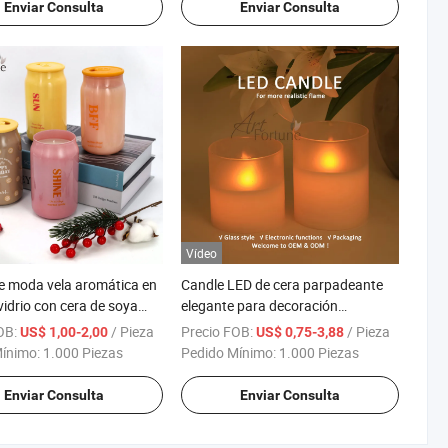
Enviar Consulta
Enviar Consulta
Vídeo
e moda vela aromática en
Candle LED de cera parpadeante
vidrio con cera de soya
elegante para decoración
para Navidad y decoración
acogedora del hogar
OB:
/ Pieza
Precio FOB:
/ Pieza
US$ 1,00-2,00
US$ 0,75-3,88
r
Mínimo:
1.000 Piezas
Pedido Mínimo:
1.000 Piezas
Enviar Consulta
Enviar Consulta