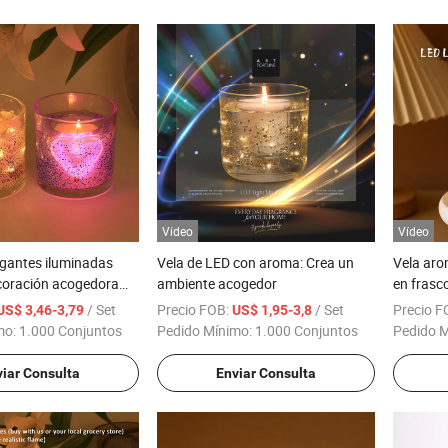
Vídeo
Vídeo
egantes iluminadas
Vela de LED con aroma: Crea un
Vela aro
coración acogedora
ambiente acogedor
en frasc
del hoga
/ Set
Precio FOB:
/ Set
Precio F
US$ 3,46-3,79
US$ 1,95-3,8
de soja,
mo:
1.000 Conjuntos
Pedido Mínimo:
1.000 Conjuntos
Pedido 
chakras 
iar Consulta
Enviar Consulta