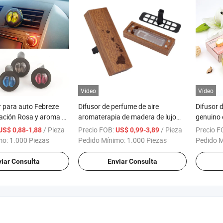
Vídeo
Vídeo
 para auto Febreze
Difusor de perfume de aire
Difusor 
ilación Rosa y aroma a
aromaterapia de madera de lujo
genuino 
oz. Clip de ventilación
personalizado al por mayor para
para ar
/ Pieza
Precio FOB:
/ Pieza
Precio F
US$ 0,88-1,88
US$ 0,99-3,89
 unidad
automóviles
mo:
1.000 Piezas
Pedido Mínimo:
1.000 Piezas
Pedido 
iar Consulta
Enviar Consulta