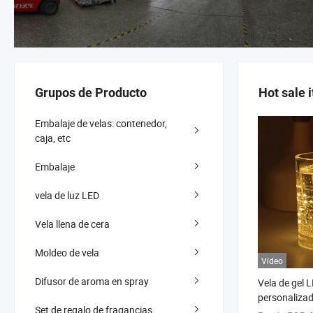
Grupos de Producto
Hot sale 
Embalaje de velas: contenedor,
caja, etc
Embalaje
vela de luz LED
Vela llena de cera
Moldeo de vela
Vídeo
Difusor de aroma en spray
Vela de gel 
personaliza
Set de regalo de fragancias
hogareña es