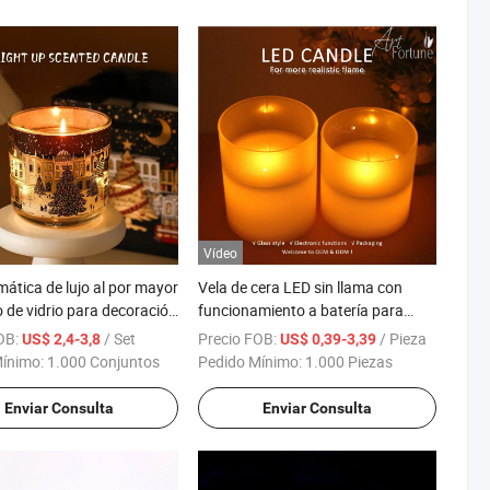
Vídeo
mática de lujo al por mayor
Vela de cera LED sin llama con
o de vidrio para decoración
funcionamiento a batería para
r, hecha a mano con cera
decoración del hogar
OB:
/ Set
Precio FOB:
/ Pieza
US$ 2,4-3,8
US$ 0,39-3,39
 velas de sanación de
Mínimo:
1.000 Conjuntos
Pedido Mínimo:
1.000 Piezas
con cristales
Enviar Consulta
Enviar Consulta