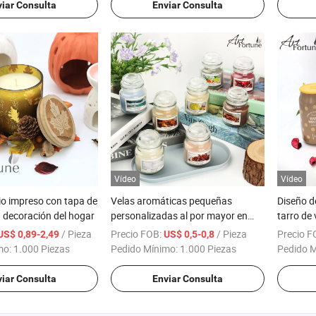
iar Consulta
Enviar Consulta
Vídeo
Vídeo
rio impreso con tapa de
Velas aromáticas pequeñas
Diseño d
 decoración del hogar
personalizadas al por mayor en
tarro de 
tarros para decoración del hogar
natural 
/ Pieza
Precio FOB:
/ Pieza
Precio F
US$ 0,89-2,49
US$ 0,5-0,8
con etiqueta privada
del hoga
mo:
1.000 Piezas
Pedido Mínimo:
1.000 Piezas
Pedido 
iar Consulta
Enviar Consulta