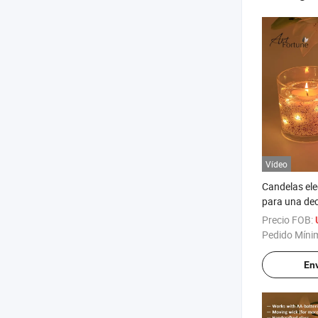
Vídeo
Candelas el
para una de
del hogar
Precio FOB:
Pedido Míni
Env