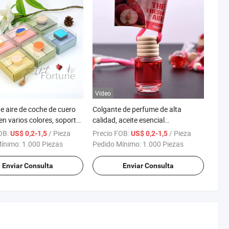
Vídeo
de aire de coche de cuero
Colgante de perfume de alta
en varios colores, soporte
calidad, aceite esencial
omaterapia
ambientador para coche y hogar
OB:
/ Pieza
Precio FOB:
/ Pieza
US$ 0,2-1,5
US$ 0,2-1,5
Mínimo:
1.000 Piezas
Pedido Mínimo:
1.000 Piezas
Enviar Consulta
Enviar Consulta