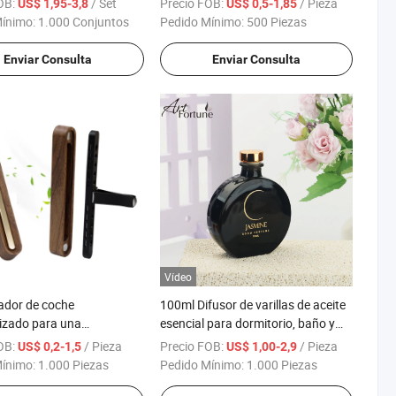
OB:
/ Set
Precio FOB:
/ Pieza
US$ 1,95-3,8
US$ 0,5-1,85
ía de San Valentín
Mínimo:
1.000 Conjuntos
Pedido Mínimo:
500 Piezas
 LED Velas Aromáticas
Enviar Consulta
Enviar Consulta
Vídeo
ador de coche
100ml Difusor de varillas de aceite
izado para una
esencial para dormitorio, baño y
cia refrescante Decoración
aromaterapia con fragancia
OB:
/ Pieza
Precio FOB:
/ Pieza
US$ 0,2-1,5
US$ 1,00-2,9
Mínimo:
1.000 Piezas
Pedido Mínimo:
1.000 Piezas