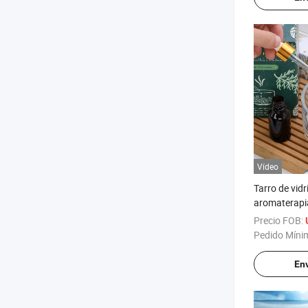
Vídeo
Tarro de vidr
aromaterapia
personalizad
Precio FOB:
cristal natur
Pedido Míni
Env