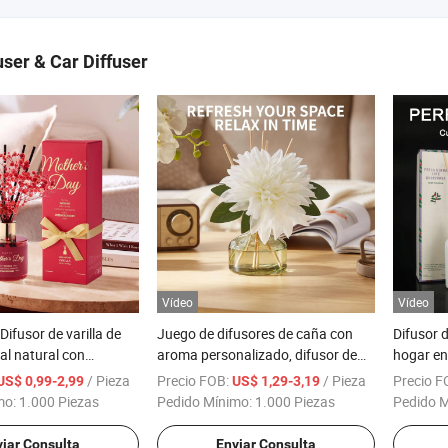
user & Car Diffuser
Vídeo
Vídeo
ifusor de varilla de
Juego de difusores de caña con
Difusor d
al natural con
aroma personalizado, difusor de
hogar en
 perfume para el Día
aroma floral para baño, difusor de
ratán
/ Pieza
Precio FOB:
/ Pieza
Precio F
US$ 0,99-2,99
US$ 1,29-3,19
caña para 120 días, difusor para
mo:
1.000 Piezas
Pedido Mínimo:
1.000 Piezas
Pedido 
baño con 7 varillas, accesorios de
escritorio para oficina
iar Consulta
Enviar Consulta