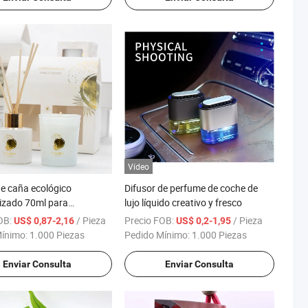
Vídeo
de caña ecológico
Difusor de perfume de coche de
izado 70ml para
lujo líquido creativo y fresco
ador
OB:
/ Pieza
Precio FOB:
/ Pieza
US$ 0,87-2,16
US$ 0,2-1,95
Mínimo:
1.000 Piezas
Pedido Mínimo:
1.000 Piezas
Enviar Consulta
Enviar Consulta