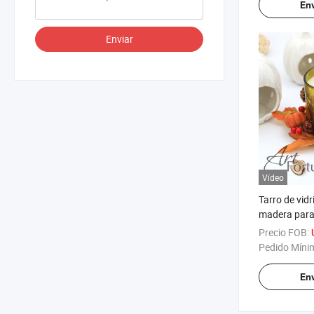
Env
Enviar
Vídeo
Tarro de vid
madera para
Precio FOB:
Pedido Míni
Env