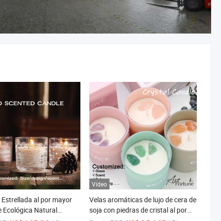
Vídeo
 Estrellada al por mayor
Velas aromáticas de lujo de cera de
e Ecológica Natural
soja con piedras de cristal al por
rapia Regalo Romántico
mayor a precios asequibles