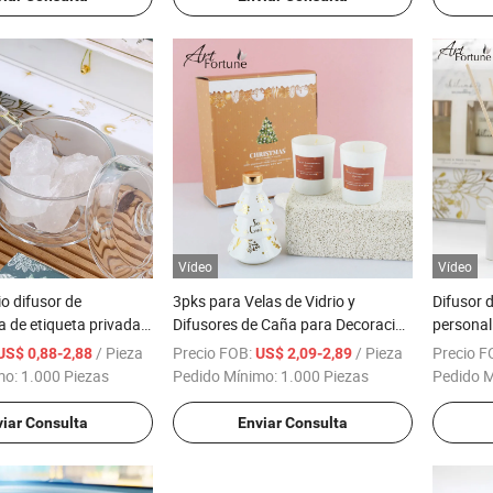
Vídeo
Vídeo
io difusor de
3pks para Velas de Vidrio y
Difusor 
 de etiqueta privada
Difusores de Caña para Decoración
personal
a con piedras de
del Hogar
ambient
/ Pieza
Precio FOB:
/ Pieza
Precio F
US$ 0,88-2,88
US$ 2,09-2,89
al
mo:
1.000 Piezas
Pedido Mínimo:
1.000 Piezas
Pedido 
iar Consulta
Enviar Consulta