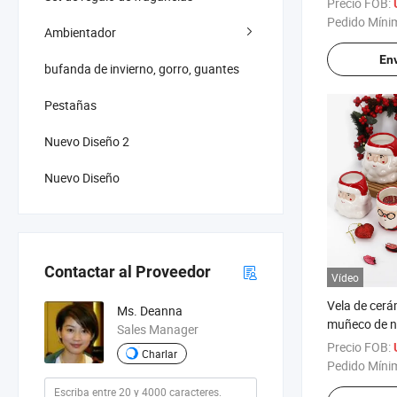
Precio FOB:
Pedido Míni
Ambientador
Env
bufanda de invierno, gorro, guantes
Pestañas
Nuevo Diseño 2
Nuevo Diseño
Contactar al Proveedor
Vídeo
Vela de cerá
Ms. Deanna
muñeco de n
Sales Manager
navideña y d
Precio FOB:
Charlar
Pedido Míni