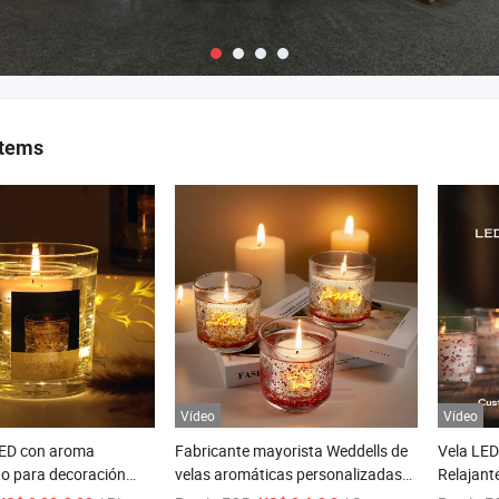
items
Vídeo
Vídeo
LED con aroma
Fabricante mayorista Weddells de
Vela LED
do para decoración
velas aromáticas personalizadas
Relajant
tacional
de cera de soja y gel de lujo, vela
Aromate