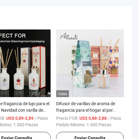
Vídeo
e fragancia de lujo para el
Difusor de varillas de aroma de
 Navidad con varilla de
fragancia para el hogar al por
mayor 70ml con caja
OB:
/ Pieza
Precio FOB:
/ Pieza
US$ 0,89-2,89
US$ 0,88-2,88
Mínimo:
1.000 Piezas
Pedido Mínimo:
1.000 Piezas
Enviar Consulta
Enviar Consulta