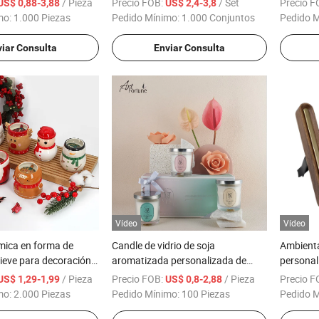
/ Pieza
Precio FOB:
/ Set
Precio F
US$ 0,88-3,88
US$ 2,4-3,8
con fragancia, con frascos y
para el D
mo:
1.000 Piezas
Pedido Mínimo:
1.000 Conjuntos
Pedido 
embalaje
Lámpara
iar Consulta
Enviar Consulta
Vídeo
Vídeo
mica en forma de
Candle de vidrio de soja
Ambient
ieve para decoración
aromatizada personalizada de
personal
el hogar
marca blanca al por mayor para
experien
/ Pieza
Precio FOB:
/ Pieza
Precio F
US$ 1,29-1,99
US$ 0,8-2,88
decoración del hogar y regalo
de coche
mo:
2.000 Piezas
Pedido Mínimo:
100 Piezas
Pedido 
estacional de vacaciones