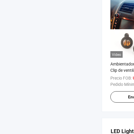
Vídeo
Ambientador
Clip de vent
océano, 0.23 
Precio FOB:
para auto, 2
Pedido Míni
Env
LED Light