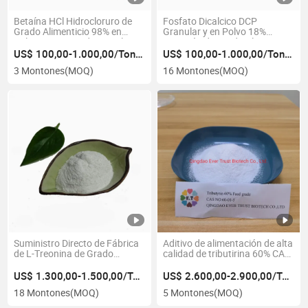
Betaína HCl Hidrocloruro de
Fosfato Dicalcico DCP
Grado Alimenticio 98% en
Granular y en Polvo 18%
Polvo para Aves de Corral,
Nutrición de Grado Alimenticio
Ganado y Acuáticos Precio del
para Piensos Animales
US$ 100,00-1.000,00/Tonelada
US$ 100,00-1.000,00/Tonelada
Fabricante
3 Montones
(MOQ)
16 Montones
(MOQ)
Suministro Directo de Fábrica
Aditivo de alimentación de alta
de L-Treonina de Grado
calidad de tributirina 60% CAS
Alimenticio 98.5%
60-01-5
US$ 1.300,00-1.500,00/Tonelada
US$ 2.600,00-2.900,00/Tonelada
18 Montones
(MOQ)
5 Montones
(MOQ)