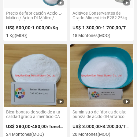
Precio de fabricación Ácido L-
Aditivos Conservantes de
Málico / Ácido Dl-Málico /
Grado Alimenticio E282 25kg
Polvo de Ácido Málico CAS 97-
Bolsa de Polvo de Propionato
67-6
de Calcio
US$ 500,00-1.000,00/Kg
US$ 1.300,00-1.700,00/Tonelada
1 Kg
(MOQ)
18 Montones
(MOQ)
Bicarbonato de sodio de alta
Suministro de fábrica de alta
calidad grado alimenticio CAS
pureza de ácido dl-tartárico
144-55-8
ácido tartárico grado
alimenticio CAS 133-37-9
US$ 380,00-480,00/Tonelada
US$ 3.000,00-3.200,00/Tonelada
24 Montones
(MOQ)
20 Montones
(MOQ)