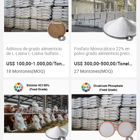
Aditivos de grado alimenticio
Fosfato Monocálcico 22% en
de L-Lisina L-Lisina Sulfato
polvo grado alimenticio precio
70% en polvo para promover la
del fabricante
salud avícola
US$ 100,00-1.000,00/Tonelada
US$ 300,00-500,00/Tonelada
18 Montones
(MOQ)
27 Montones
(MOQ)