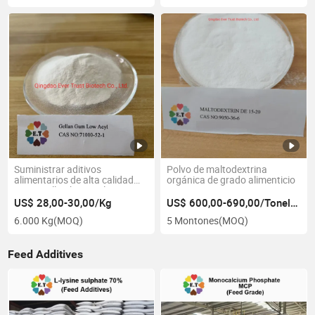
Suministrar aditivos
Polvo de maltodextrina
alimentarios de alta calidad
orgánica de grado alimenticio
goma gellan bajo acilo CAS:
71010-52-1
US$ 28,00-30,00/Kg
US$ 600,00-690,00/Tonelada
6.000 Kg
(MOQ)
5 Montones
(MOQ)
Feed Additives