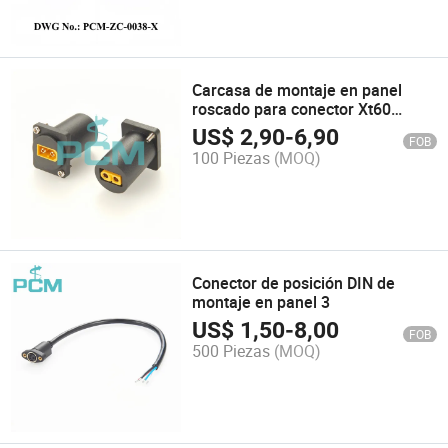
Carcasa de montaje en panel
roscado para conector Xt60
adaptador macho hembra,
US$
2,90
-
6,90
FOB
conjunto de conector de carcasa
100 Piezas
(MOQ)
roscada para montaje en panel
Xt60 puerto de energía solar RC
Conector de posición DIN de
montaje en panel 3
US$
1,50
-
8,00
FOB
500 Piezas
(MOQ)