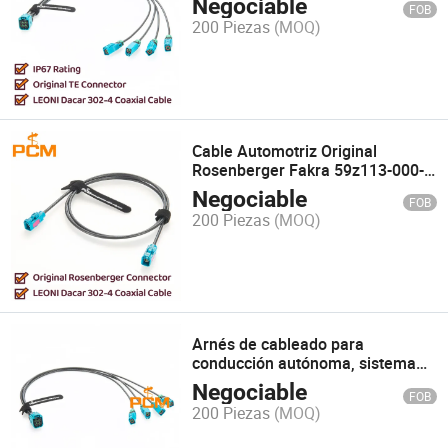
Negociable
FOB
Fakra Z Jack 2-2380551-0 Cable
200 Piezas
(MOQ)
Coaxial Automotriz
Cable Automotriz Original
Rosenberger Fakra 59z113-000-Z
Ensamblaje de Cable Coaxial RF
Negociable
FOB
de Conector Hembra Fakra Azul
200 Piezas
(MOQ)
Agua a Conector Hembra
Arnés de cableado para
conducción autónoma, sistema
Adas arnés de cable Fakra, cable
Negociable
FOB
Fakra para Adas automotriz y
200 Piezas
(MOQ)
conducción autónoma