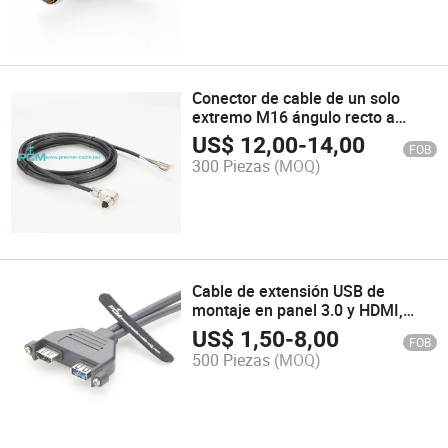
Conector de cable de un solo
extremo M16 ángulo recto a
pigtail
US$
12,00
-
14,00
FOB
300 Piezas
(MOQ)
Cable de extensión USB de
montaje en panel 3.0 y HDMI,
cable de extensión combinado de
US$
1,50
-
8,00
FOB
USB de montaje en panel 3.0 y
500 Piezas
(MOQ)
HDMI con diseño de bloqueo de
tornillo, número de parte PCM-
HD-0141