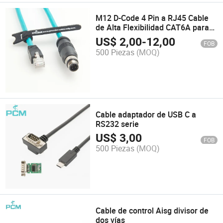
M12 D-Code 4 Pin a RJ45 Cable
de Alta Flexibilidad CAT6A para
Cognex, Sick, Keyence, Balser
US$
2,00
-
12,00
FOB
Sensor de Cámara Industrial
500 Piezas
(MOQ)
Actuador PLC, Profinet, Ethercat
Cable adaptador de USB C a
RS232 serie
US$
3,00
FOB
500 Piezas
(MOQ)
Cable de control Aisg divisor de
dos vías