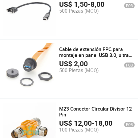
US$
1,50
-
8,00
FOB
500 Piezas
(MOQ)
Cable de extensión FPC para
montaje en panel USB 3.0, ultra
flexible 5gbps,, impermeable
US$
2,00
FOB
IP67, con corte 20.8mm, ideal
500 Piezas
(MOQ)
para recintos, aplicaciones
industriales y embebidas
M23 Conector Circular Divisor 12
Pin
US$
12,00
-
18,00
FOB
100 Piezas
(MOQ)