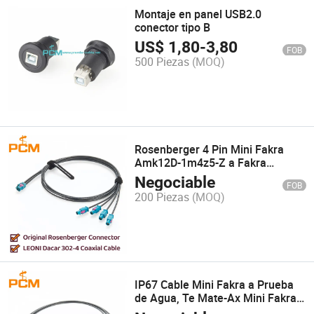
Montaje en panel USB2.0
conector tipo B
US$
1,80
-
3,80
FOB
500 Piezas
(MOQ)
Rosenberger 4 Pin Mini Fakra
Amk12D-1m4z5-Z a Fakra
59z114-000z Cable de extensión
Negociable
FOB
coaxial RF Gmsl2 Cable Fakra 1-
200 Piezas
(MOQ)
to-4 para cámaras
IP67 Cable Mini Fakra a Prueba
de Agua, Te Mate-Ax Mini Fakra
4-in-1 Z Jack 2354439-9 a Quad