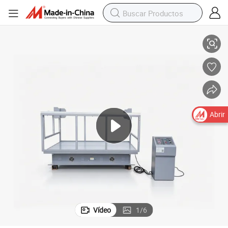
 vibración
Simulación de Venta caliente Transporte Embalaje Máquina de Ensayo de
Abrir
Vídeo
1
/
6