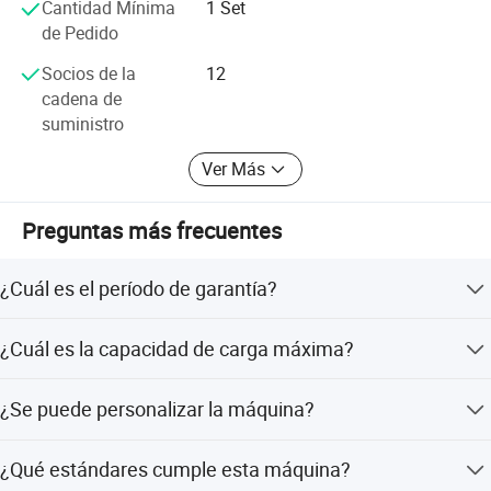
Cantidad Mínima
1 Set
línea
de Pedido
Con el exquisito proceso de fabricación, un innovador
Imágenes de detalles
equipo de investigación y desarrollo, un equipo de ventas
Socios de la
12
profesional y un excelente servicio postventa, OTS está
cadena de
lista para participar en el mercado internacional y dar
suministro
ejemplo en este campo.
Ver Más
Preguntas más frecuentes
¿Cuál es el período de garantía?
Ofrecemos una garantía de 1 año para esta máquina de
¿Cuál es la capacidad de carga máxima?
pruebas de vibración.
La máquina soporta una carga máxima de 100 kg.
¿Se puede personalizar la máquina?
Sí, ofrecemos personalización completa, personalización
¿Qué estándares cumple esta máquina?
desde el diseño y opciones de personalización menores.