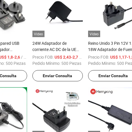
Vídeo
Vídeo
 pared USB
24W Adaptador de
Reino Unido 3 Pin 12V 1
rgador
corriente AC DC de la UE
18W Adaptador de Fuen
le, adaptador
para dispositivos de alta
de Alimentación de
/ Pieza
Precio FOB:
/ Pieza
Precio FOB:
US$ 1,8-2,6
US$ 2,43-2,7
US$ 1,17-1,5
 Reino Unido,
calidad
Conmutación AC DC
mo:
500 Piezas
Pedido Mínimo:
500 Piezas
Pedido Mínimo:
500 Pie
Certificados Ce GS BS
 Consulta
Enviar Consulta
Enviar Consulta