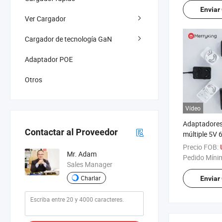
Enviar
Ver Cargador
Cargador de tecnología GaN
Adaptador POE
Otros
Vídeo
Adaptadores
Contactar al Proveedor
múltiple 5V
15V 1A 2A 3
Precio FOB:
Mr. Adam
de corriente
Pedido Míni
Sales Manager
FCC RoHS SA
Universal 5
Charlar
Enviar
AC DC para 
eléctricas