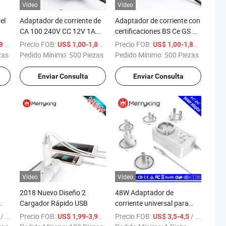
Vídeo
Vídeo
el
Adaptador de corriente de
Adaptador de corriente con
CA 100 240V CC 12V 1A
certificaciones BS Ce GS UL
olt
Fuente de alimentación
FCC RoHS 12V 1A 5V 2A
/ Pieza
Precio FOB:
/ Pieza
Precio FOB:
/ Pieza
,9
US$ 1,00-1,89
US$ 1,00-1,89
12V Fuente de energía para
Adaptador de corriente
zas
Pedido Mínimo:
500 Piezas
Pedido Mínimo:
500 Piezas
material acrílico LED
para masajista de pies
Enviar Consulta
Enviar Consulta
Vídeo
Vídeo
2018 Nuevo Diseño 2
48W Adaptador de
Cargador Rápido USB
corriente universal para
2W
montaje en pared, muestra
/ Pieza
Precio FOB:
/ Pieza
Precio FOB:
/ Pieza
8
US$ 1,99-3,99
US$ 3,5-4,5
de
gratuita, adaptador de CA