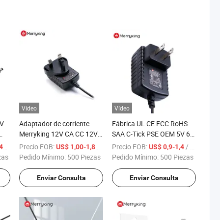
Vídeo
Vídeo
2V
Adaptador de corriente
Fábrica UL CE FCC RoHS
Merryking 12V CA CC 12V
SAA C-Tick PSE OEM 5V 6V
r
1A 5V 2A Adaptador de
9V 19V 24V 36V 12V
/ Pieza
Precio FOB:
/ Pieza
Precio FOB:
/ Pieza
5
US$ 1,00-1,89
US$ 0,9-1,4
ón
corriente conmutado para
Cargador de Pared
zas
Pedido Mínimo:
500 Piezas
Pedido Mínimo:
500 Piezas
a
marcos de fotos digitales
Adaptador de Laptop
Adaptador de CA CC 12V
Enviar Consulta
Enviar Consulta
1A 2A 3A 4A Fuente de
Alimentación para Caja de
TV