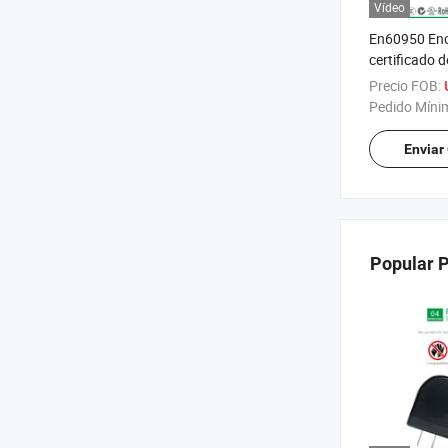
Vídeo
En60950 En
certificado d
6V 1A Adapt
Precio FOB:
corriente AC
Pedido Míni
Enviar
Popular 