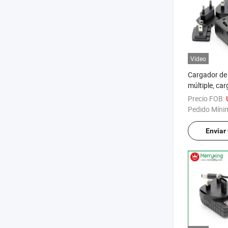
Vídeo
Cargador de
múltiple, ca
intercambiab
Precio FOB:
USB, US, UE,
Pedido Míni
AU y KC
Enviar