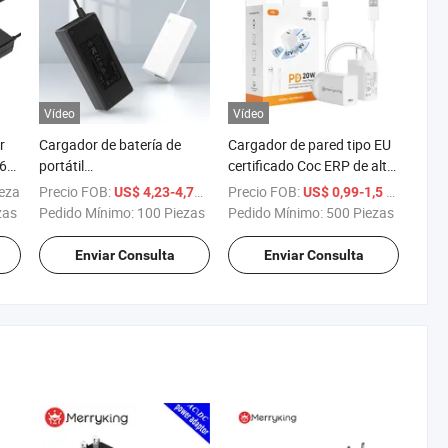
Vídeo
Vídeo
r
Cargador de batería de
Cargador de pared tipo EU
36V
portátil
certificado Coc ERP de alta
ión
UL/FCC/SAA/GS/BS/Ce
eficiencia 5V 1A 1.2A 1.5A
ieza
Precio FOB:
/ Pieza
Precio FOB:
/ Pieza
US$ 4,23-4,77
US$ 0,99-1,5
100-240V 12V 5A
2.4A 2.5A cargador
zas
Pedido Mínimo:
100 Piezas
Pedido Mínimo:
500 Piezas
Adaptadores de CA para
inteligente de un solo
portátil UL
puerto USB cargador multi
Enviar Consulta
Enviar Consulta
USB