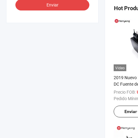
Enviar
Hot Prod
Vídeo
2019 Nuevo
DC Fuente d
12V 2A Adap
Precio FOB:
Regleta de A
Pedido Míni
DC para Equi
y Salud
Enviar