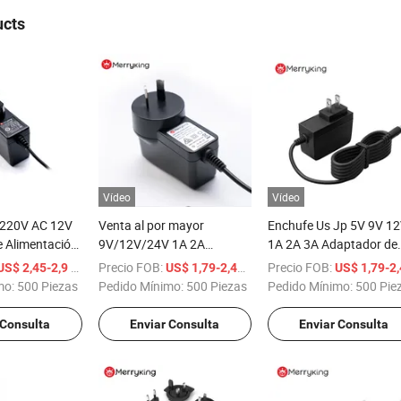
ucts
Vídeo
Vídeo
 220V AC 12V
Venta al por mayor
Enchufe Us Jp 5V 9V 1
e Alimentación
9V/12V/24V 1A 2A
1A 2A 3A Adaptador de
tador de
Adaptador de corriente
corriente 12V Adaptado
/ Pieza
Precio FOB:
/ Pieza
Precio FOB:
US$ 2,45-2,9
US$ 1,79-2,45
US$ 1,79-2,4
limentación AC
AC/DC 18W 24V 750mA
de fuente de alimentaci
mo:
500 Piezas
Pedido Mínimo:
500 Piezas
Pedido Mínimo:
500 Pie
pos de Belleza
Fuente de alimentación
conmutada para lintern
24V Adaptador de energía
LED
 Consulta
Enviar Consulta
Enviar Consulta