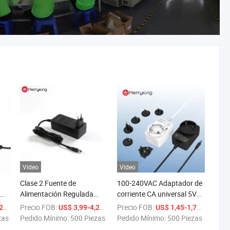
Vídeo
Vídeo
Clase 2 Fuente de
100-240VAC Adaptador de
Alimentación Regulada
corriente CA universal 5V
24V
24volt 2000mA Adaptador
1A 5V 2A 5.1V 3A 12V 0.8A
/ Pieza
Precio FOB:
/ Pieza
Precio FOB:
/ Pieza
9
US$ 3,99-4,29
US$ 1,45-1,75
de Alimentación para
1A 9V 1A 1.2A 9V 1.5A
zas
Pedido Mínimo:
500 Piezas
Pedido Mínimo:
500 Piezas
Destilador de Agua con
Adaptador de CC