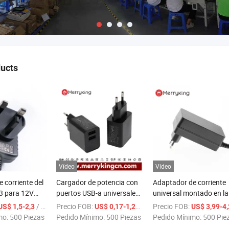
ucts
Vídeo
Vídeo
 corriente del
Cargador de potencia con
Adaptador de corriente
 3 para 12V
puertos USB-a universales
universal montado en la
 - 500mA a
100-240VAC 50/60Hz 2
pared para electrónica 
/ Pieza
Precio FOB:
/ Pieza
Precio FOB:
US$ 1,5-2,3
US$ 0,17-1,28
US$ 3,99-4,2
adaptador Pd con marca
2000mA
mo:
500 Piezas
Pedido Mínimo:
500 Piezas
Pedido Mínimo:
500 Pie
de seguridad CE GS y