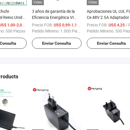
Vídeo
Vídeo
chufe
3 años de garantía de la
Aprobaciones UL cUL F
el Reino Unido
Eficiencia Energética VI
Ce 48V 2.5A Adaptador
ador de
Fuente de alimentación
corriente de escritorio y
/ Pieza
Precio FOB:
/ Pieza
Precio FOB:
/ Pie
US$ 1,00-2,00
US$ 0,99-1,1
US$ 4,25
 DC
portátil 120W Cargador
mo:
500 Piezas
Pedido Mínimo:
1.000 Piezas
Pedido Mínimo:
500 Pie
inteligente de batería pa
portátil
 Consulta
Enviar Consulta
Enviar Consulta
Products