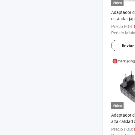
Vídeo
Adaptador de
estándar ja
confiable pa
Precio FOB:
9VDC 3A
Pedido Míni
Enviar
Vídeo
Adaptador de
alta calidad
Wholesale c
Precio FOB:
certificado 