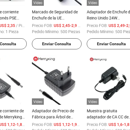
Vídeo
Vídeo
 corriente
Marcado de Seguridad de
Adaptador de Enchufe d
ponés PSE
Enchufe de la UE
Reino Unido 24W
ra electrónica
Adaptador de Corriente
Suministro de Pared 12v
/ Pieza
Precio FOB:
/ Pieza
Precio FOB:
US$ 2,35
US$ 2,45-2,9
US$ 2,49-2
Alterna 5V 9V 12V 24V 1A
2AMP Adaptador de
mo:
1 Pieza
Pedido Mínimo:
500 Piezas
Pedido Mínimo:
500 Pie
2A 3A 24W Adaptador de
Conmutación 12V 2A
Potencia conmutado 12V
Adaptador de Potencia
 Consulta
Enviar Consulta
Enviar Consulta
para Iluminación LED
Vídeo
Vídeo
 corriente de
Adaptador de Precio de
Muestra gratuita
 de Merryking
Fábrica para Árbol de
adaptador de CA CC de
on enchufe EU,
Navidad 12V 1A 2A 3A
enchufe US 15V 0.8A 1
/ Pieza
Precio FOB:
/ Pieza
Precio FOB:
US$ 1,12-1,89
US$ 1,12-1,93
US$ 1,6-1,
CE ERP RoHS,
Suministro de Adaptador
adaptador de potencia 