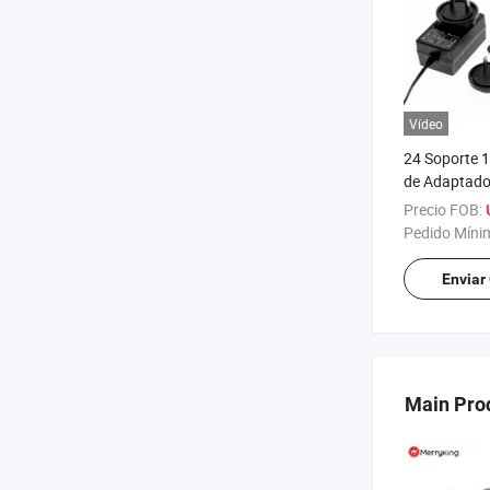
Vídeo
24 Soporte 1
de Adaptado
DC con 3 Añ
Precio FOB:
Cumple con 
Pedido Míni
Certificacio
Seguridad
Enviar
Main Pro