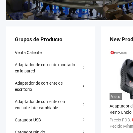
Grupos de Producto
New Prod
Venta Caliente
Adaptador de corriente montado
en la pared
Adaptador de corriente de
escritorio
Vídeo
Adaptador de corriente con
Adaptador de
enchufe intercambiable
Reino Unido
dispositivos
Cargador USB
Precio FOB:
2.5A
Pedido Míni
Cargador rápido