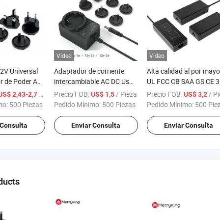
Vídeo
Vídeo
2V Universal
Adaptador de corriente
Alta calidad al por mayo
r de Poder AC
intercambiable AC DC Us
UL FCC CB SAA GS CE 
os de Garantía
EU Au UK con UL cUL Ce
2A fuentes de alimentac
/ Pieza
Precio FOB:
/ Pieza
Precio FOB:
/ P
US$ 2,43-2,7
US$ 1,5
US$ 3,2
Todas las
FCC 12V 1.25A
de conmutación
mo:
500 Piezas
Pedido Mínimo:
500 Piezas
Pedido Mínimo:
500 Pie
nes de
cargadores de baterías
para portátiles
 Consulta
Enviar Consulta
Enviar Consulta
ducts