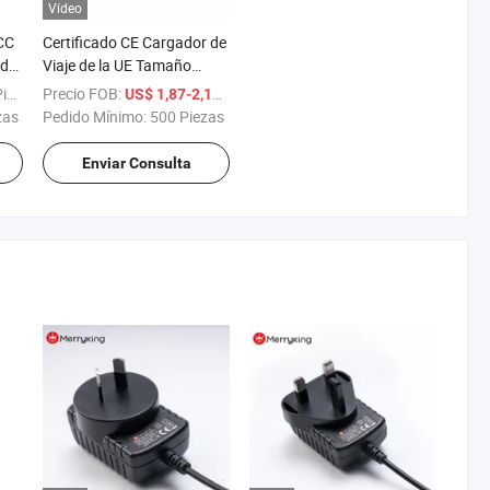
Vídeo
CC
Certificado CE Cargador de
 de
Viaje de la UE Tamaño
Pequeño 2 Puertos 5V 2.4A
za
Precio FOB:
/ Pieza
US$ 1,87-2,13
Cargador Inteligente USB
zas
Pedido Mínimo:
500 Piezas
ra
Enviar Consulta