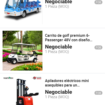
Negociable
FOB
Coche Clásico de Ciudad en
1 Pieza
(MOQ)
Venta (DN-14)
Carrito de golf premium 6-
Passenger 48V con diseño
elegante
Negociable
FOB
1 Pieza
(MOQ)
Apiladores eléctricos mini
asequibles para un
almacenamiento eficiente
Negociable
FOB
1 Pieza
(MOQ)