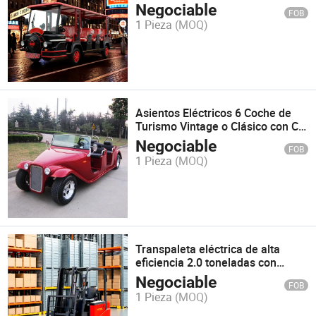
Negociable
FOB
1 Pieza
(MOQ)
Asientos Eléctricos 6 Coche de
Turismo Vintage o Clásico con CE
Aprobado (DN-6D)
Negociable
FOB
1 Pieza
(MOQ)
Transpaleta eléctrica de alta
eficiencia 2.0 toneladas con
motor de corriente alterna
Negociable
FOB
avanzado
1 Pieza
(MOQ)