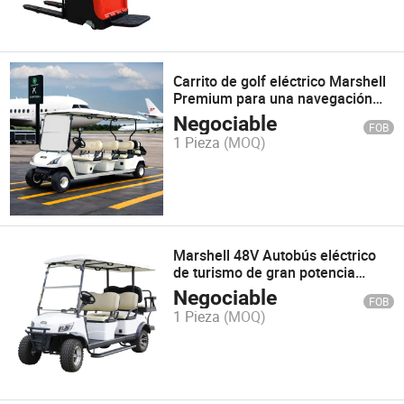
Carrito de golf eléctrico Marshell
Premium para una navegación
fluida en el campo
Negociable
FOB
1 Pieza
(MOQ)
Marshell 48V Autobús eléctrico
de turismo de gran potencia
Sightseeing Carrito de golf (DH-
Negociable
FOB
M4+2)
1 Pieza
(MOQ)