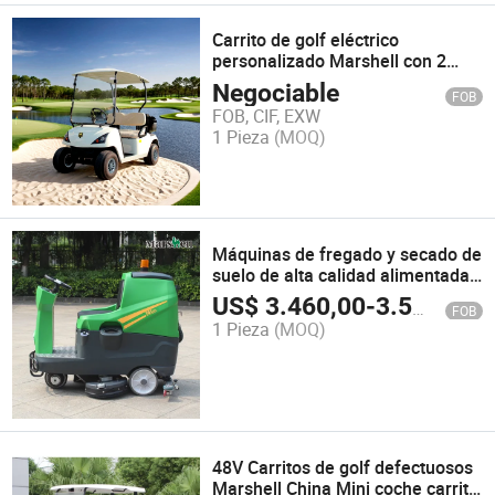
Carrito de golf eléctrico
personalizado Marshell con 2
asientos (DG-C2-5)
Negociable
FOB
FOB, CIF, EXW
1 Pieza
(MOQ)
Máquinas de fregado y secado de
suelo de alta calidad alimentadas
por corriente alterna en venta
US$
3.460,00
-
3.540,00
FOB
1 Pieza
(MOQ)
48V Carritos de golf defectuosos
Marshell China Mini coche carrito