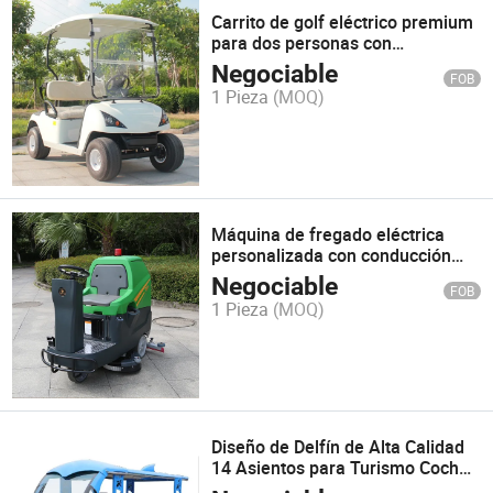
Carrito de golf eléctrico premium
para dos personas con
certificación CE
Negociable
FOB
1 Pieza
(MOQ)
Máquina de fregado eléctrica
personalizada con conducción
automática (DQX86B)
Negociable
FOB
1 Pieza
(MOQ)
Diseño de Delfín de Alta Calidad
14 Asientos para Turismo Coche
Eléctrico de Transporte Turístico