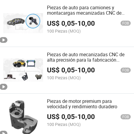
Piezas de auto para camiones y
montacargas mecanizadas CNC de
alta calidad en venta
US$
0,05
-
10,00
FOB
100 Piezas
(MOQ)
Piezas de auto mecanizadas CNC de
alta precisión para la fabricación
global
US$
0,05
-
10,00
FOB
100 Piezas
(MOQ)
Piezas de motor premium para
velocidad y rendimiento duradero
US$
0,05
-
10,00
FOB
100 Piezas
(MOQ)