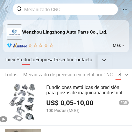
Wenzhou Lingzhong Auto Parts Co., Ltd.
Más
Inicio
Producto
Empresa
Descubrir
Contacto
Todos
Mecanizado de precisión en metal por CNC
Serie 
Fundiciones metálicas de precisión
para piezas de maquinaria industrial
US$
0,05
-
10,00
FOB
100 Piezas
(MOQ)