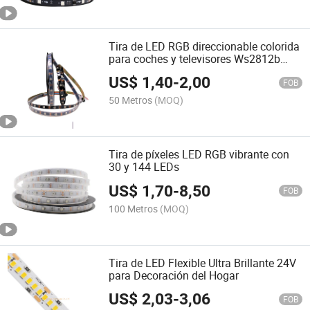
Tira de LED RGB direccionable colorida
para coches y televisores Ws2812b
2813
US$
1,40
-
2,00
FOB
50 Metros
(MOQ)
Tira de píxeles LED RGB vibrante con
30 y 144 LEDs
US$
1,70
-
8,50
FOB
100 Metros
(MOQ)
Tira de LED Flexible Ultra Brillante 24V
para Decoración del Hogar
US$
2,03
-
3,06
FOB