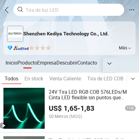
Shenzhen Kediya Technology Co., Ltd.
Más
Inicio
Producto
Empresa
Descubrir
Contacto
Todos
En stock
Venta Caliente
Tira de LED COB
Tir
24V Tira LED RGB COB 576LEDs/M
Cinta LED flexible sin puntos que
cambia de color para iluminación de
US$
1,65
-
1,83
armarios, bares y lineal
FOB
50 Metros
(MOQ)