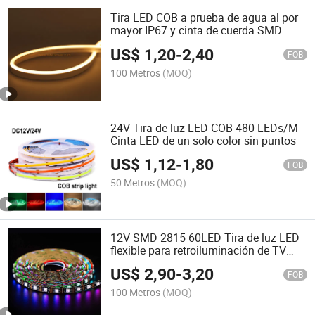
Tira LED COB a prueba de agua al por
mayor IP67 y cinta de cuerda SMD
2835 flexible / neón flexible con tubo
US$
1,20
-
2,40
de neón LED para decoración de
FOB
edificios y Navidad
100 Metros
(MOQ)
24V Tira de luz LED COB 480 LEDs/M
Cinta LED de un solo color sin puntos
US$
1,12
-
1,80
FOB
50 Metros
(MOQ)
12V SMD 2815 60LED Tira de luz LED
flexible para retroiluminación de TV
LED
US$
2,90
-
3,20
FOB
100 Metros
(MOQ)