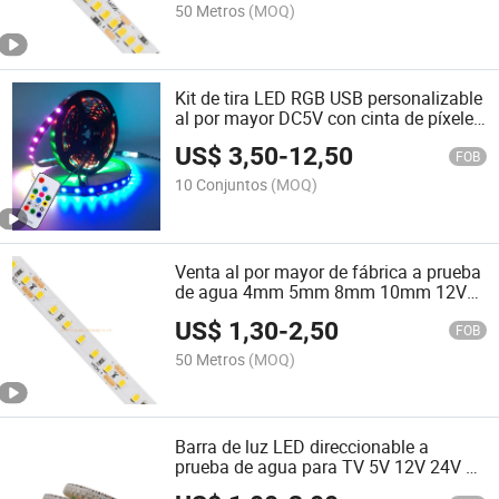
50 Metros
(MOQ)
Kit de tira LED RGB USB personalizable
al por mayor DC5V con cinta de píxeles
direccionables Ws2812b y control
US$
3,50
-
12,50
remoto para lámpara de gabinete de
FOB
TV 14keys
10 Conjuntos
(MOQ)
Venta al por mayor de fábrica a prueba
de agua 4mm 5mm 8mm 10mm 12V
24V Ra80 Ra90 SMD2835 120LED Luz
US$
1,30
-
2,50
de fondo para TV Luz flexible de tira
FOB
LED para cocina bajo el gabinete
50 Metros
(MOQ)
Barra de luz LED direccionable a
prueba de agua para TV 5V 12V 24V 30
60 144LEDs RGB Ws2812b Chip 5050