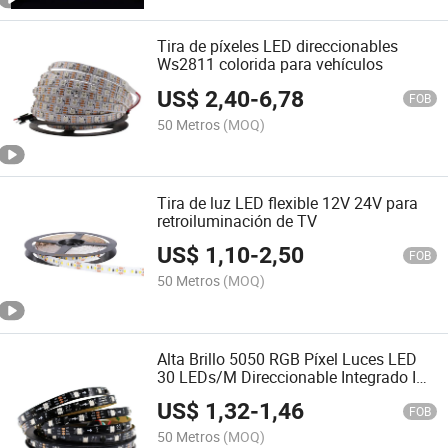
Tira de píxeles LED direccionables
Ws2811 colorida para vehículos
US$
2,40
-
6,78
FOB
50 Metros
(MOQ)
Tira de luz LED flexible 12V 24V para
retroiluminación de TV
US$
1,10
-
2,50
FOB
50 Metros
(MOQ)
Alta Brillo 5050 RGB Píxel Luces LED
30 LEDs/M Direccionable Integrado IC
Ws2811 DC12V Luz de Tira LED Digital
US$
1,32
-
1,46
FOB
50 Metros
(MOQ)