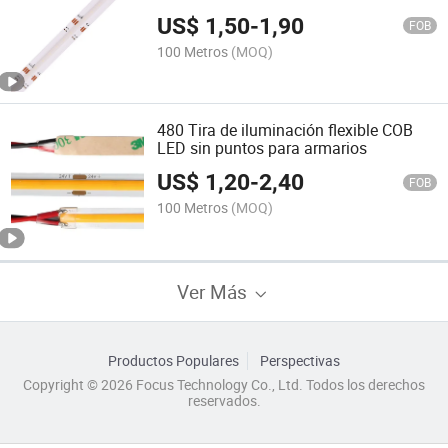
cálida 3000K 6000K roja 12V 24V 8mm
US$
1,50
-
1,90
10mm CRI90 con conector
FOB
100 Metros
(MOQ)
480 Tira de iluminación flexible COB
LED sin puntos para armarios
US$
1,20
-
2,40
FOB
100 Metros
(MOQ)
Ver Más
Productos Populares
Perspectivas
Copyright © 2026 Focus Technology Co., Ltd. Todos los derechos
reservados.