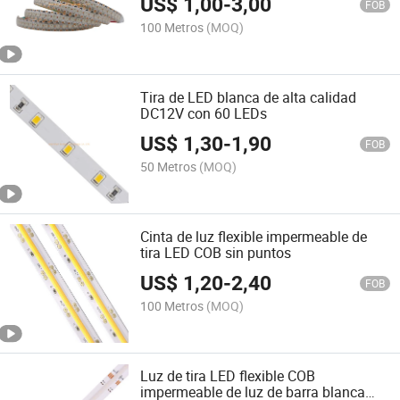
US$
1,00
-
3,00
Luz LED RGB de píxel
FOB
100 Metros
(MOQ)
Tira de LED blanca de alta calidad
DC12V con 60 LEDs
US$
1,30
-
1,90
FOB
50 Metros
(MOQ)
Cinta de luz flexible impermeable de
tira LED COB sin puntos
US$
1,20
-
2,40
FOB
100 Metros
(MOQ)
Luz de tira LED flexible COB
impermeable de luz de barra blanca