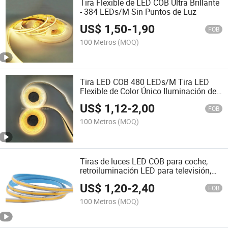
Tira Flexible de LED COB Ultra Brillante
- 384 LEDs/M Sin Puntos de Luz
US$
1,50
-
1,90
FOB
100 Metros
(MOQ)
Tira LED COB 480 LEDs/M Tira LED
Flexible de Color Único Iluminación de
Alto CRI
US$
1,12
-
2,00
FOB
100 Metros
(MOQ)
Tiras de luces LED COB para coche,
retroiluminación LED para televisión,
precio
US$
1,20
-
2,40
FOB
100 Metros
(MOQ)