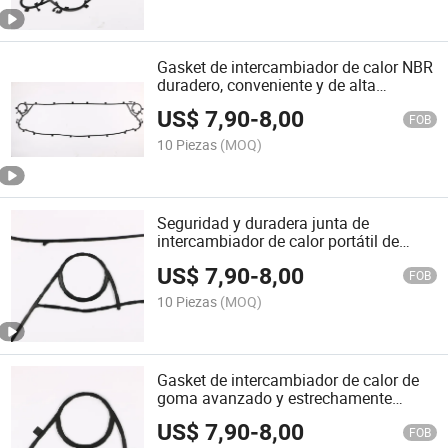
Gasket de intercambiador de calor NBR
duradero, conveniente y de alta
reputación
US$
7,90
-
8,00
FOB
10 Piezas
(MOQ)
Seguridad y duradera junta de
intercambiador de calor portátil de
epdm reutilizable
US$
7,90
-
8,00
FOB
10 Piezas
(MOQ)
Gasket de intercambiador de calor de
goma avanzado y estrechamente
conectado de alta venta
US$
7,90
-
8,00
FOB