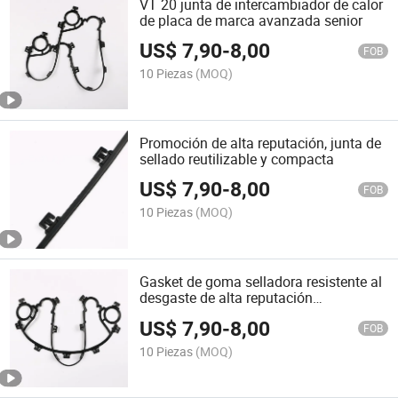
VT 20 junta de intercambiador de calor
de placa de marca avanzada senior
US$
7,90
-
8,00
FOB
10 Piezas
(MOQ)
Promoción de alta reputación, junta de
sellado reutilizable y compacta
US$
7,90
-
8,00
FOB
10 Piezas
(MOQ)
Gasket de goma selladora resistente al
desgaste de alta reputación
personalizada y profesional
US$
7,90
-
8,00
FOB
10 Piezas
(MOQ)