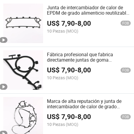
Junta de intercambiador de calor de
EPDM de grado alimenticio reutilizable
y segura de marca duradera
US$
7,90
-
8,00
FOB
10 Piezas
(MOQ)
Fábrica profesional que fabrica
directamente juntas de goma
estrechamente conectadas
US$
7,90
-
8,00
FOB
10 Piezas
(MOQ)
Marca de alta reputación y junta de
intercambiador de calor de grado
alimenticio de nbr económica
US$
7,90
-
8,00
FOB
10 Piezas
(MOQ)