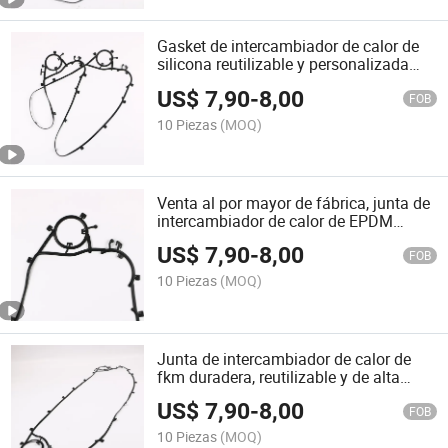
Gasket de intercambiador de calor de
silicona reutilizable y personalizada
para seguridad profesional
US$
7,90
-
8,00
FOB
10 Piezas
(MOQ)
Venta al por mayor de fábrica, junta de
intercambiador de calor de EPDM
duradera y práctica para alimentos
US$
7,90
-
8,00
FOB
10 Piezas
(MOQ)
Junta de intercambiador de calor de
fkm duradera, reutilizable y de alta
calidad
US$
7,90
-
8,00
FOB
10 Piezas
(MOQ)