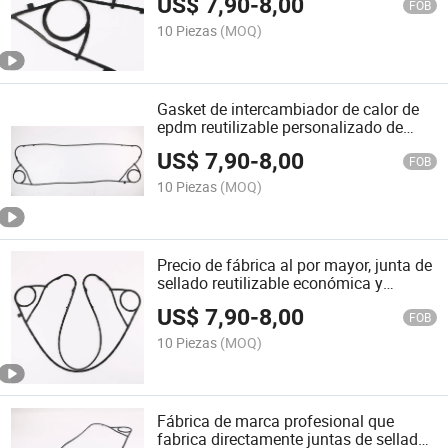
US$
7,90
-
8,00
FOB
10 Piezas
(MOQ)
Gasket de intercambiador de calor de
epdm reutilizable personalizado de
bajo precio
US$
7,90
-
8,00
FOB
10 Piezas
(MOQ)
Precio de fábrica al por mayor, junta de
sellado reutilizable económica y
duradera
US$
7,90
-
8,00
FOB
10 Piezas
(MOQ)
Fábrica de marca profesional que
fabrica directamente juntas de sellado