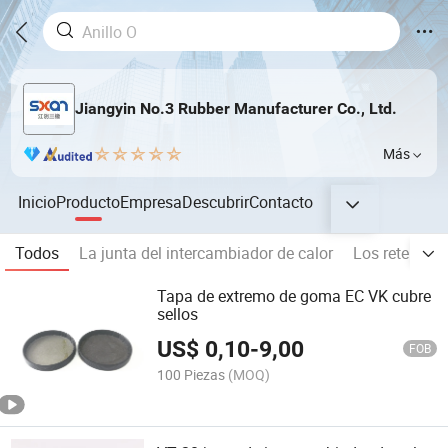
Jiangyin No.3 Rubber Manufacturer Co., Ltd.
Más
Inicio
Producto
Empresa
Descubrir
Contacto
Todos
La junta del intercambiador de calor
Los retenes d
Tapa de extremo de goma EC VK cubre
sellos
US$
0,10
-
9,00
FOB
100 Piezas
(MOQ)