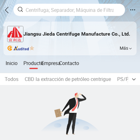
Jiangsu Jieda Centrifuge Manufacture Co., Ltd.
Más
Inicio
Producto
Empresa
Contacto
Todos
CBD la extracción de petróleo centrigue
PS/PSF ce