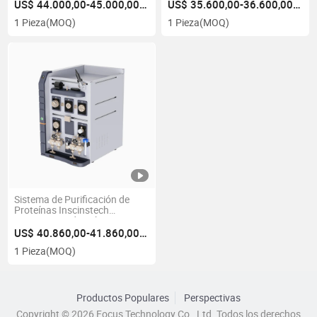
Puede Cumplir con los
Entrega Rápida Puede Cumplir
US$ 44.000,00-45.000,00/Pieza
US$ 35.600,00-36.600,00/Pieza
Requisitos de la FDA 21 CFR
con los Requisitos de la FDA
1 Pieza
(MOQ)
1 Pieza
(MOQ)
Parte 11/GLP/GMP
21 CFR Parte 11 GLP GMP
Sistema de Purificación de
Proteínas Inscinstech
Instrumento de Laboratorio
(Único AutoPure100-L2) Fplc
US$ 40.860,00-41.860,00/Pieza
Puede Cumplir con los
1 Pieza
(MOQ)
Requisitos de la FDA 21 CFR
Parte 11/GLP/GMP
Productos Populares
Perspectivas
Copyright © 2026 Focus Technology Co., Ltd. Todos los derechos