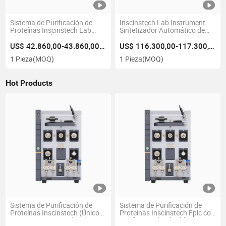
Sistema de Purificación de
Inscinstech Lab Instrument
Proteínas Inscinstech Lab
Sintetizador Automático de
Instrument (Único
Oligonucleótidos a Gran
AutoPure150-L2) Fplc Puede
Escala (Único AutoOligo25)
US$ 42.860,00-43.860,00/Pieza
US$ 116.300,00-117.300,00/Pieza
Cumplir con los Requisitos de
para La Síntesis Rápida de
1 Pieza
(MOQ)
1 Pieza
(MOQ)
la FDA 21 CFR Parte
10~100μ Muestras de Ácidos
11/GLP/GMP
Nucleicos
Hot Products
Sistema de Purificación de
Sistema de Purificación de
Proteínas Inscinstech (Único
Proteínas Inscinstech Fplc con
AutoPure150-M402) Fplc
Configuración Flexible y