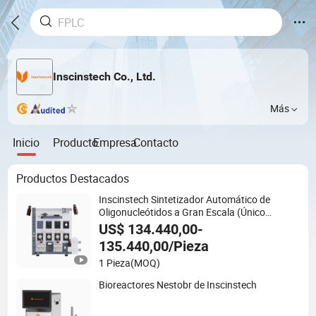
Inscinstech Co., Ltd.
Más
Inicio
Producto
Empresa
Contacto
Productos Destacados
Inscinstech Sintetizador Automático de
Oligonucleótidos a Gran Escala (Único
AutoOligo100) Síntesis de ADN
US$ 134.440,00-
135.440,00/Pieza
1 Pieza
(MOQ)
Bioreactores Nestobr de Inscinstech