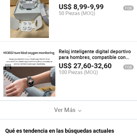
ruido 5ND de generación Air
US$
8,99
-
9,99
FOB
PRO2
50 Piezas
(MOQ)
Reloj inteligente digital deportivo
para hombres, compatible con
iOS y Android. Soporta la mayoría
US$
27,60
-
32,60
FOB
de los teléfonos inteligentes
100 Piezas
(MOQ)
Ver Más
Qué es tendencia en las búsquedas actuales