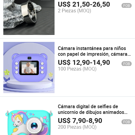
sueño con baterías de larga
US$
21,50
-
26,50
FOB
duración para mujeres y hombres
2 Piezas
(MOQ)
Cámara instantánea para niños
con papel de impresión, cámara
digital para selfies y 1080P
US$
12,90
-
14,90
FOB
cámara de video
100 Piezas
(MOQ)
Cámara digital de selfies de
unicornio de dibujos animados
para cumpleaños de Navidad
US$
7,90
-
8,90
FOB
para niñas y niños
200 Piezas
(MOQ)