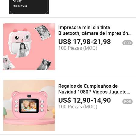
Impresora mini sin tinta
Bluetooth, cámara de impresión
instantánea, regalos de Navidad y
US$
17,98
-
21,98
FOB
cumpleaños para niñas y niños
100 Piezas
(MOQ)
Regalos de Cumpleaños de
Navidad 1080P Videos Juguete
Portátil de Viaje para Niños
US$
12,90
-
14,90
FOB
Cámara Instantánea
100 Piezas
(MOQ)