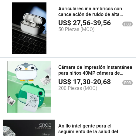
Auriculares inalámbricos con
cancelación de ruido de alta
calidad PRO2 que soportan modo
US$
27,56
-
39,56
FOB
de cambio automático
50 Piezas
(MOQ)
Cámara de impresión instantánea
para niños 40MP cámara de
video digital sin tinta
US$
17,30
-
20,68
FOB
200 Piezas
(MOQ)
Anillo inteligente para el
seguimiento de la salud del