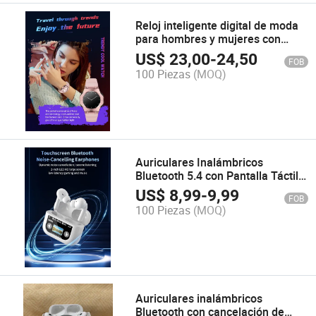
Reloj inteligente digital de moda
para hombres y mujeres con
idiomas de muchos países
US$
23,00
-
24,50
FOB
100 Piezas
(MOQ)
Auriculares Inalámbricos
Bluetooth 5.4 con Pantalla Táctil
Multifuncional para Ios Android
US$
8,99
-
9,99
FOB
100 Piezas
(MOQ)
Auriculares inalámbricos
Bluetooth con cancelación de