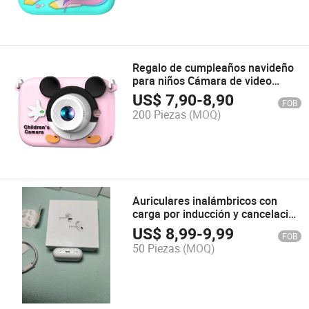
Regalo de cumpleaños navideño
para niños Cámara de video
digital Mich Selfie 1080P HD
US$
7,90
-
8,90
FOB
200 Piezas
(MOQ)
Auriculares inalámbricos con
carga por inducción y cancelación
de ruido originales 1: 1
US$
8,99
-
9,99
FOB
auriculares Bluetooth
50 Piezas
(MOQ)