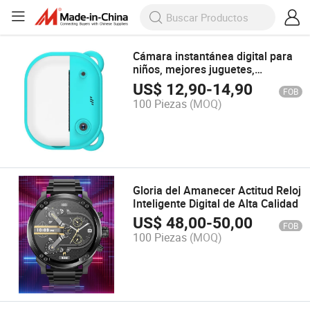
Cámara instantánea digital para
niños, mejores juguetes,
impresora térmica portátil para
US$
12,90
-
14,90
FOB
exteriores
100 Piezas
(MOQ)
Gloria del Amanecer Actitud Reloj
Inteligente Digital de Alta Calidad
US$
48,00
-
50,00
FOB
100 Piezas
(MOQ)