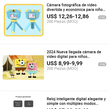
Cámara fotográfica de video
divertida y económica para niños,
regalo de cumpleaños para niños
US$
12,26
-
12,86
FOB
200 Piezas
(MOQ)
2024 Nueva llegada cámara de
video digital para niños
Spongebob Squarepants juguete
US$
8,99
-
9,99
FOB
200 Piezas
(MOQ)
Reloj inteligente digital elegante y
simple con múltiples modos
deportivos para hombres y