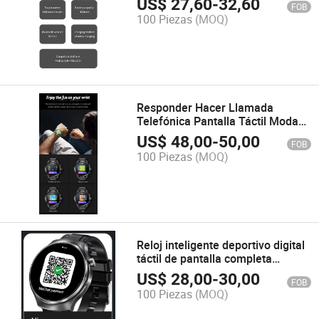
US$
27,60
-
32,60
FOB
mujeres
100 Piezas
(MOQ)
Responder Hacer Llamada
Telefónica Pantalla Táctil Moda
Deportes Reloj Inteligente
US$
48,00
-
50,00
FOB
Impermeable
100 Piezas
(MOQ)
Reloj inteligente deportivo digital
táctil de pantalla completa
compatible con teléfonos Android
US$
28,00
-
30,00
FOB
e iOS
100 Piezas
(MOQ)