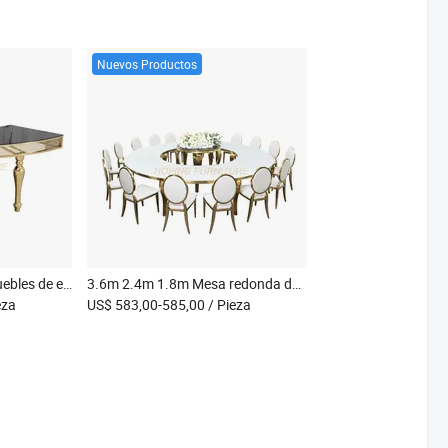
Nuevos Productos
Mesa de comedor de muebles de exterior chinos con patas de bola, tapa de melamina y vidrio, base de acero inoxidable, mesa de comedor plateada para restaurante
3.6m 2.4m 1.8m Mesa redonda de mármol personalizada para bodas, restaurantes, hoteles y banquetes para 9 personas en eventos
eza
US$ 583,00-585,00
/ Pieza