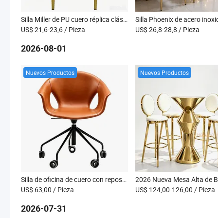
Silla Miller de PU cuero réplica clásica, sillas de hotel de cinco estrellas, sillas de banquete para hotel en oro rosa
US$ 21,6-23,6
/ Pieza
US$ 26,8-28,8
/ Pieza
2026-08-01
Nuevos Productos
Nuevos Productos
Silla de oficina de cuero con reposabrazos huecos modernos, silla de escritorio giratoria y con ruedas para estudio en casa y oficina
US$ 63,00
/ Pieza
US$ 124,00-126,00
/ Pieza
2026-07-31