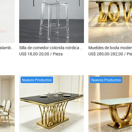
Mesa de cóctel redonda de alambre dorado para eventos de boda y fiestas
Silla de comedor colorida nórdica de plástico acrílico moderna, transparente, con respaldo alto, taburete de bar, silla fantasma
US$ 18,00-20,00
/ Pieza
US$ 280,00-282,00
/ Pi
Nuevos Productos
Nuevos Productos