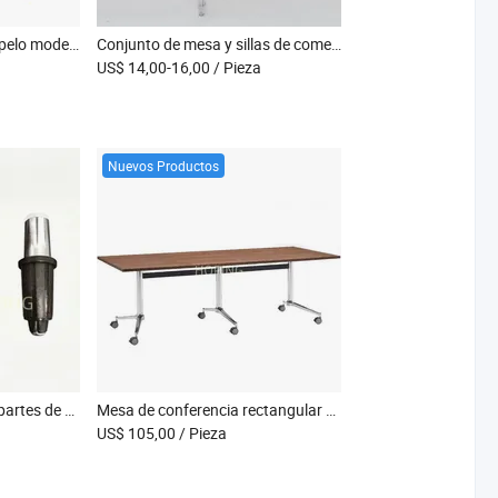
Sillas apilables de terciopelo modernas y elegantes para hoteles y eventos
Conjunto de mesa y sillas de comedor rústico en ámbar dorado elegante
US$ 14,00-16,00
/ Pieza
Nuevos Productos
Conectores de pie para partes de muebles de husillo y accesorios de tubería, brazo giratorio para partes de base de silla, piezas de hardware para silla de oficina
Mesa de conferencia rectangular de madera con base de aluminio y ruedas
US$ 105,00
/ Pieza