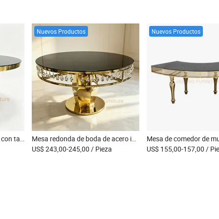
Nuevos Productos
Nuevos Productos
Mesa de banquete redonda con tapa de vidrio negro y base de acero inoxidable dorado con listones, mesa para eventos
Mesa redonda de boda de acero inoxidable dorado con decoración de cristal y tapa de vidrio negro, mesa para eventos y banquetes
US$ 243,00-245,00
/ Pieza
US$ 155,00-157,00
/ Pi