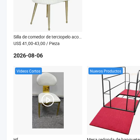
Silla de comedor de terciopelo acolchada de alta calidad con patas doradas, silla lateral de lujo para el comedor, silla de acero inoxidable con cojín para restaurante, banquete, hotel y boda
US$ 41,00-43,00
/ Pieza
2026-08-06
Vídeos Cortos
Nuevos Productos
Hf