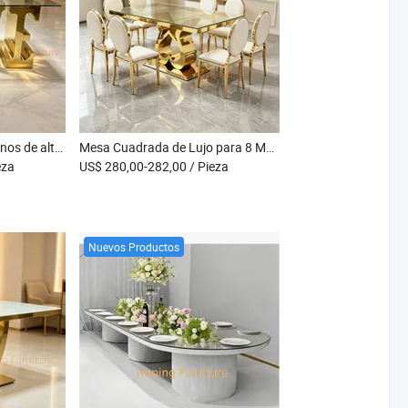
Muebles de boda modernos de alta calidad, mesa de comedor en forma de carta de amor de acero inoxidable dorado, mesa de evento de boda con tapa de vidrio templado claro
Mesa Cuadrada de Lujo para 8 Mesa de Comedor Rectangular con Vidrio Templado Base de Acero Inoxidable Espejo Esculpido Único en Oro para Mesa de Banquete en Villa o Hotel
eza
US$ 280,00-282,00
/ Pieza
Nuevos Productos