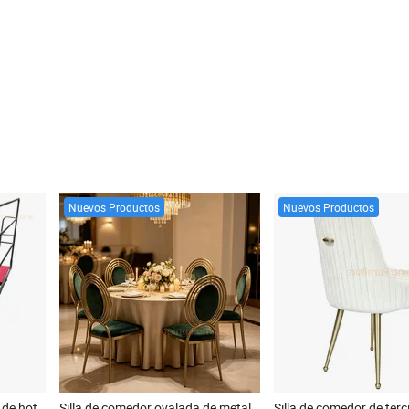
Nuevos Productos
Nuevos Productos
Mesa redonda de banquete de hotel moderno carrito de transporte
Silla de comedor ovalada de metal dorado antiguo con respaldo redondo, tapizada en terciopelo verde oscuro, silla para banquetes y eventos