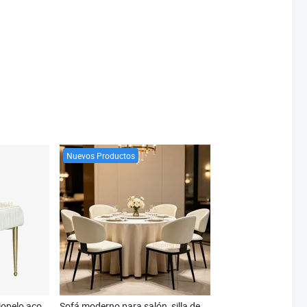
Nuevos Productos
Silla de comedor de terciopelo acolchada de alta calidad con patas doradas, silla lateral de lujo para el comedor, silla de acero inoxidable con cojín para restaurante, banquete, hotel y boda
Sofá moderno para salón, silla de ocio, silla de cuero blanco para restaurante, silla de comedor