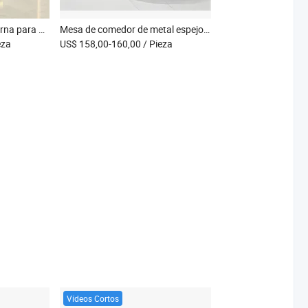
Mesa de comedor moderna para hotel y hogar con tapa de vidrio templado y estructura de acero inoxidable dorado 8
Mesa de comedor de metal espejo redonda de lujo de alta calidad con diamantes triturados y tapa de vidrio, mesa de cocina larga
eza
US$ 158,00-160,00
/ Pieza
Vídeos Cortos