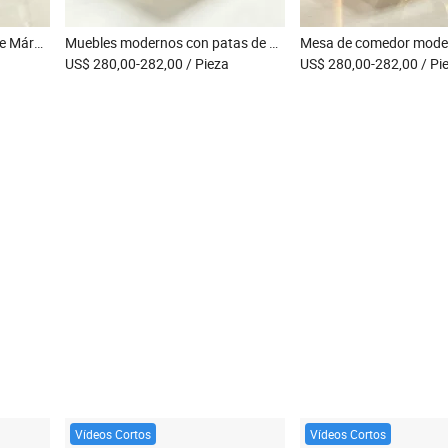
50 mm Mesa de Comedor de Mármol con Patas de Acero Inoxidable Plata / Dorado / Rosa Dorado / Mesa Lateral / Mesa Consola / Mesa de Café Mesa Redonda de Banquete
Muebles modernos con patas de acero inoxidable, mesa de comedor blanca para bodas y espacios de vida en hoteles
US$ 280,00-282,00
/ Pieza
US$ 280,00-282,00
/ Pi
Vídeos Cortos
Vídeos Cortos