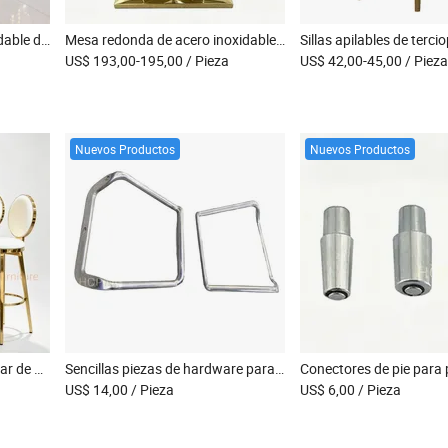
Silla Phoenix de acero inoxidable dorado con patas de bola antiguas al por mayor, mobiliario para eventos de boda, promoción, restaurante al aire libre, mesa blanca y silla
Mesa redonda de acero inoxidable en forma de corazón dorado con tapa de vidrio negro y colgante de cristal para banquete de boda
US$ 193,00-195,00
/ Pieza
US$ 42,00-45,00
/ Pieza
Nuevos Productos
Nuevos Productos
2026 Nueva Mesa Alta de Bar de Acero Inoxidable Dorado de Lujo, Mesa de Cóctel de Forma Cónica Moderna para Bodas, Hoteles, Bares y Fiestas
Sencillas piezas de hardware para silla de oficina polaca, cromadas, un par de reposabrazos, accesorios de metal para muebles
US$ 14,00
/ Pieza
US$ 6,00
/ Pieza