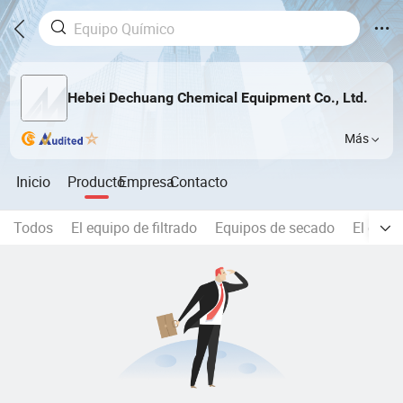
Hebei Dechuang Chemical Equipment Co., Ltd.
Más
Inicio
Producto
Empresa
Contacto
Todos
El equipo de filtrado
Equipos de secado
El cilin