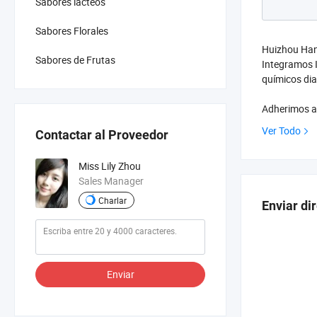
Sabores lácteos
Sabores Florales
Huizhou Hang
Sabores de Frutas
Integramos I
químicos dia
Adherimos a 
profesional.
Ver Todo
Contactar al Proveedor
Miss Lily Zhou
Sales Manager
Charlar
Enviar di
Enviar