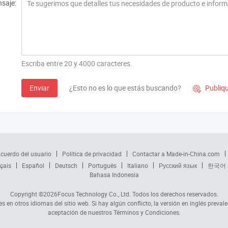
saje:
Escriba entre 20 y 4000 caracteres.
Enviar
¿Esto no es lo que estás buscando?
Publiqu

cuerdo del usuario
Política de privacidad
Contactar a Made-in-China.com
çais
Español
Deutsch
Português
Italiano
Русский язык
한국어
Bahasa Indonesia
Copyright ©2026
Focus Technology Co., Ltd.
Todos los derechos reservados.
s en otros idiomas del sitio web. Si hay algún conflicto, la versión en inglés prevale
aceptación de nuestros Términos y Condiciones.