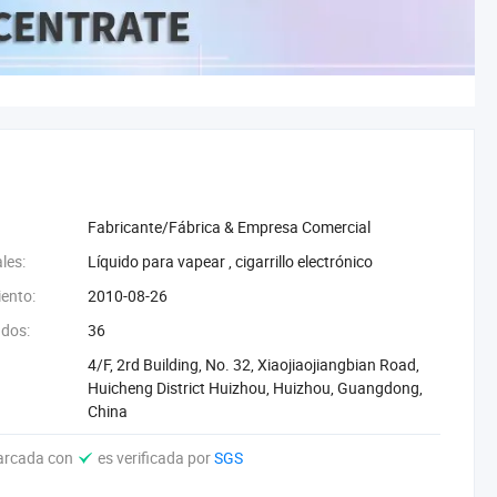
Fabricante/Fábrica & Empresa Comercial
les:
‪Líquido para vapear‬
,
‪cigarrillo electrónico‬
iento:
2010-08-26
dos:
36
4/F, 2rd Building, No. 32, Xiaojiaojiangbian Road,
Huicheng District Huizhou, Huizhou, Guangdong,
China
arcada con
es verificada por
SGS