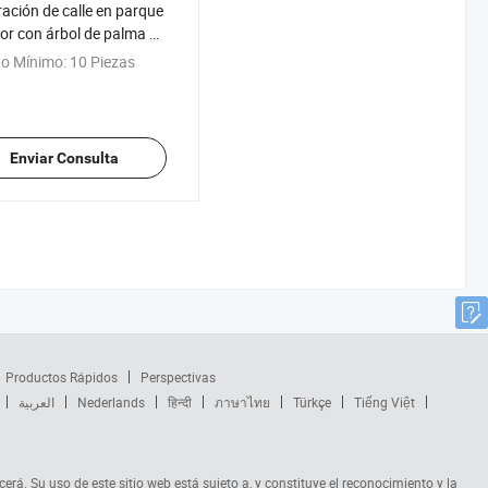
ación de calle en parque
ior con árbol de palma de
iluminado artificial con
o Mínimo:
10 Piezas
 LED
Enviar Consulta
Productos Rápidos
Perspectivas
العربية
Nederlands
हिन्दी
ภาษาไทย
Türkçe
Tiếng Việt
cerá. Su uso de este sitio web está sujeto a, y constituye el reconocimiento y la