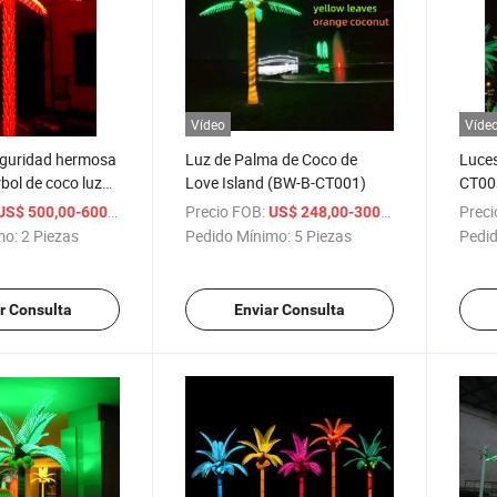
Vídeo
Víde
eguridad hermosa
Luz de Palma de Coco de
Luces
rbol de coco luz
Love Island (BW-B-CT001)
CT00
D
/ Pieza
Precio FOB:
/ Pieza
Preci
US$ 500,00-600,00
US$ 248,00-300,00
mo:
2 Piezas
Pedido Mínimo:
5 Piezas
Pedid
r Consulta
Enviar Consulta