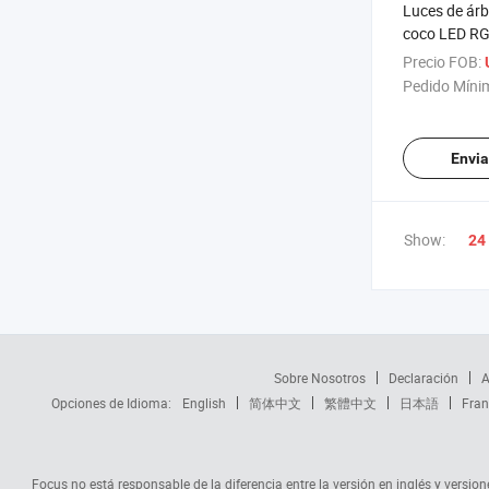
Luces de árb
coco LED R
Precio FOB:
Pedido Míni
Envia
Show:
24
Sobre Nosotros
Declaración
A
Opciones de Idioma:
English
简体中文
繁體中文
日本語
Fran
Focus no está responsable de la diferencia entre la versión en inglés y versione