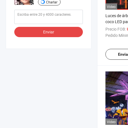
Charlar
Vídeo
Luces de árb
coco LED pa
navideña
Precio FOB:
Enviar
Pedido Míni
Envia
Vídeo