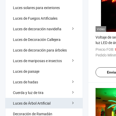
Luces solares para exteriores
Luces de Fuegos Artificiales
Luces de decoración navideña
Vídeo
Voltaje de s
Luces de Decoración Callejera
luz LED de á
de palma LE
Precio FOB:
Luces de decoración para árboles
Pedido Míni
Luces de mariposas e insectos
Luces de paisaje
Envia
Luces de hadas
Cuerda y luz de tira
Luces de Árbol Artificial
Decoración de Ramadán