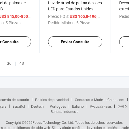
ol de palma de
Luz de árbol de palma de coco
Decor
GB
LED para Estados Unidos
exter
coco 
/ Pieza
Precio FOB:
/ Pieza
Pedid
US$ 845,00-850,00
US$ 165,8-196,1
luces
mo:
5 Piezas
Pedido Mínimo:
5 Piezas
r Consulta
Enviar Consulta
36
48
cuerdo del usuario
Política de privacidad
Contactar a Made-in-China.com
çais
Español
Deutsch
Português
Italiano
Русский язык
한국어
Bahasa Indonesia
Copyright ©2026
Focus Technology Co., Ltd.
Todos los derechos reservados.
s en otros idiomas del sitio web. Si hay algún conflicto, la versión en inglés prevale