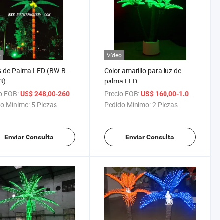
o
Vídeo
 de Palma LED (BW-B-
Color amarillo para luz de
3)
palma LED
o FOB:
/ Pieza
Precio FOB:
/ Pi
US$ 248,00-260,00
US$ 160,00-1.000,00
o Mínimo:
5 Piezas
Pedido Mínimo:
2 Piezas
Enviar Consulta
Enviar Consulta