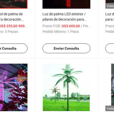
Víde
ol de palma de
Luz de palma LED exterior /
Luz d
ra decoración
pilares de decoración para
para 
bodas
/ Pieza
Precio FOB:
/ Pieza
Preci
US$ 255,00-900,00
US$ 600,00
mo:
5 Piezas
Pedido Mínimo:
1 Pieza
Pedid
r Consulta
Enviar Consulta
Víde