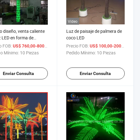
o
Vídeo
o diseño, venta caliente
Luz de paisaje de palmera de
z LED en forma de
coco LED
era
o FOB:
/ Pieza
Precio FOB:
/ Piez
US$ 760,00-800,00
US$ 100,00-200,00
o Mínimo:
10 Piezas
Pedido Mínimo:
10 Piezas
Enviar Consulta
Enviar Consulta