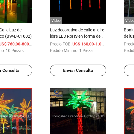
Vídeo
Víde
Calle Luz de
Luz decorativa de calle al aire
Bonit
co (BW-B-CT002)
libre LED RoHS en forma de
de lu
palmera
palm
/ Pieza
Precio FOB:
/ Pieza
Preci
US$ 760,00-800,00
US$ 160,00-1.000,00
mo:
10 Piezas
Pedido Mínimo:
1 Pieza
Pedid
r Consulta
Enviar Consulta