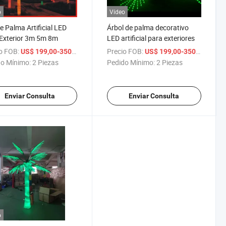
o
Vídeo
e Palma Artificial LED
Árbol de palma decorativo
Exterior 3m 5m 8m
LED artificial para exteriores
o FOB:
/ Pieza
Precio FOB:
/ Piez
US$ 199,00-350,00
US$ 199,00-350,00
o Mínimo:
2 Piezas
Pedido Mínimo:
2 Piezas
Enviar Consulta
Enviar Consulta
o